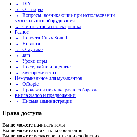
↳ DIY
↳ О гитарах
↳ Вопросы, возникающие при использовании
музыкального оборудования
↳ Синтезаторы и электроника
Разное
↳ Новости Crazy Sound
↳ Новости
↳ О музыке
↳ Jam
↳ Уроки игры
↳ Послушайте и оцените
↳ Звукорежиссура
Немузыкальное для музыкантов
↳ Offtopic
↳ Продажа и покупка разного барахла
Книга жалоб и предложений
↳ Письма администрации
Права доступа
Вы
не можете
начинать темы
Вы
не можете
отвечать на сообщения
Вы
не можете
редактировать свои сообщения