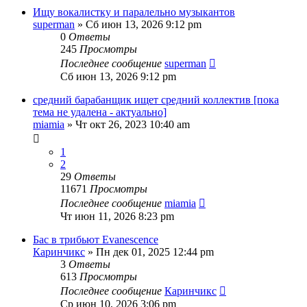
Ищу вокалистку и паралельно музыкантов
superman
» Сб июн 13, 2026 9:12 pm
0
Ответы
245
Просмотры
Последнее сообщение
superman
Сб июн 13, 2026 9:12 pm
средний барабанщик ищет средний коллектив [пока
тема не удалена - актуально]
miamia
» Чт окт 26, 2023 10:40 am
1
2
29
Ответы
11671
Просмотры
Последнее сообщение
miamia
Чт июн 11, 2026 8:23 pm
Бас в трибьют Evanescence
Каринчикс
» Пн дек 01, 2025 12:44 pm
3
Ответы
613
Просмотры
Последнее сообщение
Каринчикс
Ср июн 10, 2026 3:06 pm