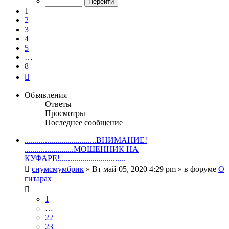
8
1
2
3
4
5
…
8
След.
Объявления
Ответы
Просмотры
Последнее сообщение
...................................ВНИМАНИЕ!
........................МОШЕННИК НА
КУФАРЕ!................................
снумсмумбрик
» Вт май 05, 2020 4:29 pm » в форуме
О
гитарах
1
…
22
23