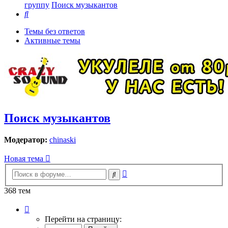
группу
Поиск музыкантов
Поиск
Темы без ответов
Активные темы
Поиск музыкантов
Модератор:
chinaski
Новая тема
Расширенный
Поиск
поиск
368 тем
Страница
1
Перейти на страницу:
из