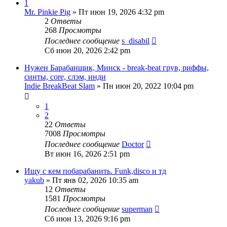
1
Mr. Pinkie Pig
» Пт июн 19, 2026 4:32 pm
2
Ответы
268
Просмотры
Последнее сообщение
s_disabil
Сб июн 20, 2026 2:42 pm
Нужен Барабанщик, Минск - break-beat грув, риффы,
синты, core, слэм, инди
Indie BreakBeat Slam
» Пн июн 20, 2022 10:04 pm
1
2
22
Ответы
7008
Просмотры
Последнее сообщение
Doctor
Вт июн 16, 2026 2:51 pm
Ищу с кем побарабанить. Funk,disco и тд
yakub
» Пт янв 02, 2026 10:35 am
12
Ответы
1581
Просмотры
Последнее сообщение
superman
Сб июн 13, 2026 9:16 pm