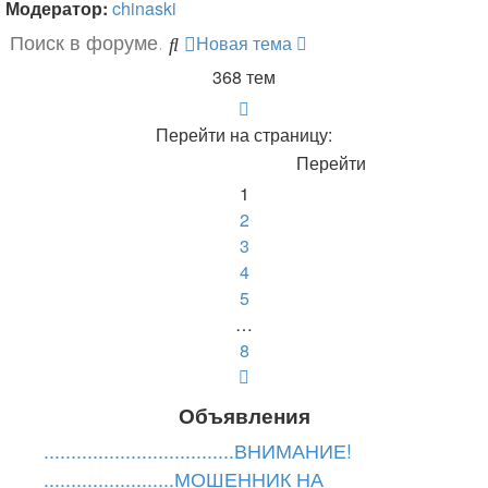
Модератор:
chinaski
Новая тема
Поиск
Расширенный
поиск
368 тем
Страница
1
Перейти на страницу:
из
8
1
2
3
4
5
…
8
След.
Объявления
...................................ВНИМАНИЕ!
........................МОШЕННИК НА