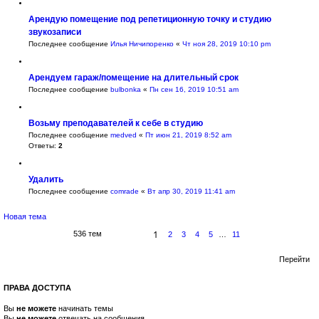
Арендую помещение под репетиционную точку и студию
звукозаписи
Последнее сообщение
Илья Ничипоренко
«
Чт ноя 28, 2019 10:10 pm
Арендуем гараж/помещение на длительный срок
Последнее сообщение
bulbonka
«
Пн сен 16, 2019 10:51 am
Возьму преподавателей к себе в студию
Последнее сообщение
medved
«
Пт июн 21, 2019 8:52 am
Ответы:
2
Удалить
Последнее сообщение
comrade
«
Вт апр 30, 2019 11:41 am
Новая тема
1
536 тем
2
3
4
5
…
11
С
С
т
л
р
е
Перейти
а
д
н
.
и
ц
ПРАВА ДОСТУПА
а
1
Вы
не можете
начинать темы
и
Вы
не можете
отвечать на сообщения