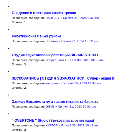
Сведение и мастеринг ваших треков
Последнее сообщение
HAR6LEY
«
Ср фев 21, 2024 9:44 am
Ответы:
1
Репетиционная в Бобруйске
Последнее сообщение
Bobtown
«
Пн янв 22, 2024 10:12 am
Студия звукозаписи и репетиций BIG AIR STUDIO
Последнее сообщение
Cooper Black
«
Чт авг 03, 2023 10:30 am
Ответы:
3
ЗВУКОЗАПИСЬ | СТУДИЯ ЗВУКОЗАПИСИ | Супер - акция !!!
Последнее сообщение
soundmax
«
Чт июл 06, 2023 12:34 am
Ответы:
2
Запищу Вокалиста-ку а так же гитариста басиста
Последнее сообщение
GGM7
«
Ср июн 21, 2023 10:01 pm
" OVERTONE " Studio (Звукозапись, репетиции)
Последнее сообщение
ХУRТОР
«
Вт май 30, 2023 10:48 am
Ответы:
3