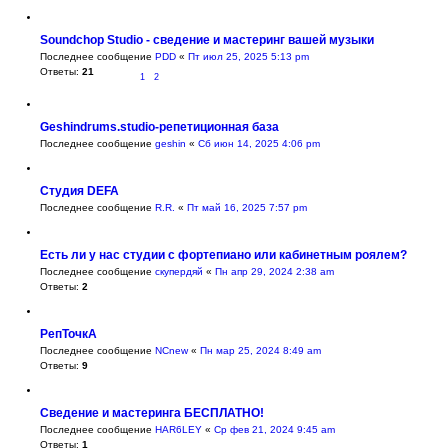
Soundchop Studio - cведение и мастеринг вашей музыки
Последнее сообщение
PDD
«
Пт июл 25, 2025 5:13 pm
Ответы:
21
1
2
Geshindrums.studio-репетиционная база
Последнее сообщение
geshin
«
Сб июн 14, 2025 4:06 pm
Студия DEFA
Последнее сообщение
R.R.
«
Пт май 16, 2025 7:57 pm
Есть ли у нас студии с фортепиано или кабинетным роялем?
Последнее сообщение
скупердяй
«
Пн апр 29, 2024 2:38 am
Ответы:
2
РепТочкА
Последнее сообщение
NCnew
«
Пн мар 25, 2024 8:49 am
Ответы:
9
Сведение и мастеринга БЕСПЛАТНО!
Последнее сообщение
HAR6LEY
«
Ср фев 21, 2024 9:45 am
Ответы:
1