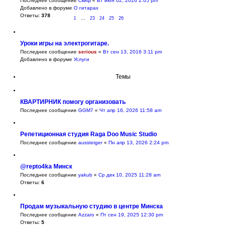
Последнее сообщение
Скиф
«
Вт июн 02, 2026 2:05 pm
з
1
й
Добавлено в форуме
О гитарах
1
Ответы:
378
п
1
23
24
25
26
…
о
и
Уроки игры на электрогитаре.
с
Последнее сообщение
serious
«
Вт сен 13, 2016 3:11 pm
к
Добавлено в форуме
Услуги
Темы
КВАРТИРНИК помогу организовать
Последнее сообщение
GGM7
«
Чт апр 16, 2026 11:58 am
Репетиционная студия Raga Doo Music Studio
Последнее сообщение
aussteiger
«
Пн апр 13, 2026 2:24 pm
@repto4ka Минск
Последнее сообщение
yakub
«
Ср дек 10, 2025 11:28 am
Ответы:
6
Продам музыкальную студию в центре Минска
Последнее сообщение
Azzaro
«
Пт сен 19, 2025 12:30 pm
Ответы:
5