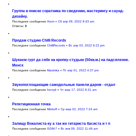
Группа в поиске соратника по сведению, мастерингу и саунд-
дизайну.
Последнее сообщение
Atom
«
Сб апр 09, 2022 8:43 am
Ответы:
3
Продам студию Chilli Records
Последнее сообщение
ChilliRecords
«
Вс апр 03, 2022 6:22 pm
Шукаем гурт да сябе на кропку-студыю (50кв.м.) на падсяленне.
Менск
Последнее сообщение
Maximka
«
Пт апр 01, 2022 4:37 pm
Звукопоглощающие самодельные панели даром - отдал
Последнее сообщение
henryk
«
Чт мар 17, 2022 8:31 am
Репетиционная точка
Последнее сообщение
Minkoff
«
Ср мар 02, 2022 7:24 am
Запищу Вокалиста-ку а так же гитариста басиста и т п
Последнее сообщение
GGM-7
«
Вс янв 09, 2022 11:49 am