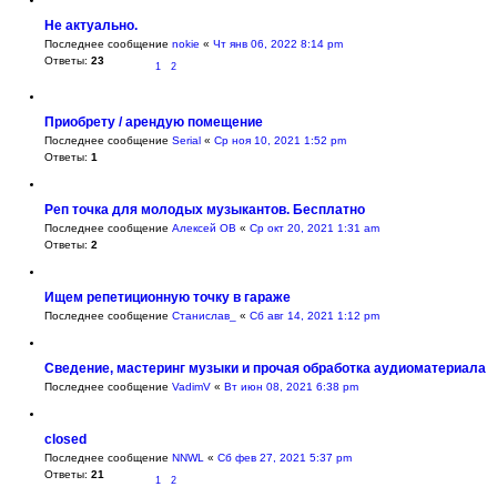
Не актуально.
Последнее сообщение
nokie
«
Чт янв 06, 2022 8:14 pm
Ответы:
23
1
2
Приобрету / арендую помещение
Последнее сообщение
Serial
«
Ср ноя 10, 2021 1:52 pm
Ответы:
1
Реп точка для молодых музыкантов. Бесплатно
Последнее сообщение
Алексей ОВ
«
Ср окт 20, 2021 1:31 am
Ответы:
2
Ищем репетиционную точку в гараже
Последнее сообщение
Станислав_
«
Сб авг 14, 2021 1:12 pm
Сведение, мастеринг музыки и прочая обработка аудиоматериала
Последнее сообщение
VadimV
«
Вт июн 08, 2021 6:38 pm
closed
Последнее сообщение
NNWL
«
Сб фев 27, 2021 5:37 pm
Ответы:
21
1
2