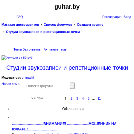
guitar.by
FAQ
Регистрация
Вход
Магазин инструментов
Список форумов
Создаем группу
Студии звукозаписи и репетиционные точки
о
Темы без ответов
Активные темы
и
с
Студии звукозаписи и репетиционные точки
к
Модератор:
chinaski
Новая тема
Р
П
о
а
и
с
1
536 тем
с
2
3
4
5
…
11
С
С
ш
т
л
к
р
е
и
Объявления
а
д
р
н
.
и
е
ц
н
...................................ВНИМАНИЕ! ........................МОШЕННИК НА
а
1
н
КУФАРЕ!................................
и
ы