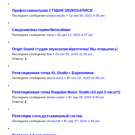
Профессиональная СТУДИЯ ЗВУКОЗАПИСИ
Последнее сообщение
project-studio
«
Ср янв 06, 2021 9:34 pm
Сведение/мастеринг/битмэйкинг
Последнее сообщение
dada
«
Вс дек 13, 2020 4:07 pm
Origin Sound студия звукозаписи/репточка! Мы открылись!
Последнее сообщение
Юж
«
Пн окт 05, 2020 11:33 am
Ответы:
1
Репетиционная точка AL.Studio г. Барановичи
Последнее сообщение
alexxx.kon1
«
Вт сен 22, 2020 10:38 am
Репетиционная точка Ragadoo Music Studio (10 руб 2 часа!!!)
Последнее сообщение
dermo-caster
«
Вт апр 28, 2020 9:48 pm
Ответы:
2
Репетиции соло,дуэт,камерный состав.
Последнее сообщение
vinokuroff
«
Вт апр 07, 2020 1:49 pm