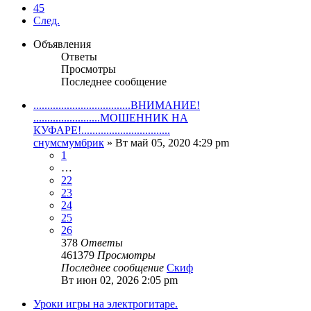
45
След.
Объявления
Ответы
Просмотры
Последнее сообщение
...................................ВНИМАНИЕ!
........................МОШЕННИК НА
КУФАРЕ!................................
снумсмумбрик
» Вт май 05, 2020 4:29 pm
1
…
22
23
24
25
26
378
Ответы
461379
Просмотры
Последнее сообщение
Скиф
Вт июн 02, 2026 2:05 pm
Уроки игры на электрогитаре.