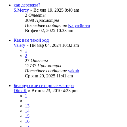
как деревяха?
S.Mercy
» Вс янв 19, 2025 8:40 am
2
Ответы
3098
Просмотры
Последнее сообщение
Katya3kova
Вс фев 02, 2025 10:33 am
Как вам такой ход
Valery
» Пн мар 04, 2024 10:32 am
1
2
27
Ответы
12737
Просмотры
Последнее сообщение
yakub
Ср янв 29, 2025 11:41 am
Белорусские гитарные мастера
DimaK
» Вт ноя 23, 2010 4:23 pm
1
…
13
14
15
16
17