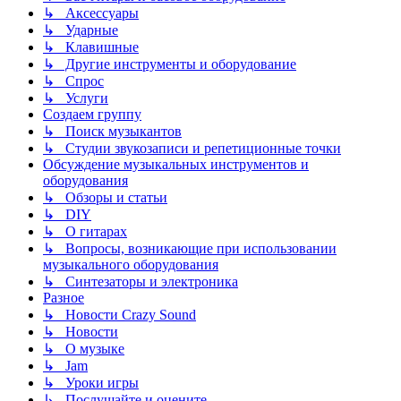
↳ Аксессуары
↳ Ударные
↳ Клавишные
↳ Другие инструменты и оборудование
↳ Спрос
↳ Услуги
Создаем группу
↳ Поиск музыкантов
↳ Студии звукозаписи и репетиционные точки
Обсуждение музыкальных инструментов и
оборудования
↳ Обзоры и статьи
↳ DIY
↳ О гитарах
↳ Вопросы, возникающие при использовании
музыкального оборудования
↳ Синтезаторы и электроника
Разное
↳ Новости Crazy Sound
↳ Новости
↳ О музыке
↳ Jam
↳ Уроки игры
↳ Послушайте и оцените