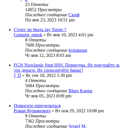
25
Ответы
14952
Просмотры
Последнее сообщение
Скиф
Пн янв 23, 2023 10:51 pm
Стоит ли брать Jay Turser ?
Guitarist_minsk
» Вт янв 10, 2023 4:01 pm
8
Ответы
7600
Просмотры
Последнее сообщение
kviratasun
Чт янв 12, 2023 8:03 am
FGN Neoclassic Strat HSS. Перекупы. Не покупайте за
эти деньги. Не спонсируйте барыг!
J_D
» Вс сен 18, 2022 1:30 pm
4
Ответы
5684
Просмотры
Последнее сообщение
Blues Karma
Чт янв 05, 2023 8:09 pm
Помогите определиться
Роман Курьянович
» Вт ноя 29, 2022 10:08 pm
9
Ответы
7362
Просмотры
Последнее сообщение
SergeI M.