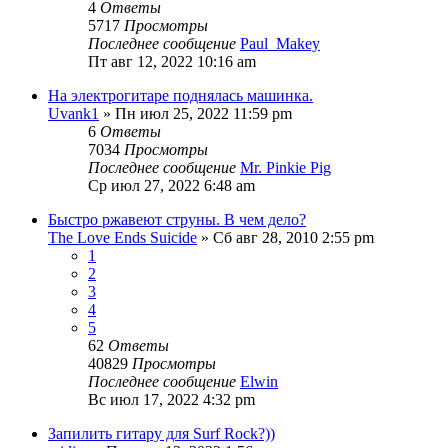
4
Ответы
5717
Просмотры
Последнее сообщение
Paul_Makey
Пт авг 12, 2022 10:16 am
На электрогитаре поднялась машинка.
Uvank1
» Пн июл 25, 2022 11:59 pm
6
Ответы
7034
Просмотры
Последнее сообщение
Mr. Pinkie Pig
Ср июл 27, 2022 6:48 am
Быстро ржавеют струны. В чем дело?
The Love Ends Suicide
» Сб авг 28, 2010 2:55 pm
1
2
3
4
5
62
Ответы
40829
Просмотры
Последнее сообщение
Elwin
Вс июл 17, 2022 4:32 pm
Запилить гитару для Surf Rock?))