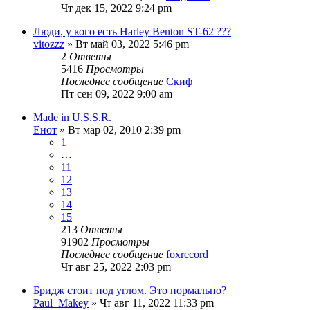
Чт дек 15, 2022 9:24 pm
Люди, у кого есть Harley Benton ST-62 ???
vitozzz
» Вт май 03, 2022 5:46 pm
2
Ответы
5416
Просмотры
Последнее сообщение
Скиф
Пт сен 09, 2022 9:00 am
Made in U.S.S.R.
Енот
» Вт мар 02, 2010 2:39 pm
1
…
11
12
13
14
15
213
Ответы
91902
Просмотры
Последнее сообщение
foxrecord
Чт авг 25, 2022 2:03 pm
Бридж стоит под углом. Это нормально?
Paul_Makey
» Чт авг 11, 2022 11:33 pm