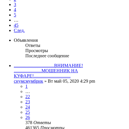
3
4
5
…
45
След.
Объявления
Ответы
Просмотры
Последнее сообщение
...................................ВНИМАНИЕ!
........................МОШЕННИК НА
КУФАРЕ!................................
снумсмумбрик
» Вт май 05, 2020 4:29 pm
1
…
22
23
24
25
26
378
Ответы
461365
Просмотры