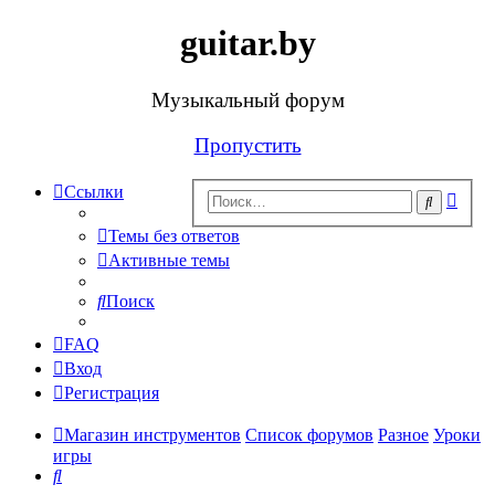
guitar.by
Музыкальный форум
Пропустить
Ссылки
Рас
Поиск
поис
Темы без ответов
Активные темы
Поиск
FAQ
Вход
Регистрация
Магазин инструментов
Список форумов
Разное
Уроки
игры
Поиск