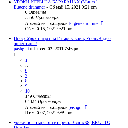
УРОКИ ИГРЫ НА БАРАБАНАХ (Минск)
Eugene drummer
» Сб май 15, 2021 9:21 pm
0
Ответы
3356
Просмотры
Последнее сообщение
Eugene drummer
Сб май 15, 2021 9:21 pm
Проф. Уроки игры на Гитаре Скайп, Zoom.Видео
ориентиры!
pashguit
» Пт сен 02, 2011 7:46 pm
1
…
6
7
8
9
10
149
Ответы
64324
Просмотры
Последнее сообщение
pashguit
Пт май 07, 2021 6:59 pm
уроки по гитаре от гитариста Ляпис98, BRUTTO,
Drezden