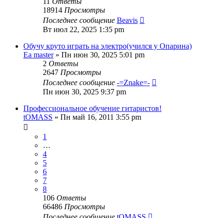
11
Ответы
18914
Просмотры
Последнее сообщение
Beavis
Вт июл 22, 2025 1:35 pm
Обучу круто играть на электро(учился у Опарина)
Ea master
» Пн июн 30, 2025 5:01 pm
2
Ответы
2647
Просмотры
Последнее сообщение
-=Znake=-
Пн июн 30, 2025 9:37 pm
Профессиональное обучение гитаристов!
tOMASS
» Пн май 16, 2011 3:55 pm
1
…
4
5
6
7
8
106
Ответы
66486
Просмотры
Последнее сообщение
tOMASS