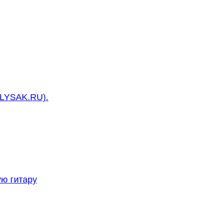
LYSAK.RU).
ую гитару