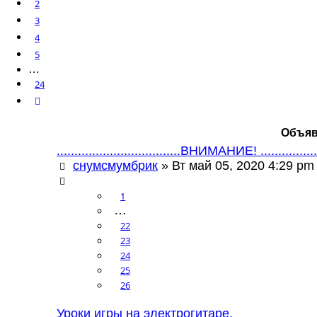
2
3
4
5
…
24
След.
Объяв
...................................ВНИМАНИЕ! ...........
снумсмумбрик
» Вт май 05, 2020 4:29 p
1
…
22
23
24
25
26
Уроки игры на электрогитаре.