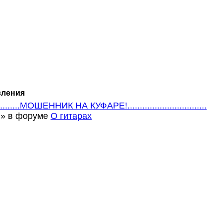
ления
.............МОШЕННИК НА КУФАРЕ!................................
m » в форуме
О гитарах