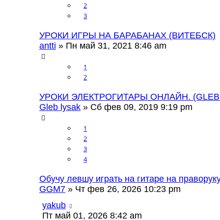
2
3
УРОКИ ИГРЫ НА БАРАБАНАХ (ВИТЕБСК)
antti
» Пн май 31, 2021 8:46 am
1
2
УРОКИ ЭЛЕКТРОГИТАРЫ ОНЛАЙН. (GLEB
Gleb lysak
» Сб фев 09, 2019 9:19 pm
1
2
3
4
Обучу левшу играть на гитаре на праворук
GGM7
» Чт фев 26, 2026 10:23 pm
yakub
Пт май 01, 2026 8:42 am