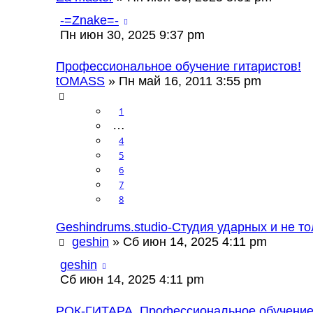
-=Znake=-
Пн июн 30, 2025 9:37 pm
Профессиональное обучение гитаристов!
tOMASS
» Пн май 16, 2011 3:55 pm
1
…
4
5
6
7
8
Geshindrums.studio-Студия ударных и не то
geshin
» Сб июн 14, 2025 4:11 pm
geshin
Сб июн 14, 2025 4:11 pm
РОК-ГИТАРА. Профессиональное обучение