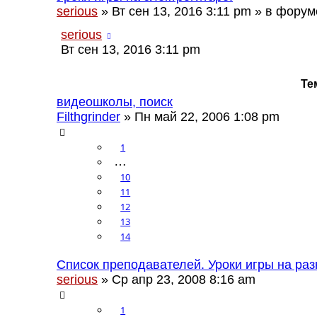
serious
» Вт сен 13, 2016 3:11 pm » в фору
serious
Вт сен 13, 2016 3:11 pm
Те
видеошколы, поиск
Filthgrinder
» Пн май 22, 2006 1:08 pm
1
…
10
11
12
13
14
Список преподавателей. Уроки игры на ра
serious
» Ср апр 23, 2008 8:16 am
1