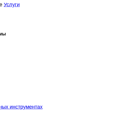
ме
Услуги
мы
зных инструментах