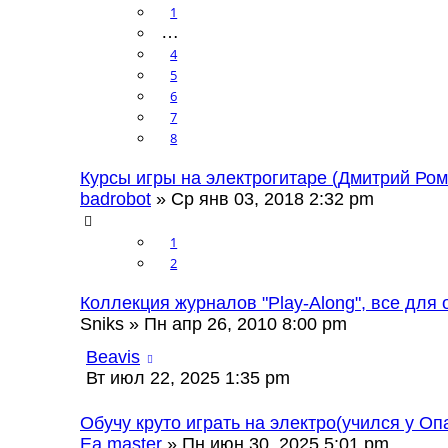
1
…
4
5
6
7
8
Курсы игры на электрогитаре (Дмитрий Ром
badrobot
» Ср янв 03, 2018 2:32 pm
1
2
Коллекция журналов "Play-Along", все для 
Sniks
» Пн апр 26, 2010 8:00 pm
Beavis
Вт июл 22, 2025 1:35 pm
Обучу круто играть на электро(учился у Оп
Ea master
» Пн июн 30, 2025 5:01 pm