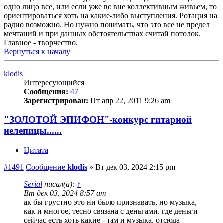
одно лицо все, или если уже во вне коллективным живьем, то
ориентироваться хоть на какие-либо выступления. Ротация на
радио возможно. Но нужно понимать, что это все не предел
мечтаний и при данных обстоятельствах считай потолок.
Главное - творчество.
Вернуться к началу
klodis
Интересующийся
Сообщения:
47
Зарегистрирован:
Пт апр 22, 2011 9:26 am
"ЗОЛОТОЙ ЭПИФОН"-конкурс гитарной
нелепицы......
Цитата
#1491
Сообщение
klodis
»
Вт дек 03, 2024 2:15 pm
Serial
писал(а):
↑
Вт дек 03, 2024 8:57 am
ак бы грустно это ни было признавать, но музыка,
как и многое, тесно связана с деньгами. где деньги
сейчас есть хоть какие - там и музыка. отсюда