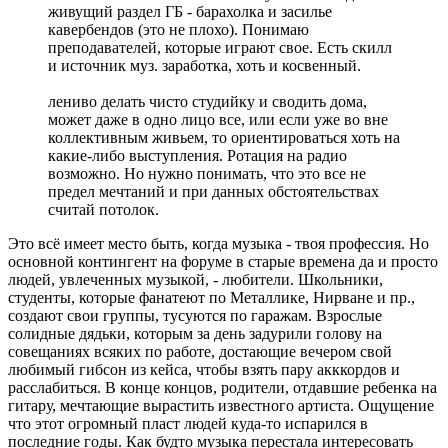
живущий раздел ГБ - барахолка и засилье
кавербендов (это не плохо). Понимаю
преподавателей, которые играют свое. Есть скилл
и источник муз. заработка, хоть и косвенный.
лениво делать чисто студийку и сводить дома,
может даже в одно лицо все, или если уже во вне
коллективным живьем, то ориентироваться хоть на
какие-либо выступления. Ротация на радио
возможно. Но нужно понимать, что это все не
предел мечтаний и при данных обстоятельствах
считай потолок.
Это всё имеет место быть, когда музыка - твоя профессия. Но
основной контингент на форуме в старые времена да и просто
людей, увлеченных музыкой, - любители. Школьники,
студенты, которые фанатеют по Металлике, Нирване и пр.,
создают свои группы, тусуются по гаражам. Взрослые
солидные дядьки, которым за день задурили голову на
совещаниях всяких по работе, достающие вечером свой
любимый гибсон из кейса, чтобы взять пару акккордов и
расслабиться. В конце концов, родители, отдавшие ребенка на
гитару, мечтающие вырастить известного артиста. Ощущение
что этот огромный пласт людей куда-то испарился в
последние годы. Как будто музыка перестала интересовать