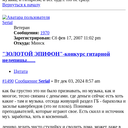
Вернуться к началу
Serial
Ветеран
Сообщения:
1970
Зарегистрирован:
Сб фев 17, 2007 11:02 pm
Откуда:
Минск
"ЗОЛОТОЙ ЭПИФОН"-конкурс гитарной
нелепицы......
Цитата
#1490
Сообщение
Serial
»
Вт дек 03, 2024 8:57 am
как бы грустно это ни было признавать, но музыка, как и
многое, тесно связана с деньгами. где деньги сейчас есть хоть
какие - там и музыка. отсюда живущий раздел ГБ - барахолка и
засилье кавербендов (это не плохо). Понимаю
преподавателей, которые играют свое. Есть скилл и источник
муз. заработка, хоть и косвенный.
лениво делать чисто студийку и сводить дома, может даже в