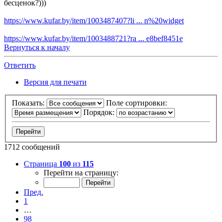
бесценок?)))
https://www.kufar.by/item/1003487407?li ... n%20widget
https://www.kufar.by/item/1003488721?ra ... e8bef8451e
Вернуться к началу
Ответить
Версия для печати
Показать:
Поле сортировки:
Порядок:
1712 сообщений
Страница
100
из
115
Перейти на страницу:
Пред.
1
…
98