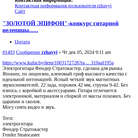
Контактная информация:
Контактная информация пользователя rzhavyi
Сайт
"ЗОЛОТОЙ ЭПИФОН"-конкурс гитарной
нелепицы......
Цитата
#1493
Сообщение
rzhavyi
»
Чт дек 05, 2024 9:11 am
https://www.kufar.by/item/1003172728?ra ... 319aaf195a
Электрогитара Фендер Стратокастер, сделана для рынка
Японии, по лицензии, кленовый гриф высокого качества с
идеальной интонацией. Ясный четкий звук магнитных
звукоснимателей. 22 лада, порожек 42 мм, струны 9-42. Без
износа, с коробкой и аксессуарами. Гитара отличается
электроникой, материалом и сборкой от массы похожих. Без
царапин и сколов.
Могу снять видео и звук.
Теги:
электрогитара
Фендер Стратокастер
Fender Stratocaster