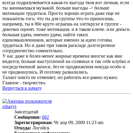
всегда подразумевается какая-то выгода твоя вот личная, если
ты занимаешься музыкой. больше выгоды -> больше
мативации трудиться. Просто хорошо играть даже еще не
показатель того, что ты для группы что-то приносишь.
например, ты в 80е круто играешь на элеткрухе в группе -
девочки оценят. тоже мотивация. и в таком ключе. или деньги.
большая удача, именно удача, найти таких
единомышленников, которые именно за идею готовы
трудиться. Но и даже при таком раскладе долгосрочное
сотрудничество сомнительно.
У нас даже в более-менее жирные времена многие как мне
видится, больше выступлений на солянках в так себе клубах и
посредственной записи, без ее продвижения никуда особо и
не продвинулись. И поэтому развалились.
Талант никто не отменяет, но работать все-равно нужно.
Главное - творчество.
Вернуться к началу
rzhavyi
Завсегдатай
Сообщения:
682
Зарегистрирован:
Чт апр 09, 2009 11:23 am
Откуда:
Логойск