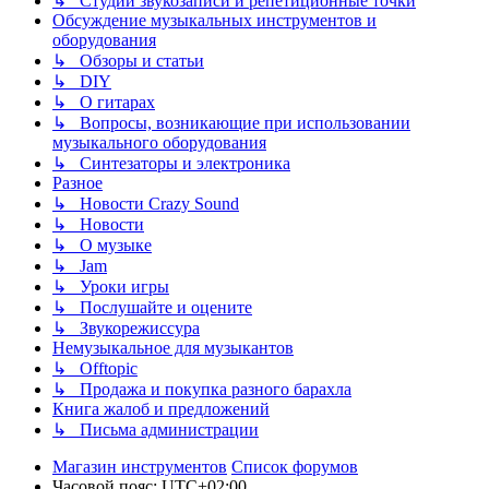
↳ Студии звукозаписи и репетиционные точки
Обсуждение музыкальных инструментов и
оборудования
↳ Обзоры и статьи
↳ DIY
↳ О гитарах
↳ Вопросы, возникающие при использовании
музыкального оборудования
↳ Синтезаторы и электроника
Разное
↳ Новости Crazy Sound
↳ Новости
↳ О музыке
↳ Jam
↳ Уроки игры
↳ Послушайте и оцените
↳ Звукорежиссура
Немузыкальное для музыкантов
↳ Offtopic
↳ Продажа и покупка разного барахла
Книга жалоб и предложений
↳ Письма администрации
Магазин инструментов
Список форумов
Часовой пояс:
UTC+02:00