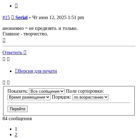
Цитата
Сообщение
#15
Serial
»
Чт июн 12, 2025 1:51 pm
анонимно = не предвзято. и только.
Главное - творчество.
Вернуться
к
началу
Ответить
Версия для печати
Показать:
Поле сортировки:
Порядок:
84 сообщения
1
2