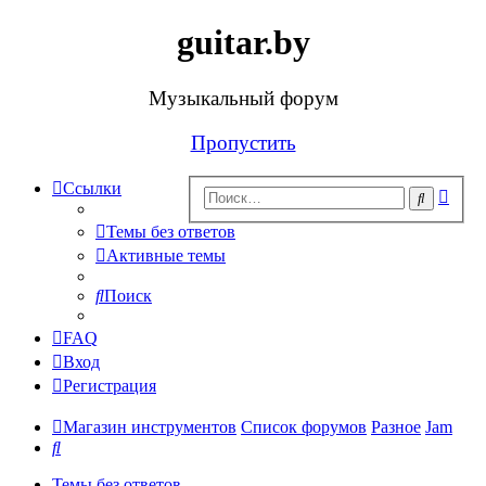
guitar.by
Музыкальный форум
Пропустить
Ссылки
Рас
Поиск
поис
Темы без ответов
Активные темы
Поиск
FAQ
Вход
Регистрация
Магазин инструментов
Список форумов
Разное
Jam
Поиск
Темы без ответов