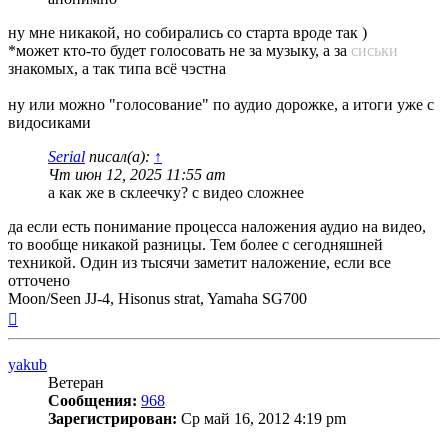
ну мне никакой, но собирались со старта вроде так )
*может кто-то будет голосовать не за музыку, а за
сиськи
знакомых, а так типа всё чэстна
ну или можно "голосование" по аудио дорожке, а итоги уже с
видосиками
Serial
писал(а):
↑
Чт июн 12, 2025 11:55 am
а как же в склеечку? с видео сложнее
да если есть понимание процесса наложения аудио на видео,
то вообще никакой разницы. Тем более с сегодняшней
техникой. Один из тысячи заметит наложение, если все
отточено
Moon/Seen JJ-4, Hisonus strat, Yamaha SG700
Вернуться
к
началу
yakub
Ветеран
Сообщения:
968
Зарегистрирован:
Ср май 16, 2012 4:19 pm