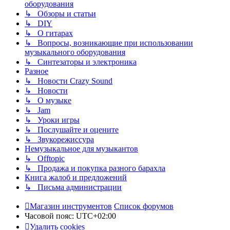
оборудования
↳ Обзоры и статьи
↳ DIY
↳ О гитарах
↳ Вопросы, возникающие при использовании
музыкального оборудования
↳ Синтезаторы и электроника
Разное
↳ Новости Crazy Sound
↳ Новости
↳ О музыке
↳ Jam
↳ Уроки игры
↳ Послушайте и оцените
↳ Звукорежиссура
Немузыкальное для музыкантов
↳ Offtopic
↳ Продажа и покупка разного барахла
Книга жалоб и предложений
↳ Письма администрации
Магазин инструментов
Список форумов
Часовой пояс:
UTC+02:00
Удалить cookies