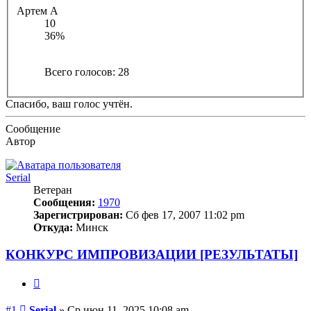
Артем А
10
36%
Всего голосов:
28
Спасибо, ваш голос учтён.
Сообщение
Автор
Serial
Ветеран
Сообщения:
1970
Зарегистрирован:
Сб фев 17, 2007 11:02 pm
Откуда:
Минск
КОНКУРС ИМПРОВИЗАЦИИ [РЕЗУЛЬТАТЫ]
Цитата
Сообщение
#1
Serial
»
Ср июн 11, 2025 10:08 am