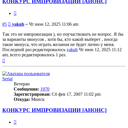
КОНКУРС ИМПРОВИЗАЦИИ [АНОНС]
Цитата
Сообщение
#5
yakub
»
Чт июн 12, 2025 11:06 am
Так это не импровизация ), но поучаствовать не вопрос. Я бы
за варианты минусов , хотя бы, кто какой выберет , иногда
такие минуса, что играть желания не будет лично у меня.
Последний раз редактировалось
yakub
Чт июн 12, 2025 11:12
am, всего редактировалось 1 раз.
Вернуться
к
началу
Serial
Ветеран
Сообщения:
1970
Зарегистрирован:
Сб фев 17, 2007 11:02 pm
Откуда:
Минск
КОНКУРС ИМПРОВИЗАЦИИ [АНОНС]
Цитата