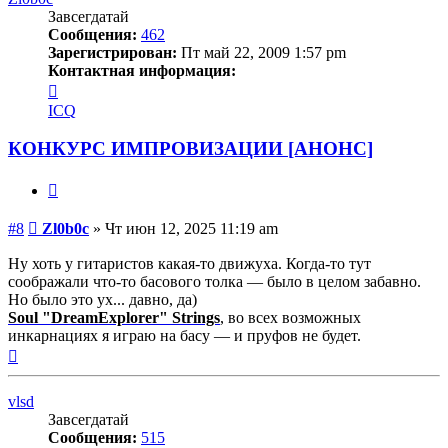
Завсегдатай
Сообщения:
462
Зарегистрирован:
Пт май 22, 2009 1:57 pm
Контактная информация:
Контактная
информация
ICQ
пользователя
Zl0b0c
КОНКУРС ИМПРОВИЗАЦИИ [АНОНС]
Цитата
Сообщение
#8
Zl0b0c
»
Чт июн 12, 2025 11:19 am
Ну хоть у гитаристов какая-то движуха. Когда-то тут
соображали что-то басового толка — было в целом забавно.
Но было это ух... давно, да)
Soul "DreamExplorer" Strings
, во всех возможных
инкарнациях я играю на басу — и пруфов не будет.
Вернуться
к
началу
vlsd
Завсегдатай
Сообщения:
515