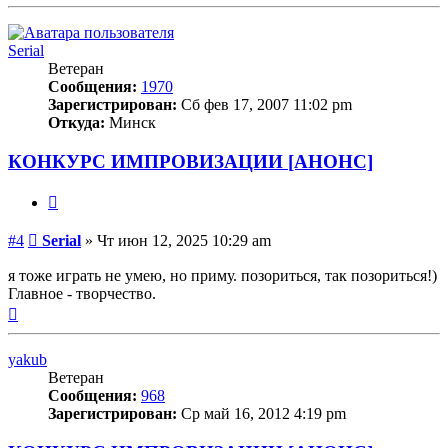
к
началу
Serial
Ветеран
Сообщения:
1970
Зарегистрирован:
Сб фев 17, 2007 11:02 pm
Откуда:
Минск
КОНКУРС ИМПРОВИЗАЦИИ [АНОНС]
Цитата
Сообщение
#4
Serial
»
Чт июн 12, 2025 10:29 am
я тоже играть не умею, но приму. позориться, так позориться!)
Главное - творчество.
Вернуться
к
началу
yakub
Ветеран
Сообщения:
968
Зарегистрирован:
Ср май 16, 2012 4:19 pm