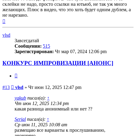
склейки не надо, просто ссылки на ютьюб, не так уж много
желающих. Плюс в видео, что это хоть будет одним дублем, а
не нарезано.
Вернуться
к
началу
vlsd
Завсегдатай
Сообщения:
515
Зарегистрирован:
Чт мар 07, 2024 12:06 pm
КОНКУРС ИМПРОВИЗАЦИИ [АНОНС]
Цитата
Сообщение
#13
vlsd
»
Чт июн 12, 2025 12:47 pm
yakub
писал(а):
↑
Чт июн 12, 2025 12:34 pm
какая разница анонимный или нет ??
Serial
писал(а):
↑
Ср июн 11, 2025 10:08 am
размещаю все варианты к прослушиванию,
анонимно