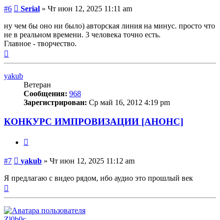
Сообщение
#6
Serial
»
Чт июн 12, 2025 11:11 am
ну чем бы оно ни было) авторская линия на минус. просто что
не в реальном времени. 3 человека точно есть.
Главное - творчество.
Вернуться
к
началу
yakub
Ветеран
Сообщения:
968
Зарегистрирован:
Ср май 16, 2012 4:19 pm
КОНКУРС ИМПРОВИЗАЦИИ [АНОНС]
Цитата
Сообщение
#7
yakub
»
Чт июн 12, 2025 11:12 am
Я предлагаю с видео рядом, ибо аудио это прошлый век
Вернуться
к
началу
Zl0b0c