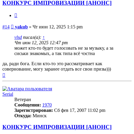
КОНКУРС ИМПРОВИЗАЦИИ [АНОНС]
Цитата
Сообщение
#14
yakub
»
Чт июн 12, 2025 1:15 pm
vlsd
писал(а):
↑
Чт июн 12, 2025 12:47 pm
может кто-то будет голосовать не за музыку, а за
сиськи знакомых, а так типа всё чэстна
да, ради бога. Если кто-то это рассматривает как
совернование, могу заранее отдать все свои призы)))
Вернуться
к
началу
Serial
Ветеран
Сообщения:
1970
Зарегистрирован:
Сб фев 17, 2007 11:02 pm
Откуда:
Минск
КОНКУРС ИМПРОВИЗАЦИИ [АНОНС]