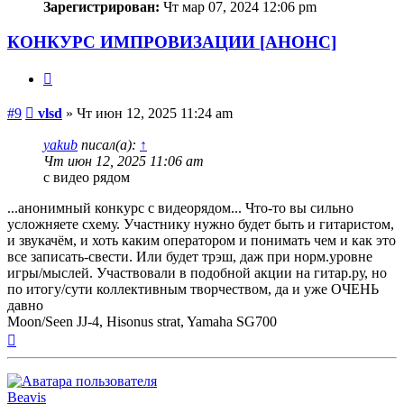
Зарегистрирован:
Чт мар 07, 2024 12:06 pm
КОНКУРС ИМПРОВИЗАЦИИ [АНОНС]
Цитата
Сообщение
#9
vlsd
»
Чт июн 12, 2025 11:24 am
yakub
писал(а):
↑
Чт июн 12, 2025 11:06 am
с видео рядом
...анонимный конкурс с видеорядом... Что-то вы сильно
усложняете схему. Участнику нужно будет быть и гитаристом,
и звукачём, и хоть каким оператором и понимать чем и как это
все записать-свести. Или будет трэш, даж при норм.уровне
игры/мыслей. Участвовали в подобной акции на гитар.ру, но
по итогу/сути коллективным творчеством, да и уже ОЧЕНЬ
давно
Moon/Seen JJ-4, Hisonus strat, Yamaha SG700
Вернуться
к
началу
Beavis