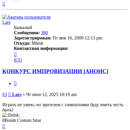
Вернуться
к
началу
Lars
Бывалый
Сообщения:
380
Зарегистрирован:
Пт янв 16, 2009 12:13 pm
Откуда:
Minsk
Контактная информация:
Контактная
информация
ICQ
пользователя
Lars
КОНКУРС ИМПРОВИЗАЦИИ [АНОНС]
Цитата
Сообщение
#3
Lars
»
Чт июн 12, 2025 10:19 am
Играть не умею, но зрителем с симпатиями буду иметь честь
быть!
8Bomb Custom Strat
Вернуться