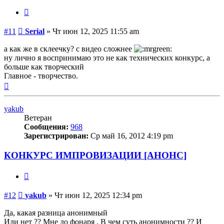
Цитата
Сообщение
#11
Serial
»
Чт июн 12, 2025 11:55 am
а как же в склеечку? с видео сложнее
ну лично я воспринимаю это не как технических конкурс, а
больше как творческий
Главное - творчество.
Вернуться
к
началу
yakub
Ветеран
Сообщения:
968
Зарегистрирован:
Ср май 16, 2012 4:19 pm
КОНКУРС ИМПРОВИЗАЦИИ [АНОНС]
Цитата
Сообщение
#12
yakub
»
Чт июн 12, 2025 12:34 pm
Да, какая разница анонимный
Или нет ?? Мне до фонаря . В чем суть анонимности ?? И