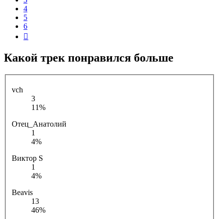
4
5
6
След.
Какой трек понравился больше
vch
3
11%
Отец_Анатолий
1
4%
Виктор S
1
4%
Beavis
13
46%