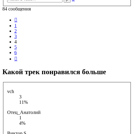
поиск
84 сообщения
Пред.
1
2
3
4
5
6
След.
Какой трек понравился больше
vch
3
11%
Отец_Анатолий
1
4%
Виктор S