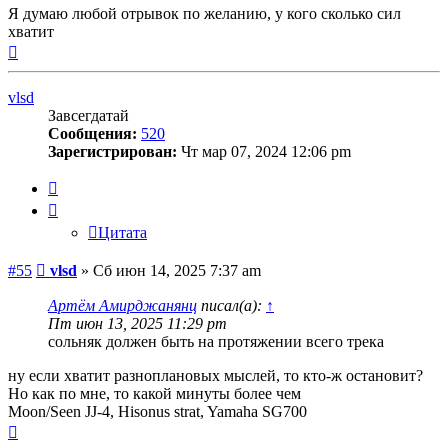
Я думаю любой отрывок по желанию, у кого сколько сил
хватит
Вернуться
к
началу
vlsd
Завсегдатай
Сообщения:
520
Зарегистрирован:
Чт мар 07, 2024 12:06 pm
Цитата
Цитата
Сообщение
#55
vlsd
»
Сб июн 14, 2025 7:37 am
Артём Амирджанянц
писал(а):
↑
Пт июн 13, 2025 11:29 pm
сольняк должен быть на протяжении всего трека
ну если хватит разноплановых мыслей, то кто-ж остановит?
Но как по мне, то какой минуты более чем
Moon/Seen JJ-4, Hisonus strat, Yamaha SG700
Вернуться
к