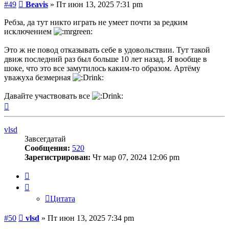
Сообщение
#49
Beavis
»
Пт июн 13, 2025 7:31 pm
Ребза, да тут никто играть не умеет почти за редким
исключением
Это ж не повод отказывать себе в удовольствии. Тут такой
движ последний раз был больше 10 лет назад. Я вообще в
шоке, что это все замутилось каким-то образом. Артёму
уважуха безмерная
Давайте участвовать все
Вернуться
к
началу
vlsd
Завсегдатай
Сообщения:
520
Зарегистрирован:
Чт мар 07, 2024 12:06 pm
Цитата
Цитата
Сообщение
#50
vlsd
»
Пт июн 13, 2025 7:34 pm