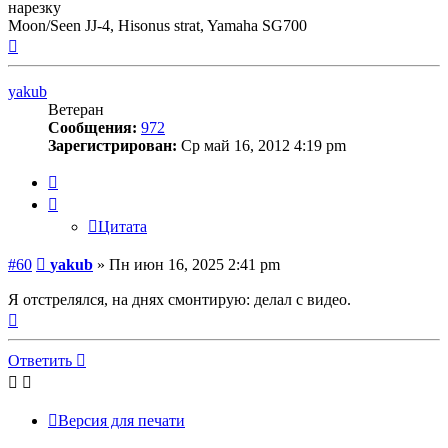
нарезку
Moon/Seen JJ-4, Hisonus strat, Yamaha SG700
Вернуться
к
началу
yakub
Ветеран
Сообщения:
972
Зарегистрирован:
Ср май 16, 2012 4:19 pm
Цитата
Цитата
Сообщение
#60
yakub
»
Пн июн 16, 2025 2:41 pm
Я отстрелялся, на днях смонтирую: делал с видео.
Вернуться
к
началу
Ответить
Версия для печати