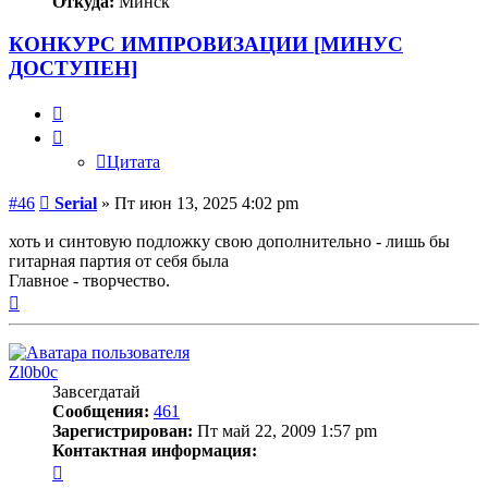
Откуда:
Минск
КОНКУРС ИМПРОВИЗАЦИИ [МИНУС
ДОСТУПЕН]
Цитата
Цитата
Сообщение
#46
Serial
»
Пт июн 13, 2025 4:02 pm
хоть и синтовую подложку свою дополнительно - лишь бы
гитарная партия от себя была
Главное - творчество.
Вернуться
к
началу
Zl0b0c
Завсегдатай
Сообщения:
461
Зарегистрирован:
Пт май 22, 2009 1:57 pm
Контактная информация:
Контактная