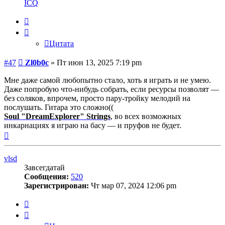
информация
ICQ
пользователя
Zl0b0c
Цитата
Цитата
Сообщение
#47
Zl0b0c
»
Пт июн 13, 2025 7:19 pm
Мне даже самой любопытно стало, хоть я играть и не умею.
Даже попробую что-нибудь собрать, если ресурсы позволят —
без соляков, впрочем, просто пару-тройку мелодий на
послушать. Гитара это сложно((
Soul "DreamExplorer" Strings
, во всех возможных
инкарнациях я играю на басу — и пруфов не будет.
Вернуться
к
началу
vlsd
Завсегдатай
Сообщения:
520
Зарегистрирован:
Чт мар 07, 2024 12:06 pm
Цитата