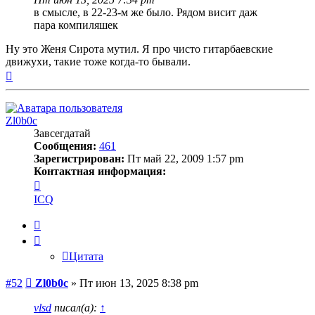
в смысле, в 22-23-м же было. Рядом висит даж
пара компиляшек
Ну это Женя Сирота мутил. Я про чисто гитарбаевские
движухи, такие тоже когда-то бывали.
Вернуться
к
началу
Zl0b0c
Завсегдатай
Сообщения:
461
Зарегистрирован:
Пт май 22, 2009 1:57 pm
Контактная информация:
Контактная
информация
ICQ
пользователя
Zl0b0c
Цитата
Цитата
Сообщение
#52
Zl0b0c
»
Пт июн 13, 2025 8:38 pm
vlsd
писал(а):
↑