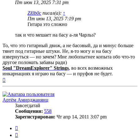
Пт июн 13, 2025 7:31 pm
Zl0b0c
писал(а):
↑
Пт июн 13, 2025 7:19 pm
Гитара это сложно
так и что мешает на басу а-ля Чарльз?
То, что это гитарный движ, а не басовый, да и минус больше
тянет под гитарные штуки. Не, я-то могу и на басу
извернуться — но зачем? Мне любопытнее копыта обо что-то
другое поломать забавы ради)
Soul "DreamExplorer" Strings
, во всех возможных
инкарнациях я играю на басу — и пруфов не будет.
Вернуться
к
началу
Артём Амирджанянц
Завсегдатай
Сообщения:
558
Зарегистрирован:
Чт апр 14, 2011 3:07 pm
Цитата