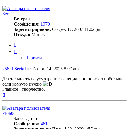
началу
Serial
Ветеран
Сообщения:
1970
Зарегистрирован:
Сб фев 17, 2007 11:02 pm
Откуда:
Минск
Цитата
Цитата
Сообщение
#56
Serial
»
Сб июн 14, 2025 8:07 am
Длительность на усмотрение - специально порезал побольше,
если кому-то нужно
Главное - творчество.
Вернуться
к
началу
Zl0b0c
Завсегдатай
Сообщения:
461
Зарегистрирован:
Пт май 22, 2009 1:57 pm