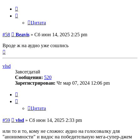
Цитата
Цитата
Сообщение
#58
Beavis
»
Сб июн 14, 2025 2:25 pm
Вроде ж на аудио уже сошлись
Вернуться
к
началу
vlsd
Завсегдатай
Сообщения:
520
Зарегистрирован:
Чт мар 07, 2024 12:06 pm
Цитата
Цитата
Сообщение
#59
vlsd
»
Сб июн 14, 2025 2:33 pm
или то и то, кому не сложно: аудио на голосовалку для
"анонимности" и видос на победительную мега-супер-джем