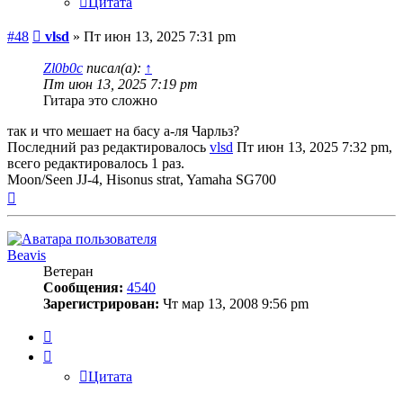
Цитата
Сообщение
#48
vlsd
»
Пт июн 13, 2025 7:31 pm
Zl0b0c
писал(а):
↑
Пт июн 13, 2025 7:19 pm
Гитара это сложно
так и что мешает на басу а-ля Чарльз?
Последний раз редактировалось
vlsd
Пт июн 13, 2025 7:32 pm,
всего редактировалось 1 раз.
Moon/Seen JJ-4, Hisonus strat, Yamaha SG700
Вернуться
к
началу
Beavis
Ветеран
Сообщения:
4540
Зарегистрирован:
Чт мар 13, 2008 9:56 pm
Цитата
Цитата