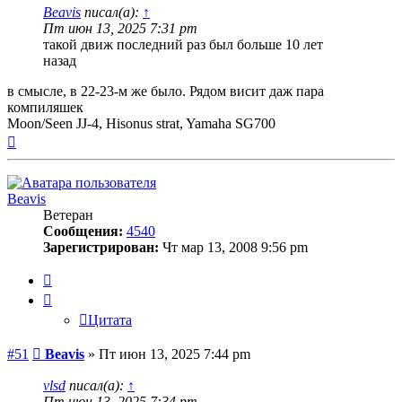
Beavis
писал(а):
↑
Пт июн 13, 2025 7:31 pm
такой движ последний раз был больше 10 лет
назад
в смысле, в 22-23-м же было. Рядом висит даж пара
компиляшек
Moon/Seen JJ-4, Hisonus strat, Yamaha SG700
Вернуться
к
началу
Beavis
Ветеран
Сообщения:
4540
Зарегистрирован:
Чт мар 13, 2008 9:56 pm
Цитата
Цитата
Сообщение
#51
Beavis
»
Пт июн 13, 2025 7:44 pm
vlsd
писал(а):
↑
Пт июн 13, 2025 7:34 pm