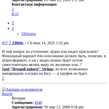
Контактная информация:
Контактная
информация
ICQ
пользователя
Zl0b0c
Цитата
Цитата
Сообщение
#57
Zl0b0c
»
Сб июн 14, 2025 1:32 pm
И ещё вопрос на уточнение: аўдио или видео присылать?
Финальный вариант
для голосования
должен быть, полагаю, в
аўдио-формате, а уж с видео можно будет потом
самостоятельно являть миру по желанию или..?
Soul "DreamExplorer" Strings
, во всех возможных
инкарнациях я играю на басу — и пруфов не будет.
Вернуться
к
началу
Beavis
Ветеран
Сообщения:
4540
Зарегистрирован:
Чт мар 13, 2008 9:56 pm