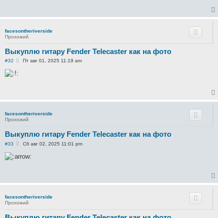
щ
е
н
и
е
facesontheriverside
Прохожий
Выкуплю гитару Fender Telecaster как на фото
С
#32
Пт авг 01, 2025 11:19 am
о
о
б
щ
е
н
и
е
facesontheriverside
Прохожий
Выкуплю гитару Fender Telecaster как на фото
С
#33
Сб авг 02, 2025 11:01 pm
о
о
б
щ
е
н
и
е
facesontheriverside
Прохожий
Выкуплю гитару Fender Telecaster как на фото