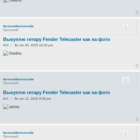
б
щ
е
н
и
е
facesontheriverside
Прохожий
Выкуплю гитару Fender Telecaster как на фото
С
#40
Вс окт 05, 2025 10:02 pm
о
о
б
щ
е
н
и
е
facesontheriverside
Прохожий
Выкуплю гитару Fender Telecaster как на фото
С
#41
Вс окт 12, 2025 9:39 pm
о
о
б
щ
е
н
и
е
facesontheriverside
Прохожий