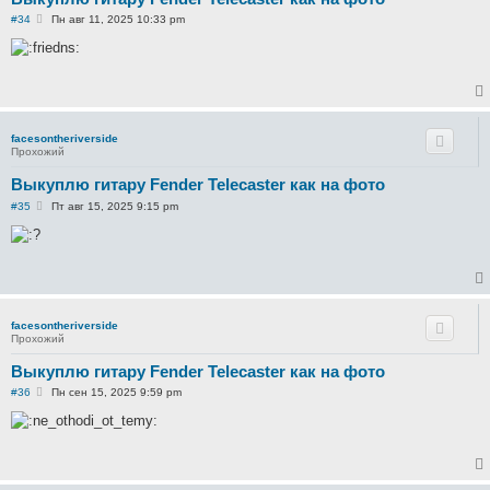
С
#34
Пн авг 11, 2025 10:33 pm
о
о
б
щ
е
н
и
е
facesontheriverside
Прохожий
Выкуплю гитару Fender Telecaster как на фото
С
#35
Пт авг 15, 2025 9:15 pm
о
о
б
щ
е
н
и
е
facesontheriverside
Прохожий
Выкуплю гитару Fender Telecaster как на фото
С
#36
Пн сен 15, 2025 9:59 pm
о
о
б
щ
е
н
и