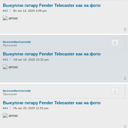
Выкуплю гитару Fender Telecaster как на фото
С
#42
Вт окт 14, 2025 3:06 pm
о
о
б
щ
е
н
и
е
facesontheriverside
Прохожий
Выкуплю гитару Fender Telecaster как на фото
С
#43
Сб окт 18, 2025 10:32 pm
о
о
б
щ
е
н
и
е
facesontheriverside
Прохожий
Выкуплю гитару Fender Telecaster как на фото
С
#44
Пн окт 20, 2025 11:53 pm
о
о
б
щ
е