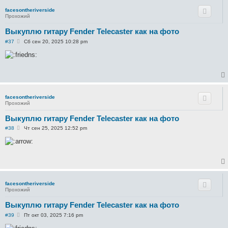
е
facesontheriverside
Прохожий
Выкуплю гитару Fender Telecaster как на фото
С
#37
Сб сен 20, 2025 10:28 pm
о
о
б
щ
е
н
и
е
facesontheriverside
Прохожий
Выкуплю гитару Fender Telecaster как на фото
С
#38
Чт сен 25, 2025 12:52 pm
о
о
б
щ
е
н
и
е
facesontheriverside
Прохожий
Выкуплю гитару Fender Telecaster как на фото
С
#39
Пт окт 03, 2025 7:16 pm
о
о