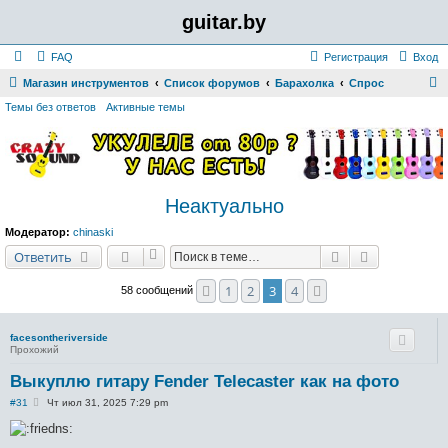
guitar.by
FAQ
Регистрация
Вход
Магазин инструментов
Список форумов
Барахолка
Спрос
о
Темы без ответов
Активные темы
и
с
к
Неактуально
Модератор:
chinaski
Поиск
Расширенн
Ответить
1
2
3
4
Пред.
След.
58 сообщений
facesontheriverside
Прохожий
Выкуплю гитару Fender Telecaster как на фото
С
#31
Чт июл 31, 2025 7:29 pm
о
о
б