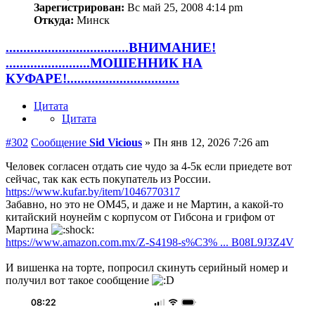
Зарегистрирован:
Вс май 25, 2008 4:14 pm
Откуда:
Минск
...................................ВНИМАНИЕ!
........................МОШЕННИК НА
КУФАРЕ!................................
Цитата
Цитата
#302
Сообщение
Sid Vicious
»
Пн янв 12, 2026 7:26 am
Человек согласен отдать сие чудо за 4-5к если приедете вот
сейчас, так как есть покупатель из России.
https://www.kufar.by/item/1046770317
Забавно, но это не OM45, и даже и не Мартин, а какой-то
китайский ноунейм с корпусом от Гибсона и грифом от
Мартина
https://www.amazon.com.mx/Z-S4198-s%C3% ... B08L9J3Z4V
И вишенка на торте, попросил скинуть серийный номер и
получил вот такое сообщение