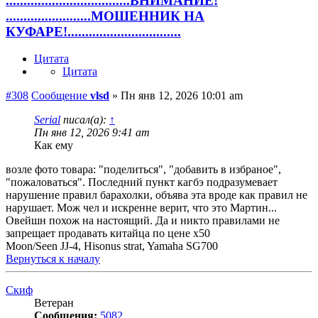
...................................ВНИМАНИЕ!
........................МОШЕННИК НА
КУФАРЕ!................................
Цитата
Цитата
#308
Сообщение
vlsd
»
Пн янв 12, 2026 10:01 am
Serial
писал(а):
↑
Пн янв 12, 2026 9:41 am
Как ему
возле фото товара: "поделиться", "добавить в избраное",
"пожаловаться". Последний пункт кагбэ подразумевает
нарушение правил барахолки, объява эта вроде как правил не
нарушает. Мож чел и искренне верит, что это Мартин...
Овейшн похож на настоящий. Да и никто правилами не
запрещает продавать китайца по цене х50
Moon/Seen JJ-4, Hisonus strat, Yamaha SG700
Вернуться к началу
Скиф
Ветеран
Сообщения:
5082