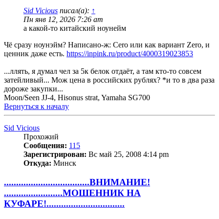
Sid Vicious
писал(а):
↑
Пн янв 12, 2026 7:26 am
а какой-то китайский ноунейм
Чё сразу ноунэйм? Написано-ж: Cero или как вариант Zero, и
ценник даже есть.
https://inpink.ru/product/4000319023853
...ллять, я думал чел за 5к белок отдаёт, а там кто-то совсем
затейливый... Мож цена в российских рублях? *и то в два раза
дороже закупки...
Moon/Seen JJ-4, Hisonus strat, Yamaha SG700
Вернуться к началу
Sid Vicious
Прохожий
Сообщения:
115
Зарегистрирован:
Вс май 25, 2008 4:14 pm
Откуда:
Минск
...................................ВНИМАНИЕ!
........................МОШЕННИК НА
КУФАРЕ!................................