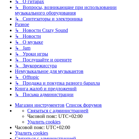
↳ О гитарах
↳ Вопросы, возникающие при использовании
музыкального оборудования
↳ Синтезаторы и электроника
Разное
↳ Новости Crazy Sound
↳ Новости
↳ О музыке
↳ Jam
↳ Уроки игры
↳ Послушайте и оцените
↳ Звукорежиссура
Немузыкальное для музыкантов
↳ Offtopic
↳ Продажа и покупка разного барахла
Книга жалоб и предложений
↳ Письма администрации
Магазин инструментов
Список форумов
Связаться с администрацией
Часовой пояс:
UTC+02:00
Удалить cookies
Часовой пояс:
UTC+02:00
Удалить cookies
Связаться с администрацией