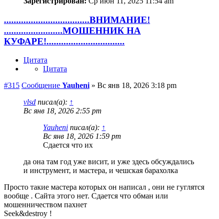
Зарегистрирован:
Ср июн 11, 2025 11:54 am
...................................ВНИМАНИЕ!
........................МОШЕННИК НА
КУФАРЕ!................................
Цитата
Цитата
#315
Сообщение
Yauheni
»
Вс янв 18, 2026 3:18 pm
vlsd
писал(а):
↑
Вс янв 18, 2026 2:55 pm
Yauheni
писал(а):
↑
Вс янв 18, 2026 1:59 pm
Сдается что их
да она там год уже висит, и уже здесь обсуждались
и инструмент, и мастера, и чешская барахолка
Просто такие мастера которых он написал , они не гуглятся
вообще . Сайта этого нет. Сдается что обман или
мошенничеством пахнет
Seek&destroy !