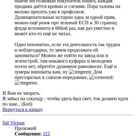
нынче бестолковый покупатель пошёл, каждая
продажа даётся кровью и слезами. Пора талоны на
молоко просить уже в профсоюзе.
Душещипательные истории одна за одной прям,
можно ещё разок про зеленый ЕСП и 30 страниц
флуда вспомнить в 666ой раз, как раз уместно и
может кто-то ещё не читал.
Одно непонятно, если эта деятельность так трудна
и неблагодарна, то зачем продолжать ей
заниматься? Можно же пойти на завод или в
зеленстрой, там никакого куфарах и молодежи
почти нет, обретёте душевное равновесие. Ещё и
зумеры виноваты вам, ну
Дом
престарелых в совхозе-передовике,
И Вам не хворать.
Я забыл на секунду - чтобы здесь был свет, ток должен идти
по нам... (Боб)
Вернуться к началу
Sid Vicious
Прохожий
Сообщения:
115