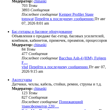
Модератор:
chinaski
703
Темы
3893
Сообщения
Последнее сообщение
Kemper Profiler Stage
tonswat
Перейти к последнему сообщению
Пт авг
07, 2026 8:01 am
Бас-гитары и басовое оборудование
Объявления о продаже бас-гитар, басовых усилителей,
комбиков, кабинетов, примочек, преампов, процессоров
Модератор:
chinaski
84
Темы
477
Сообщения
Последнее сообщение
Bacchus Ash-4 (HM), Fujigen
F…
vlsd
Перейти к последнему сообщению
Пт авг 07,
2026 9:15 am
Аксессуары
Датчики, чехлы, кабель, стойки, ремни, струны и т.д.
Модератор:
chinaski
123
Темы
827
Сообщения
Последнее сообщение
Понижающий
трансформатор 220/…