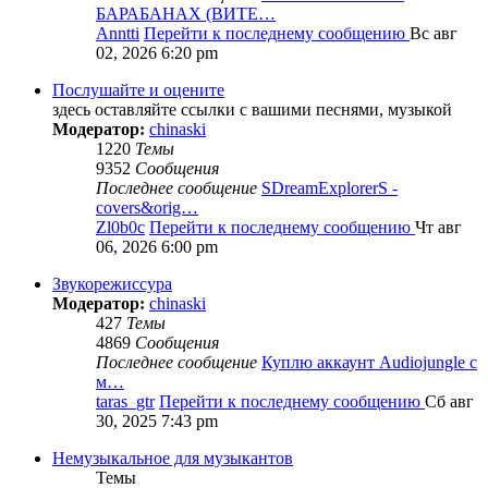
БАРАБАНАХ (ВИТЕ…
Anntti
Перейти к последнему сообщению
Вс авг
02, 2026 6:20 pm
Послушайте и оцените
здесь оставляйте ссылки с вашими песнями, музыкой
Модератор:
chinaski
1220
Темы
9352
Сообщения
Последнее сообщение
SDreamExplorerS -
covers&orig…
Zl0b0c
Перейти к последнему сообщению
Чт авг
06, 2026 6:00 pm
Звукорежиссура
Модератор:
chinaski
427
Темы
4869
Сообщения
Последнее сообщение
Куплю аккаунт Audiojungle с
м…
taras_gtr
Перейти к последнему сообщению
Сб авг
30, 2025 7:43 pm
Немузыкальное для музыкантов
Темы