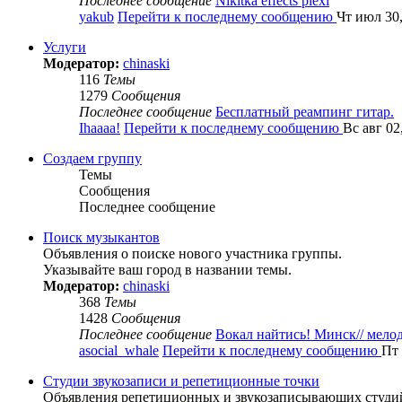
Последнее сообщение
Nikitka effects plexi
yakub
Перейти к последнему сообщению
Чт июл 30,
Услуги
Модератор:
chinaski
116
Темы
1279
Сообщения
Последнее сообщение
Бесплатный реампинг гитар.
Ihaaaa!
Перейти к последнему сообщению
Вс авг 02
Создаем группу
Темы
Сообщения
Последнее сообщение
Поиск музыкантов
Объявления о поиске нового участника группы.
Указывайте ваш город в названии темы.
Модератор:
chinaski
368
Темы
1428
Сообщения
Последнее сообщение
Вокал найтись! Минск// мел
asocial_whale
Перейти к последнему сообщению
Пт 
Студии звукозаписи и репетиционные точки
Объявления репетиционных и звукозаписывающих студий,