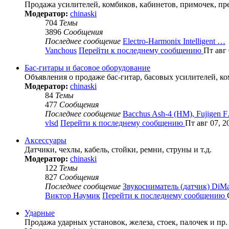
Продажа усилителей, комбиков, кабинетов, примочек, пр
Модератор:
chinaski
704
Темы
3896
Сообщения
Последнее сообщение
Electro-Harmonix Intelligent …
Vanchous
Перейти к последнему сообщению
Пт авг 
Бас-гитары и басовое оборудование
Объявления о продаже бас-гитар, басовых усилителей, ко
Модератор:
chinaski
84
Темы
477
Сообщения
Последнее сообщение
Bacchus Ash-4 (HM), Fujigen 
vlsd
Перейти к последнему сообщению
Пт авг 07, 2
Аксессуары
Датчики, чехлы, кабель, стойки, ремни, струны и т.д.
Модератор:
chinaski
122
Темы
827
Сообщения
Последнее сообщение
Звукосниматель (датчик) Di
Виктор Наумик
Перейти к последнему сообщению
Ударные
Продажа ударных установок, железа, стоек, палочек и пр.