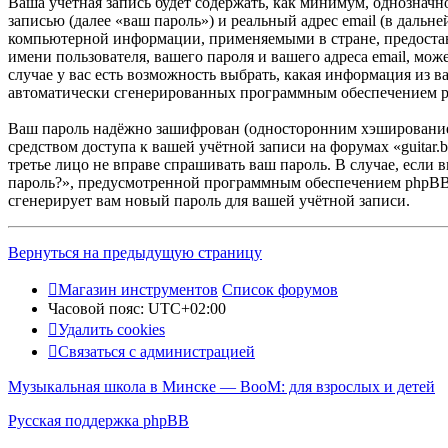
Ваша учётная запись будет содержать, как минимум, однознач
записью (далее «ваш пароль») и реальный адрес email (в дальн
компьютерной информации, применяемыми в стране, предостав
имени пользователя, вашего пароля и вашего адреса email, мож
случае у вас есть возможность выбрать, какая информация из в
автоматически сгенерированных программным обеспечением 
Ваш пароль надёжно зашифрован (односторонним хэшированием)
средством доступа к вашей учётной записи на форумах «guitar.b
третье лицо не вправе спрашивать ваш пароль. В случае, если
пароль?», предусмотренной программным обеспечением phpBB. 
сгенерирует вам новый пароль для вашей учётной записи.
Вернуться на предыдущую страницу
Магазин инструментов
Список форумов
Часовой пояс:
UTC+02:00
Удалить cookies
Связаться с администрацией
Музыкальная школа в Минске — BooM: для взрослых и детей
Русская поддержка phpBB