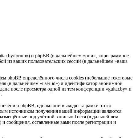
guitar.by/forum») и phpBB (в дальнейшем «они», «программное
ой из ваших пользовательских сессий (в дальнейшем «ваша
ием phpBB определённого числа cookies (небольшие текстовые
еля (в дальнейшем «user-id») и идентификатор анонимной
дана после просмотра одной из тем конференции «guitar.by» и
.
печению phpBB, однако они выходят за рамки этого
торым источником получения вашей информации являются
размещённые под учётной записью Гостя (в дальнейшем
) и сообщения, оставленные вами после регистрации и