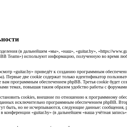
ьности
азделения (в дальнейшем «мы», «наш», «guitar.by», «https://www.
pBB Teams») используют информацию, полученную во время люб
смотр «guitar.by» приведёт к созданию программным обеспечен
). Первые две cookie содержат только идентификатор пользоват
е вам программным обеспечением phpBB. Третья cookie будет соз
вами темах, повышая таким образом удобство работы с форумами
установить cookies, внешние по отношению к программному обес
 созданных исключительно программным обеспечением phpBB. В
ут быть, но не исчерпываются, следующие данные: сообщения, 
 конференции «guitar.by» (в дальнейшем «ваша учётная запись»