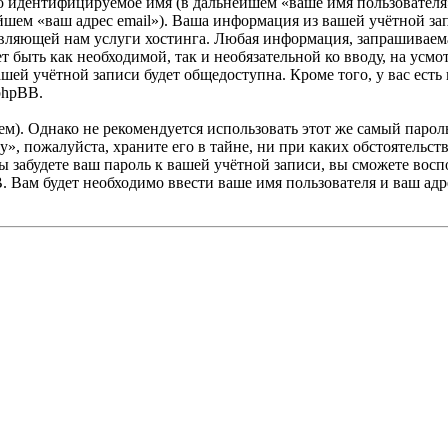
но идентифицируемое имя (в дальнейшем «ваше имя пользователя
ейшем «ваш адрес email»). Ваша информация из вашей учётной зап
ляющей нам услуги хостинга. Любая информация, запрашиваемая
ет быть как необходимой, так и необязательной ко вводу, на ус
ашей учётной записи будет общедоступна. Кроме того, у вас есть
phpBB.
. Однако не рекомендуется использовать этот же самый пароль,
y», пожалуйста, храните его в тайне, ни при каких обстоятельств
 вы забудете ваш пароль к вашей учётной записи, вы сможете во
Вам будет необходимо ввести ваше имя пользователя и ваш адре