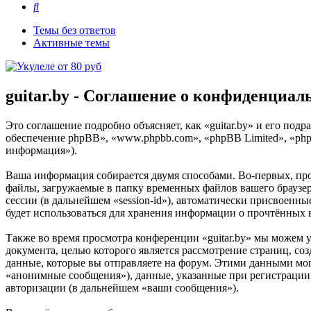
Поиск
Темы без ответов
Активные темы
guitar.by - Соглашение о конфиденциал
Это соглашение подробно объясняет, как «guitar.by» и его подр
обеспечение phpBB», «www.phpbb.com», «phpBB Limited», «ph
информация»).
Ваша информация собирается двумя способами. Во-первых, про
файлы, загружаемые в папку временных файлов вашего браузера
сессии (в дальнейшем «session-id»), автоматически присвоенны
будет использоваться для хранения информации о прочтённых 
Также во время просмотра конференции «guitar.by» мы можем 
документа, целью которого является рассмотрение страниц,
данные, которые вы отправляете на форум. Этими данными мог
«анонимные сообщения»), данные, указанные при регистрации в
авторизации (в дальнейшем «ваши сообщения»).