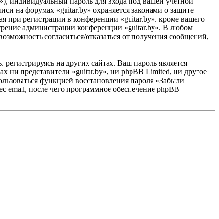
»), индивидуальный пароль для входа под вашей учётной
иси на форумах «guitar.by» охраняется законами о защите
 при регистрации в конференции «guitar.by», кроме вашего
мотрение администрации конференции «guitar.by». В любом
 возможность согласиться/отказаться от получения сообщений,
 регистрируясь на других сайтах. Ваш пароль является
ах ни представители «guitar.by», ни phpBB Limited, ни другое
спользоваться функцией восстановления пароля «Забыли
с email, после чего программное обеспечение phpBB