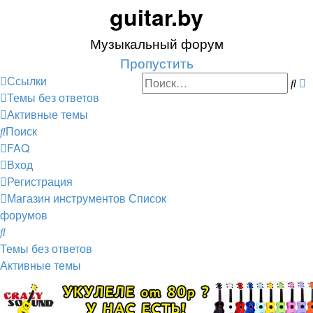
guitar.by
Музыкальный форум
Пропустить
Р
Ссылки
По
п
Темы без ответов
Активные темы
Поиск
FAQ
Вход
Регистрация
Магазин инструментов
Список
форумов
Поиск
Темы без ответов
Активные темы