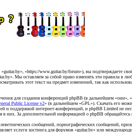
«guitar.by», «https://www.guitar.by/forum»), вы подтверждаете с
tar.by». Мы оставляем за собой право изменять эти правила в лю
сматривать этот текст на предмет изменений, так как использов
чения для создания конференций phpBB (в дальнейшем «они», 
eral Public License v2
» (в дальнейшем «GPL»). Скачать его мож
ей и поддержкой интернет-конференций, и phpBB Limited не нес
ия в них. За дополнительной информацией о phpBB обращайтесь
клеветнических сообщений, порнографических сообщений, приз
тавляет услуги хостинга для форумов «guitar.by» или междунаро