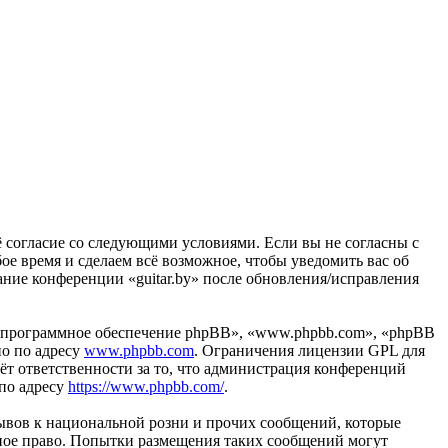
воё согласие со следующими условиями. Если вы не согласны с
бое время и сделаем всё возможное, чтобы уведомить вас об
ание конференции «guitar.by» после обновления/исправления
«программное обеспечение phpBB», «www.phpbb.com», «phpBB
но по адресу
www.phpbb.com
. Ограничения лицензии GPL для
ёт ответственности за то, что администрация конференций
 по адресу
https://www.phpbb.com/
.
ывов к национальной розни и прочих сообщений, которые
дное право. Попытки размещения таких сообщений могут