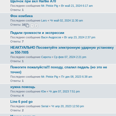
Щелчок при вкл Hartke A70
Последнее сообщение
Mr. Pinkie Pig
«
Вт май 21, 2024 6:17 am
Ответы:
1
Фон комбика
Последнее сообщение
Lars
«
Чт май 02, 2024 11:30 am
Ответы:
16
1
2
Педали громкости и экспрессии
Последнее сообщение
Вася Андросов
«
Вт апр 23, 2024 2:37 pm
Ответы:
7
НЕАКТУАЛЬНО Посоветуйте электронную ударную установку
за 550-700$
Последнее сообщение
Сирота
«
Ср фев 07, 2024 2:21 pm
Ответы:
1
Помогите пожалуйста!!! походу, спалил педаль (но это не
точно)
Последнее сообщение
Mr. Pinkie Pig
«
Пт дек 08, 2023 6:38 am
Ответы:
1
нужна помощь
Последнее сообщение
Юж
«
Чт дек 07, 2023 7:51 pm
Ответы:
4
Line 6 pod go
Последнее сообщение
Serial
«
Чт апр 20, 2023 12:50 pm
Ответы:
2