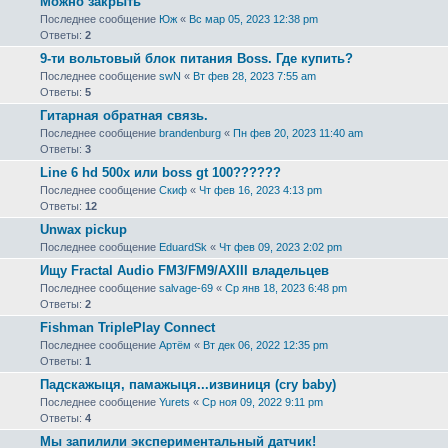
Можно закрыть
Последнее сообщение
Юж
«
Вс мар 05, 2023 12:38 pm
Ответы:
2
9-ти вольтовый блок питания Boss. Где купить?
Последнее сообщение
swN
«
Вт фев 28, 2023 7:55 am
Ответы:
5
Гитарная обратная связь.
Последнее сообщение
brandenburg
«
Пн фев 20, 2023 11:40 am
Ответы:
3
Line 6 hd 500x или boss gt 100??????
Последнее сообщение
Скиф
«
Чт фев 16, 2023 4:13 pm
Ответы:
12
Unwax pickup
Последнее сообщение
EduardSk
«
Чт фев 09, 2023 2:02 pm
Ищу Fractal Audio FM3/FM9/AXIII владельцев
Последнее сообщение
salvage-69
«
Ср янв 18, 2023 6:48 pm
Ответы:
2
Fishman TriplePlay Connect
Последнее сообщение
Артём
«
Вт дек 06, 2022 12:35 pm
Ответы:
1
Падскажыця, памажыця...извиниця (cry baby)
Последнее сообщение
Yurets
«
Ср ноя 09, 2022 9:11 pm
Ответы:
4
Мы запилили экспериментальный датчик!