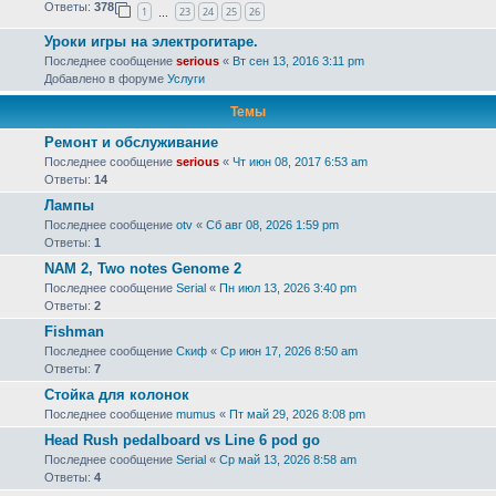
Ответы:
378
1
23
24
25
26
…
Уроки игры на электрогитаре.
Последнее сообщение
serious
«
Вт сен 13, 2016 3:11 pm
Добавлено в форуме
Услуги
Темы
Ремонт и обслуживание
Последнее сообщение
serious
«
Чт июн 08, 2017 6:53 am
Ответы:
14
Лампы
Последнее сообщение
otv
«
Сб авг 08, 2026 1:59 pm
Ответы:
1
NAM 2, Two notes Genome 2
Последнее сообщение
Serial
«
Пн июл 13, 2026 3:40 pm
Ответы:
2
Fishman
Последнее сообщение
Скиф
«
Ср июн 17, 2026 8:50 am
Ответы:
7
Стойка для колонок
Последнее сообщение
mumus
«
Пт май 29, 2026 8:08 pm
Head Rush pedalboard vs Line 6 pod go
Последнее сообщение
Serial
«
Ср май 13, 2026 8:58 am
Ответы:
4