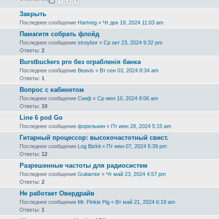
1
2
3
Закрыть
Последнее сообщение
Hartveg
«
Чт дек 19, 2024 11:03 am
Памагитя собрать флойд
Последнее сообщение
stroybor
«
Ср окт 23, 2024 9:32 pm
Ответы:
2
Burstbuckers pro без ограбленія банка
Последнее сообщение
Beavis
«
Вт сен 03, 2024 8:34 am
Ответы:
1
Вопрос с кабинетом
Последнее сообщение
Скиф
«
Ср июл 10, 2024 8:06 am
Ответы:
10
Line 6 pod Go
Последнее сообщение
форелькин
«
Пт июн 28, 2024 5:15 am
Гитарный процессор: высокочастотный свист.
Последнее сообщение
Log Bizkit
«
Пт июн 07, 2024 5:39 pm
Ответы:
12
Разрешенные частоты для радиосистем
Последнее сообщение
Guitarrior
«
Чт май 23, 2024 4:57 pm
Ответы:
2
Не работает Овердрайв
Последнее сообщение
Mr. Pinkie Pig
«
Вт май 21, 2024 6:19 am
Ответы:
1