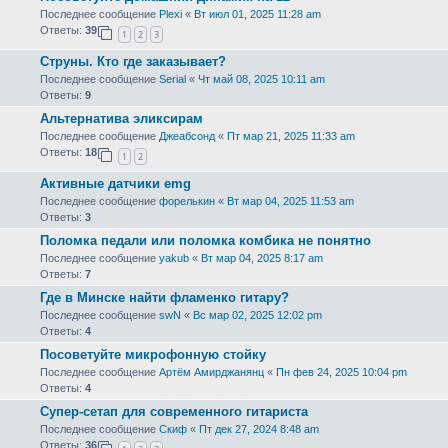
Последнее сообщение
Plexi
«
Вт июл 01, 2025 11:28 am
Ответы:
39
1
2
3
Струны. Кто где заказывает?
Последнее сообщение
Serial
«
Чт май 08, 2025 10:11 am
Ответы:
9
Альтернатива эликсирам
Последнее сообщение
Джеабсонд
«
Пт мар 21, 2025 11:33 am
Ответы:
18
1
2
Активные датчики emg
Последнее сообщение
форелькин
«
Вт мар 04, 2025 11:53 am
Ответы:
3
Поломка педали или поломка комбика не понятно
Последнее сообщение
yakub
«
Вт мар 04, 2025 8:17 am
Ответы:
7
Где в Минске найти фламенко гитару?
Последнее сообщение
swN
«
Вс мар 02, 2025 12:02 pm
Ответы:
4
Посоветуйте микрофонную стойку
Последнее сообщение
Артём Амирджанянц
«
Пн фев 24, 2025 10:04 pm
Ответы:
4
Супер-сетап для современного гитариста
Последнее сообщение
Скиф
«
Пт дек 27, 2024 8:48 am
Ответы:
36