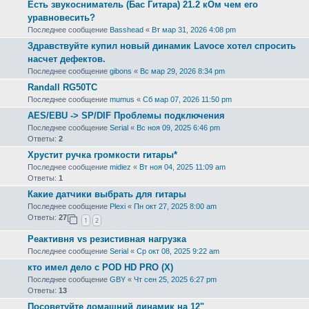
Есть звукосниматель (Бас Гитара) 21.2 кОм чем его
уравновесить?
Последнее сообщение
Basshead
«
Вт мар 31, 2026 4:08 pm
Здравствуйте купил новый динамик Lavoce хотел спросить
насчет дефектов.
Последнее сообщение
gibons
«
Вс мар 29, 2026 8:34 pm
Randall RG50TC
Последнее сообщение
mumus
«
Сб мар 07, 2026 11:50 pm
AES/EBU -> SP/DIF Проблемы подключения
Последнее сообщение
Serial
«
Вс ноя 09, 2025 6:46 pm
Ответы:
2
Хрустит ручка громкости гитары*
Последнее сообщение
midiez
«
Вт ноя 04, 2025 11:09 am
Ответы:
1
Какие датчики выбрать для гитары
Последнее сообщение
Plexi
«
Пн окт 27, 2025 8:00 am
Ответы:
27
1
2
Реактивня vs резистивная нагрузка
Последнее сообщение
Serial
«
Ср окт 08, 2025 9:22 am
кто имел дело с POD HD PRO (X)
Последнее сообщение
GBY
«
Чт сен 25, 2025 6:27 pm
Ответы:
13
Посоветуйте домашний динамик на 12"