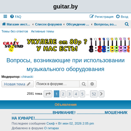
guitar.by
FAQ
Регистрация
Вход
Магазин инструментов
Список форумов
Обсуждение музыкальных инструментов и оборудования
Вопросы, возникающие при использовании музыкального оборудования
о
Темы без ответов
Активные темы
и
с
к
Вопросы, возникающие при использовании
музыкального оборудования
Модератор:
chinaski
Поиск
Расширенный поис
Новая тема
Страница
1
из
52
1
2
3
4
5
52
След.
2591 тема
…
Объявления
...................................ВНИМАНИЕ! ........................МОШЕННИК
НА КУФАРЕ!................................
Последнее сообщение
Скиф
«
Вт июн 02, 2026 2:05 pm
Добавлено в форуме
О гитарах