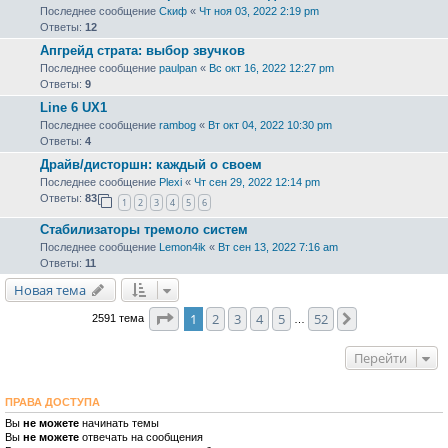
Последнее сообщение
Скиф
«
Чт ноя 03, 2022 2:19 pm
Ответы:
12
Апгрейд страта: выбор звучков
Последнее сообщение
paulpan
«
Вс окт 16, 2022 12:27 pm
Ответы:
9
Line 6 UX1
Последнее сообщение
rambog
«
Вт окт 04, 2022 10:30 pm
Ответы:
4
Драйв/дисторшн: каждый о своем
Последнее сообщение
Plexi
«
Чт сен 29, 2022 12:14 pm
Ответы:
83
1
2
3
4
5
6
Стабилизаторы тремоло систем
Последнее сообщение
Lemon4ik
«
Вт сен 13, 2022 7:16 am
Ответы:
11
Новая тема
Страница
1
из
52
1
2
3
4
5
52
След.
2591 тема
…
Перейти
ПРАВА ДОСТУПА
Вы
не можете
начинать темы
Вы
не можете
отвечать на сообщения