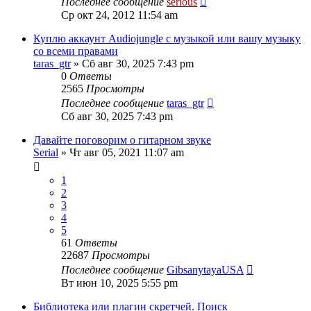
Последнее сообщение
serious
Ср окт 24, 2012 11:54 am
Куплю аккаунт Audiojungle с музыкой или вашу музыку
со всеми правами
taras_gtr
» Сб авг 30, 2025 7:43 pm
0
Ответы
2565
Просмотры
Последнее сообщение
taras_gtr
Сб авг 30, 2025 7:43 pm
Давайте поговорим о гитарном звуке
Serial
» Чт авг 05, 2021 11:07 am
1
2
3
4
5
61
Ответы
22687
Просмотры
Последнее сообщение
GibsanytayaUSA
Вт июн 10, 2025 5:55 pm
Библиотека или плагин скретчей. Поиск