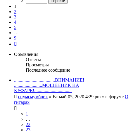
9
1
2
3
4
5
…
9
След.
Объявления
Ответы
Просмотры
Последнее сообщение
...................................ВНИМАНИЕ!
........................МОШЕННИК НА
КУФАРЕ!................................
снумсмумбрик
» Вт май 05, 2020 4:29 pm » в форуме
О
гитарах
1
…
22
23