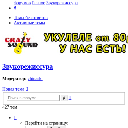
форумов
Разное
Звукорежиссура
Поиск
Темы без ответов
Активные темы
Звукорежиссура
Модератор:
chinaski
Новая тема
Расширенный
Поиск
поиск
427 тем
Страница
1
Перейти на страницу:
из