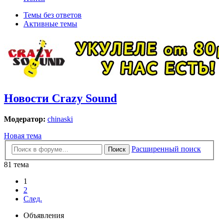
Темы без ответов
Активные темы
Новости Crazy Sound
Модератор:
chinaski
Новая тема
Расширенный поиск
Поиск
81 тема
1
2
След.
Объявления