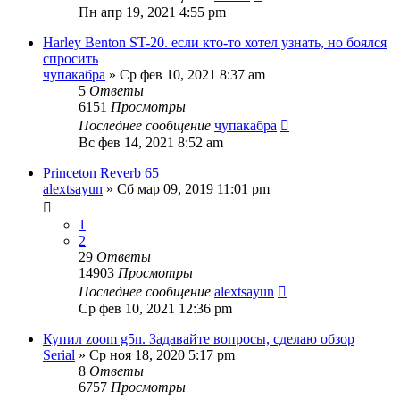
Пн апр 19, 2021 4:55 pm
Harley Benton ST-20. если кто-то хотел узнать, но боялся
спросить
чупакабра
» Ср фев 10, 2021 8:37 am
5
Ответы
6151
Просмотры
Последнее сообщение
чупакабра
Вс фев 14, 2021 8:52 am
Princeton Reverb 65
alextsayun
» Сб мар 09, 2019 11:01 pm
1
2
29
Ответы
14903
Просмотры
Последнее сообщение
alextsayun
Ср фев 10, 2021 12:36 pm
Купил zoom g5n. Задавайте вопросы, сделаю обзор
Serial
» Ср ноя 18, 2020 5:17 pm
8
Ответы
6757
Просмотры