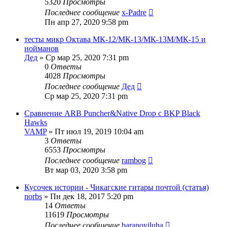
5320
Просмотры
Последнее сообщение
x-Padre
Пн апр 27, 2020 9:58 pm
тесты микр Октава МК-12/МК-13/МК-13М/МК-15 и
нойманов
Дед
» Ср мар 25, 2020 7:31 pm
0
Ответы
4028
Просмотры
Последнее сообщение
Дед
Ср мар 25, 2020 7:31 pm
Сравнение ARB Puncher&Native Drop с BKP Black
Hawks
VAMP
» Пт июл 19, 2019 10:04 am
3
Ответы
6553
Просмотры
Последнее сообщение
rambog
Вт мар 03, 2020 3:58 pm
Кусочек истории - Чикагские гитары почтой (статья)
norbs
» Пн дек 18, 2017 5:20 pm
14
Ответы
11619
Просмотры
Последнее сообщение
baranoviluha