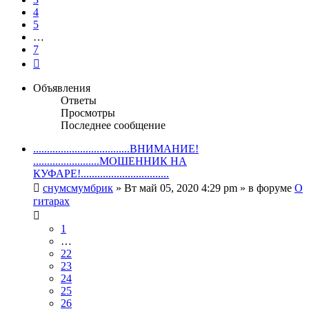
4
5
…
7
След.
Объявления
Ответы
Просмотры
Последнее сообщение
...................................ВНИМАНИЕ!
........................МОШЕННИК НА
КУФАРЕ!................................
снумсмумбрик
» Вт май 05, 2020 4:29 pm » в форуме
О
гитарах
1
…
22
23
24
25
26