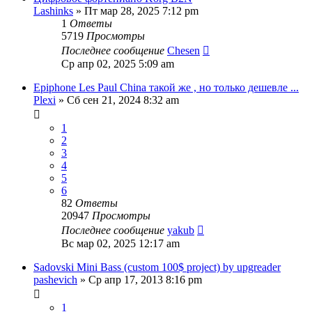
Lashinks
» Пт мар 28, 2025 7:12 pm
1
Ответы
5719
Просмотры
Последнее сообщение
Chesen
Ср апр 02, 2025 5:09 am
Epiphone Les Paul China такой же , но только дешевле ...
Plexi
» Сб сен 21, 2024 8:32 am
1
2
3
4
5
6
82
Ответы
20947
Просмотры
Последнее сообщение
yakub
Вс мар 02, 2025 12:17 am
Sadovski Mini Bass (custom 100$ project) by upgreader
pashevich
» Ср апр 17, 2013 8:16 pm
1