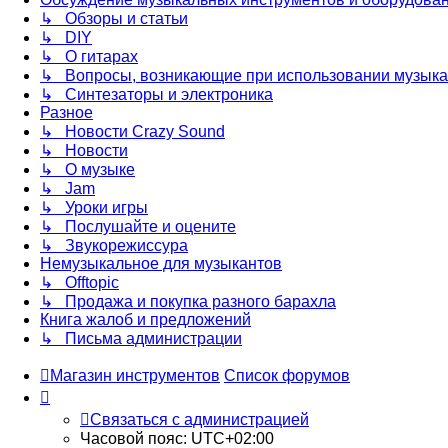
↳ Обзоры и статьи
↳ DIY
↳ О гитарах
↳ Вопросы, возникающие при использовании музыка
↳ Синтезаторы и электроника
Разное
↳ Новости Crazy Sound
↳ Новости
↳ О музыке
↳ Jam
↳ Уроки игры
↳ Послушайте и оцените
↳ Звукорежиссура
Немузыкальное для музыкантов
↳ Offtopic
↳ Продажа и покупка разного барахла
Книга жалоб и предложений
↳ Письма администрации
Магазин инструментов
Список форумов
Связаться с администрацией
Часовой пояс:
UTC+02:00