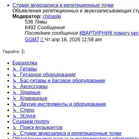
последнему
Студии звукозаписи и репетиционные точки
сообщению
Объявления репетиционных и звукозаписывающих студи
Модератор:
chinaski
536
Темы
6492
Сообщения
Последнее сообщение
КВАРТИРНИК помогу ор
Перейти
GGM7
Чт апр 16, 2026 11:58 am
к
последнему
Перейти
сообщению
Барахолка
↳ Гитары
↳ Гитарное оборудование
↳ Бас-гитары и басовое оборудование
↳ Аксессуары
↳ Ударные
↳ Клавишные
↳ Другие инструменты и оборудование
↳ Спрос
↳ Услуги
Создаем группу
↳ Поиск музыкантов
↳ Студии звукозаписи и репетиционные точки
Обсуждение музыкальных инструментов и оборудова