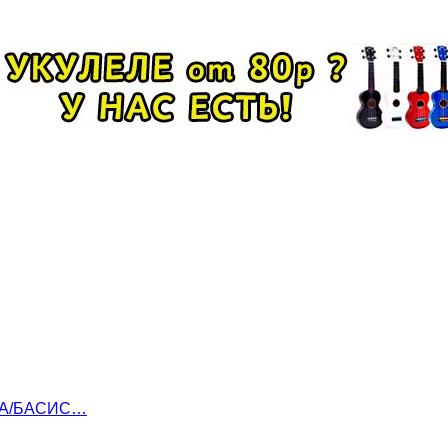
СТА/БАСИС…