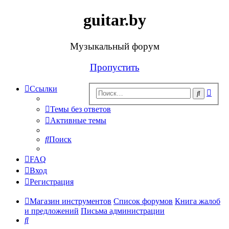
guitar.by
Музыкальный форум
Пропустить
Ссылки
Рас
Поиск
поис
Темы без ответов
Активные темы
Поиск
FAQ
Вход
Регистрация
Магазин инструментов
Список форумов
Книга жалоб
и предложений
Письма администрации
Поиск