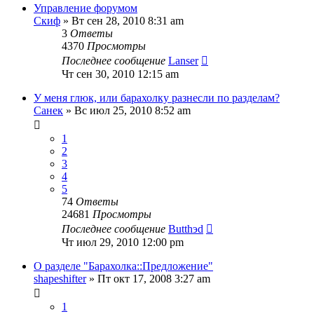
Управление форумом
Скиф
» Вт сен 28, 2010 8:31 am
3
Ответы
4370
Просмотры
Последнее сообщение
Lanser
Чт сен 30, 2010 12:15 am
У меня глюк, или барахолку разнесли по разделам?
Санек
» Вс июл 25, 2010 8:52 am
1
2
3
4
5
74
Ответы
24681
Просмотры
Последнее сообщение
Butthэd
Чт июл 29, 2010 12:00 pm
О разделе "Барахолка::Предложение"
shapeshifter
» Пт окт 17, 2008 3:27 am
1