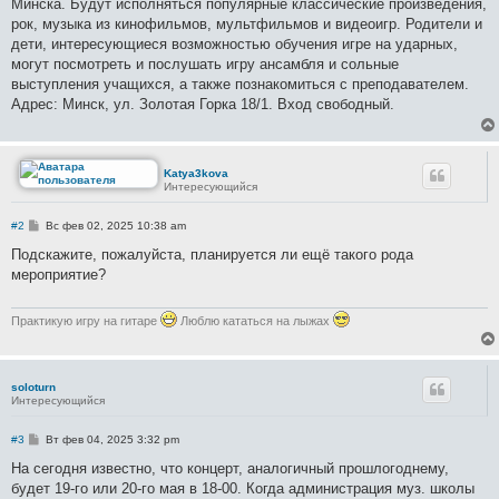
е
Минска. Будут исполняться популярные классические произведения,
н
рок, музыка из кинофильмов, мультфильмов и видеоигр. Родители и
и
е
дети, интересующиеся возможностью обучения игре на ударных,
могут посмотреть и послушать игру ансамбля и сольные
выступления учащихся, а также познакомиться с преподавателем.
Адрес: Минск, ул. Золотая Горка 18/1. Вход свободный.
Katya3kova
Интересующийся
С
#2
Вс фев 02, 2025 10:38 am
о
о
Подскажите, пожалуйста, планируется ли ещё такого рода
б
мероприятие?
щ
е
н
и
Практикую игру на гитаре
Люблю кататься на лыжах
е
soloturn
Интересующийся
С
#3
Вт фев 04, 2025 3:32 pm
о
о
На сегодня известно, что концерт, аналогичный прошлогоднему,
б
будет 19-го или 20-го мая в 18-00. Когда администрация муз. школы
щ