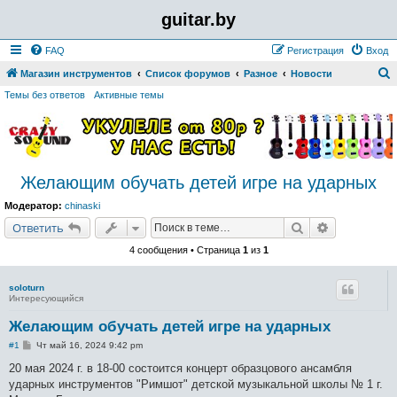
guitar.by
FAQ
Регистрация
Вход
Магазин инструментов
Список форумов
Разное
Новости
о
Темы без ответов
Активные темы
и
с
к
Желающим обучать детей игре на ударных
Модератор:
chinaski
Поиск
Расширенн
Ответить
4 сообщения • Страница
1
из
1
soloturn
Интересующийся
Желающим обучать детей игре на ударных
С
#1
Чт май 16, 2024 9:42 pm
о
о
20 мая 2024 г. в 18-00 состоится концерт образцового ансамбля
б
ударных инструментов "Римшот" детской музыкальной школы № 1 г.
щ