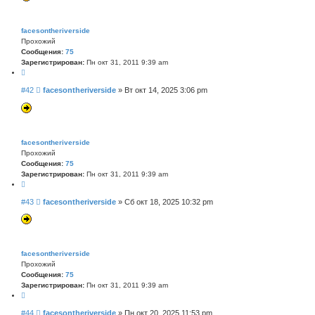
т
б
а
щ
е
facesontheriverside
н
Прохожий
и
Сообщения:
75
е
Зарегистрирован:
Пн окт 31, 2011 9:39 am
Ц
и
С
#42
facesontheriverside
»
Вт окт 14, 2025 3:06 pm
т
о
а
о
т
б
а
щ
е
facesontheriverside
н
Прохожий
и
Сообщения:
75
е
Зарегистрирован:
Пн окт 31, 2011 9:39 am
Ц
и
С
#43
facesontheriverside
»
Сб окт 18, 2025 10:32 pm
т
о
а
о
т
б
а
щ
е
facesontheriverside
н
Прохожий
и
Сообщения:
75
е
Зарегистрирован:
Пн окт 31, 2011 9:39 am
Ц
и
С
#44
facesontheriverside
»
Пн окт 20, 2025 11:53 pm