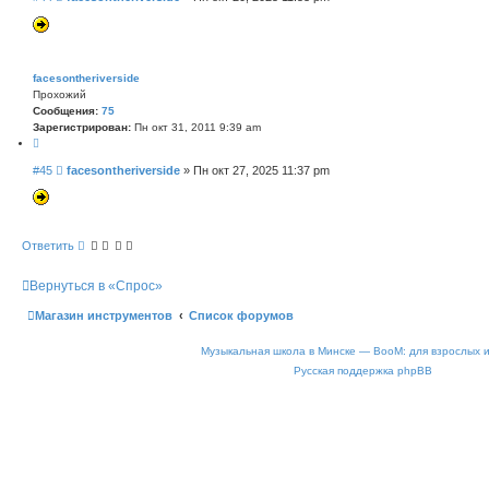
т
о
а
о
т
б
а
щ
е
facesontheriverside
н
Прохожий
и
Сообщения:
75
е
Зарегистрирован:
Пн окт 31, 2011 9:39 am
Ц
и
С
#45
facesontheriverside
»
Пн окт 27, 2025 11:37 pm
т
о
а
о
т
б
а
щ
е
Ответить
н
и
Вернуться в «Спрос»
е
Магазин инструментов
Список форумов
Музыкальная школа в Минске — BooM: для взрослых 
Русская поддержка phpBB