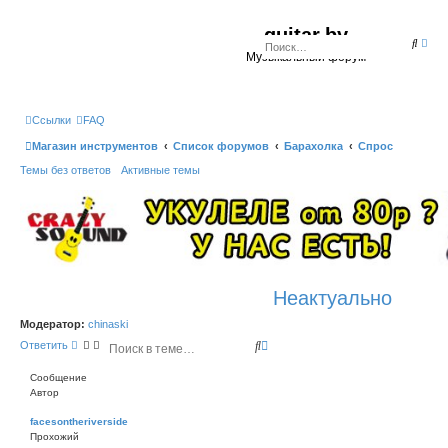
guitar.by
П
Р
Музыкальный форум
о
а
и
с
с
ш
к
и
Ссылки
FAQ
р
е
Магазин инструментов
Список форумов
Барахолка
Спрос
н
Темы без ответов
Активные темы
н
ы
й
п
о
и
с
к
Неактуально
Модератор:
chinaski
П
Р
Ответить
о
а
Сообщение
и
с
Автор
с
ш
к
и
facesontheriverside
р
Прохожий