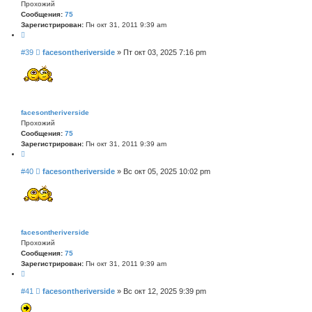
Прохожий
и
Сообщения:
75
е
Зарегистрирован:
Пн окт 31, 2011 9:39 am
Ц
и
С
#39
facesontheriverside
»
Пт окт 03, 2025 7:16 pm
т
о
а
о
т
б
а
щ
е
н
facesontheriverside
и
Прохожий
е
Сообщения:
75
Зарегистрирован:
Пн окт 31, 2011 9:39 am
Ц
и
С
#40
facesontheriverside
»
Вс окт 05, 2025 10:02 pm
т
о
а
о
т
б
а
щ
е
н
facesontheriverside
и
Прохожий
е
Сообщения:
75
Зарегистрирован:
Пн окт 31, 2011 9:39 am
Ц
и
С
#41
facesontheriverside
»
Вс окт 12, 2025 9:39 pm
т
о
а
о