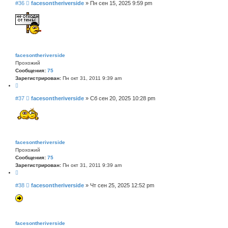
С
#36
facesontheriverside
»
Пн сен 15, 2025 9:59 pm
т
о
а
о
т
б
а
щ
е
н
и
facesontheriverside
е
Прохожий
Сообщения:
75
Зарегистрирован:
Пн окт 31, 2011 9:39 am
Ц
и
С
#37
facesontheriverside
»
Сб сен 20, 2025 10:28 pm
т
о
а
о
т
б
а
щ
е
н
facesontheriverside
и
Прохожий
е
Сообщения:
75
Зарегистрирован:
Пн окт 31, 2011 9:39 am
Ц
и
С
#38
facesontheriverside
»
Чт сен 25, 2025 12:52 pm
т
о
а
о
т
б
а
щ
е
facesontheriverside
н