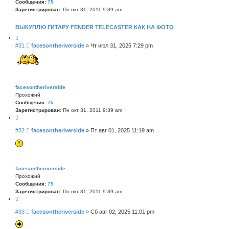
Сообщения:
75
е
Зарегистрирован:
Пн окт 31, 2011 9:39 am
н
н
ВЫКУПЛЮ ГИТАРУ FENDER TELECASTER КАК НА ФОТО
ы
Ц
й
С
#31
и
facesontheriverside
»
Чт июл 31, 2025 7:29 pm
п
о
т
о
о
а
б
и
т
щ
с
а
е
к
facesontheriverside
н
и
Прохожий
е
Сообщения:
75
Зарегистрирован:
Пн окт 31, 2011 9:39 am
Ц
и
С
#32
facesontheriverside
»
Пт авг 01, 2025 11:19 am
т
о
а
о
т
б
а
щ
е
facesontheriverside
н
Прохожий
и
Сообщения:
75
е
Зарегистрирован:
Пн окт 31, 2011 9:39 am
Ц
и
С
#33
facesontheriverside
»
Сб авг 02, 2025 11:01 pm
т
о
а
о