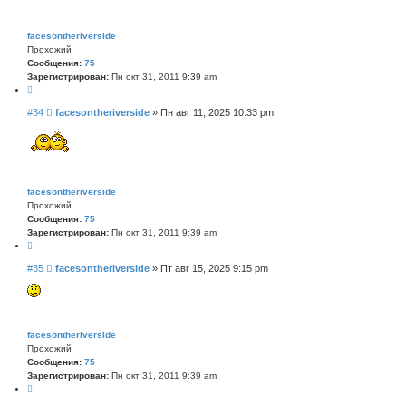
т
б
а
щ
е
facesontheriverside
н
Прохожий
и
Сообщения:
75
е
Зарегистрирован:
Пн окт 31, 2011 9:39 am
Ц
и
С
#34
facesontheriverside
»
Пн авг 11, 2025 10:33 pm
т
о
а
о
т
б
а
щ
е
н
facesontheriverside
и
Прохожий
е
Сообщения:
75
Зарегистрирован:
Пн окт 31, 2011 9:39 am
Ц
и
С
#35
facesontheriverside
»
Пт авг 15, 2025 9:15 pm
т
о
а
о
т
б
а
щ
е
facesontheriverside
н
Прохожий
и
Сообщения:
75
е
Зарегистрирован:
Пн окт 31, 2011 9:39 am
Ц
и