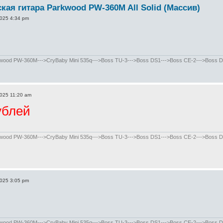
кая гитара Parkwood PW-360M All Solid (Массив)
2025 4:34 pm
od PW-360M--->CryBaby Mini 535q--->Boss TU-3--->Boss DS1--->Boss CE-2--->Boss DD-8
2025 11:20 am
 рублей
od PW-360M--->CryBaby Mini 535q--->Boss TU-3--->Boss DS1--->Boss CE-2--->Boss DD-8
2025 3:05 pm
od PW-360M--->CryBaby Mini 535q--->Boss TU-3--->Boss DS1--->Boss CE-2--->Boss DD-8