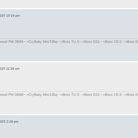
2025 10:19 pm
od PW-360M--->CryBaby Mini 535q--->Boss TU-3--->Boss DS1--->Boss CE-2--->Boss DD-8
2025 11:38 am
od PW-360M--->CryBaby Mini 535q--->Boss TU-3--->Boss DS1--->Boss CE-2--->Boss DD-8
2025 2:29 pm