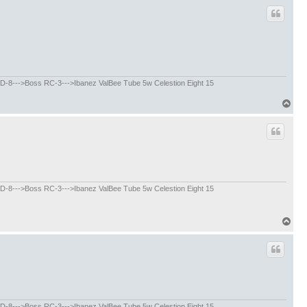
--->Boss RC-3--->Ibanez ValBee Tube 5w Celestion Eight 15
В
е
р
н
у
т
ь
--->Boss RC-3--->Ibanez ValBee Tube 5w Celestion Eight 15
с
я
к
В
н
е
а
р
ч
н
а
у
л
т
у
ь
--->Boss RC-3--->Ibanez ValBee Tube 5w Celestion Eight 15