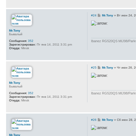
С
#24
Mr.Tony
»
Вт июн 24, 
о
о
б
щ
Mr.Tony
е
Бывалый
н
и
Ibanez RG520QS MIJ98/Parkwo
Сообщения:
352
е
Зарегистрирован:
Пт янв 14, 2011 3:31 pm
Откуда:
Minsk
С
#25
Mr.Tony
»
Чт июн 26, 
о
о
б
щ
Mr.Tony
е
Бывалый
н
и
Ibanez RG520QS MIJ98/Parkwo
Сообщения:
352
е
Зарегистрирован:
Пт янв 14, 2011 3:31 pm
Откуда:
Minsk
С
#26
Mr.Tony
»
Сб июн 28, 
о
о
б
щ
Mr.Tony