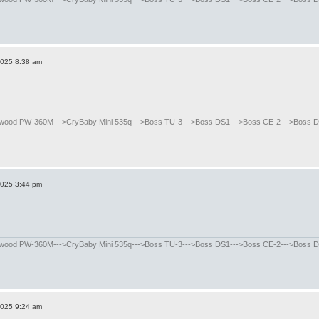
2025 8:38 am
od PW-360M--->CryBaby Mini 535q--->Boss TU-3--->Boss DS1--->Boss CE-2--->Boss DD-8
2025 3:44 pm
od PW-360M--->CryBaby Mini 535q--->Boss TU-3--->Boss DS1--->Boss CE-2--->Boss DD-8
2025 9:24 am