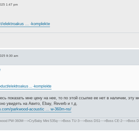
025 1:47 pm
ct/elektroakus ... -komplekte
2025 9:30 am
↑
oduct/elektroakus ... -komplekte
есь показать мне цену на нее, то по этой ссылке ее нет в наличии, эту
жно увидеть на Авито, Ebay, Reverb и т.д.
h.com/parkwood-acoustic ... w-360m-ns/
od PW-360M--->CryBaby Mini 535q--->Boss TU-3--->Boss DS1--->Boss CE-2--->Boss DD-8