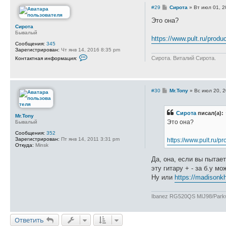
С
#29
Сирота
»
Вт июл 01, 2
о
о
Это она?
б
Сирота
щ
Бывалый
е
https://www.pult.ru/produ
н
Сообщения:
345
и
Зарегистрирован:
Чт янв 14, 2016 8:35 pm
К
е
Сирота. Виталий Сирота.
Контактная информация:
о
н
т
а
к
С
#30
Mr.Tony
»
Вс июл 20, 
т
о
н
о
а
б
я
Сирота
писал(а):
щ
Mr.Tony
и
е
Это она?
Бывалый
н
н
ф
и
Сообщения:
352
о
е
Зарегистрирован:
Пт янв 14, 2011 3:31 pm
https://www.pult.ru/pr
р
Откуда:
Minsk
м
а
Да, она, если вы пытает
ц
и
эту гитару + - за б.у мо
я
Ну или
https://madisonk
п
о
л
ь
Ibanez RG520QS MIJ98/Parkwo
з
о
в
Ответить
а
т