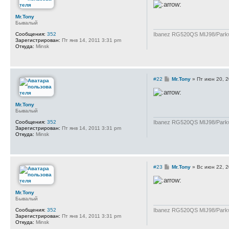
о
б
щ
Mr.Tony
е
Бывалый
н
и
Ibanez RG520QS MIJ98/Parkwo
Сообщения:
352
е
Зарегистрирован:
Пт янв 14, 2011 3:31 pm
Откуда:
Minsk
С
#22
Mr.Tony
»
Пт июн 20, 
о
о
б
щ
Mr.Tony
е
Бывалый
н
и
Ibanez RG520QS MIJ98/Parkwo
Сообщения:
352
е
Зарегистрирован:
Пт янв 14, 2011 3:31 pm
Откуда:
Minsk
С
#23
Mr.Tony
»
Вс июн 22, 
о
о
б
щ
Mr.Tony
е
Бывалый
н
и
Ibanez RG520QS MIJ98/Parkwo
Сообщения:
352
е
Зарегистрирован:
Пт янв 14, 2011 3:31 pm
Откуда:
Minsk