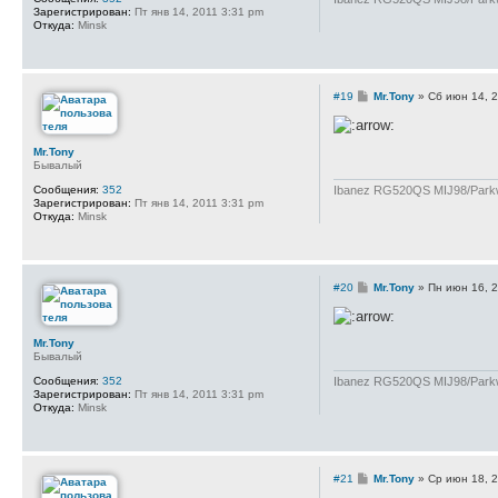
е
Зарегистрирован:
Пт янв 14, 2011 3:31 pm
Откуда:
Minsk
С
#19
Mr.Tony
»
Сб июн 14, 
о
о
б
щ
Mr.Tony
е
Бывалый
н
и
Ibanez RG520QS MIJ98/Parkwo
Сообщения:
352
е
Зарегистрирован:
Пт янв 14, 2011 3:31 pm
Откуда:
Minsk
С
#20
Mr.Tony
»
Пн июн 16, 
о
о
б
щ
Mr.Tony
е
Бывалый
н
и
Ibanez RG520QS MIJ98/Parkwo
Сообщения:
352
е
Зарегистрирован:
Пт янв 14, 2011 3:31 pm
Откуда:
Minsk
С
#21
Mr.Tony
»
Ср июн 18, 
о