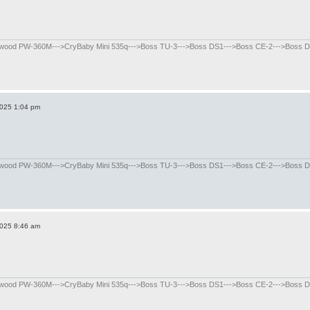
od PW-360M--->CryBaby Mini 535q--->Boss TU-3--->Boss DS1--->Boss CE-2--->Boss DD-8
2025 1:04 pm
od PW-360M--->CryBaby Mini 535q--->Boss TU-3--->Boss DS1--->Boss CE-2--->Boss DD-8
2025 8:46 am
od PW-360M--->CryBaby Mini 535q--->Boss TU-3--->Boss DS1--->Boss CE-2--->Boss DD-8