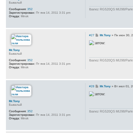
е
Бывалый
н
и
Ibanez RG520QS MIJ98/Parkwo
Сообщения:
352
е
Зарегистрирован:
Пт янв 14, 2011 3:31 pm
Откуда:
Minsk
С
#27
Mr.Tony
»
Пн июн 30, 
о
о
б
щ
Mr.Tony
е
Бывалый
н
и
Ibanez RG520QS MIJ98/Parkwo
Сообщения:
352
е
Зарегистрирован:
Пт янв 14, 2011 3:31 pm
Откуда:
Minsk
С
#28
Mr.Tony
»
Вт июл 01, 
о
о
б
щ
Mr.Tony
е
Бывалый
н
и
Ibanez RG520QS MIJ98/Parkwo
Сообщения:
352
е
Зарегистрирован:
Пт янв 14, 2011 3:31 pm
Откуда:
Minsk