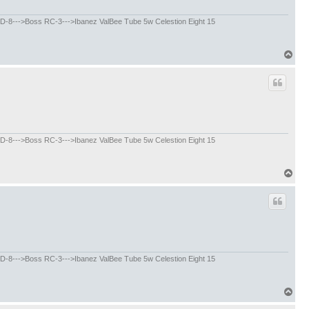
у
ь
--->Boss RC-3--->Ibanez ValBee Tube 5w Celestion Eight 15
с
я
к
В
н
е
а
р
ч
н
а
у
л
т
у
ь
--->Boss RC-3--->Ibanez ValBee Tube 5w Celestion Eight 15
с
я
к
В
н
е
а
р
ч
н
а
у
л
т
у
ь
--->Boss RC-3--->Ibanez ValBee Tube 5w Celestion Eight 15
с
я
к
В
н
е