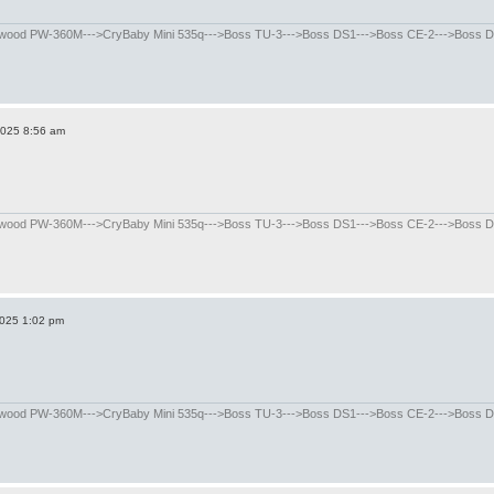
od PW-360M--->CryBaby Mini 535q--->Boss TU-3--->Boss DS1--->Boss CE-2--->Boss DD-8
2025 8:56 am
od PW-360M--->CryBaby Mini 535q--->Boss TU-3--->Boss DS1--->Boss CE-2--->Boss DD-8
2025 1:02 pm
od PW-360M--->CryBaby Mini 535q--->Boss TU-3--->Boss DS1--->Boss CE-2--->Boss DD-8