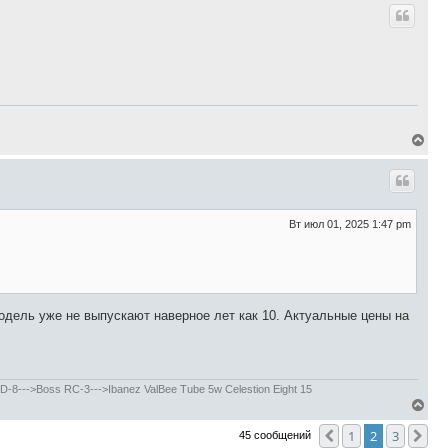
а
р
ч
н
а
у
л
т
у
ь
с
я
к
В
н
е
а
р
ч
н
а
у
Вт июл 01, 2025 1:47 pm
л
т
у
ь
с
я
к
 модель уже не выпускают наверное лет как 10. Актуальные цены на
н
а
ч
а
--->Boss RC-3--->Ibanez ValBee Tube 5w Celestion Eight 15
л
В
у
е
1
2
3
Пред.
Сл
45 сообщений
р