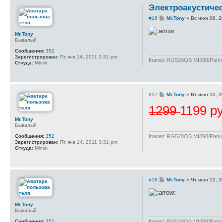
Электроакустичес
С
#16
Mr.Tony
»
Вс июн 08, 
о
о
Mr.Tony
б
Бывалый
щ
е
Сообщения:
352
н
Зарегистрирован:
Пт янв 14, 2011 3:31 pm
и
Ibanez RG520QS MIJ98/Parkwo
Откуда:
Minsk
е
С
#17
Mr.Tony
»
Вт июн 10, 
о
̶1̶2̶9̶9̶ 1199
о
б
щ
Mr.Tony
е
Бывалый
н
и
Ibanez RG520QS MIJ98/Parkwo
Сообщения:
352
е
Зарегистрирован:
Пт янв 14, 2011 3:31 pm
Откуда:
Minsk
С
#18
Mr.Tony
»
Чт июн 12, 
о
о
б
щ
Mr.Tony
е
Бывалый
н
и
Ibanez RG520QS MIJ98/Parkwo
Сообщения:
352