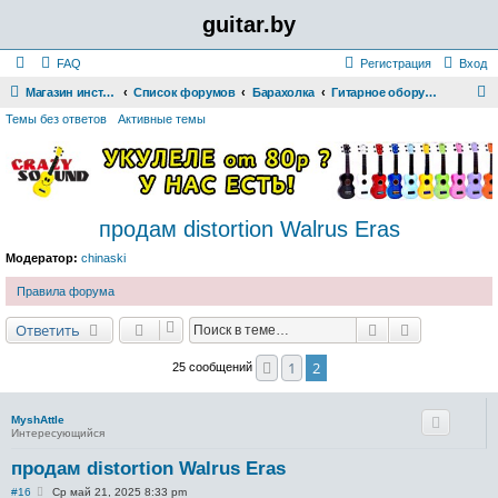
guitar.by
FAQ
Регистрация
Вход
Магазин инструментов
Список форумов
Барахолка
Гитарное оборудование
о
Темы без ответов
Активные темы
и
с
к
продам distortion Walrus Eras
Модератор:
chinaski
Правила форума
Поиск
Расширенн
Ответить
1
2
Пред.
25 сообщений
MyshAttle
Интересующийся
продам distortion Walrus Eras
С
#16
Ср май 21, 2025 8:33 pm