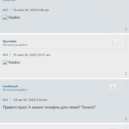
С
#22
Пн июн 16, 2025 8:46 am
о
о
б
щ
е
н
и
е
MyshAttle
Интересующийся
С
#23
Пт июн 20, 2025 12:07 am
о
о
б
щ
е
н
и
е
IvanKoush
Интересующийся
С
#24
Сб авг 02, 2025 3:24 pm
о
о
Приветствую! А можно телефон для связи? Телега?
б
щ
е
н
и
е