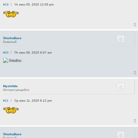
С
#19
Чт июн 05, 2025 12:05 pm
о
о
б
щ
е
н
и
е
ShurkaBass
Бывалый
С
#20
Пт июн 06, 2025 9:07 am
о
о
б
щ
е
н
и
е
MyshAttle
Интересующийся
С
#21
Ср июн 11, 2025 6:12 pm
о
о
б
щ
е
н
и
е
ShurkaBass
Бывалый