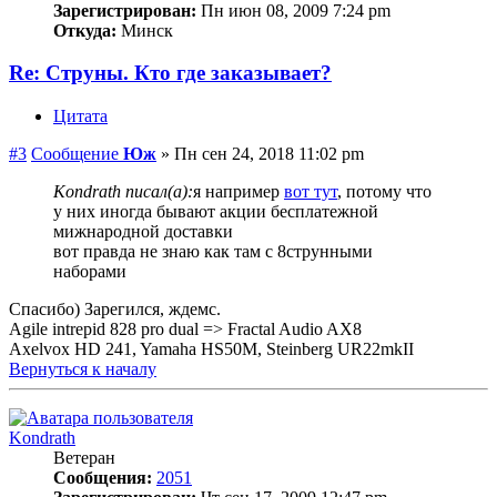
Зарегистрирован:
Пн июн 08, 2009 7:24 pm
Откуда:
Минск
Re: Струны. Кто где заказывает?
Цитата
#3
Сообщение
Юж
»
Пн сен 24, 2018 11:02 pm
Kondrath писал(а):
я например
вот тут
, потому что
у них иногда бывают акции бесплатежной
мижнародной доставки
вот правда не знаю как там с 8струнными
наборами
Спасибо) Зарегился, ждемс.
Agile intrepid 828 pro dual => Fractal Audio AX8
Axelvox HD 241, Yamaha HS50M, Steinberg UR22mkII
Вернуться к началу
Kondrath
Ветеран
Сообщения:
2051