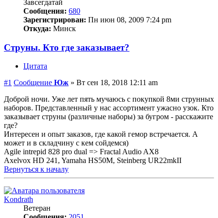
Завсегдатай
Сообщения:
680
Зарегистрирован:
Пн июн 08, 2009 7:24 pm
Откуда:
Минск
Струны. Кто где заказывает?
Цитата
#1
Сообщение
Юж
»
Вт сен 18, 2018 12:11 am
Доброй ночи. Уже лет пять мучаюсь с покупкой 8ми струнных
наборов. Представленный у нас ассортимент ужасно узок. Кто
заказывает струны (различные наборы) за бугром - расскажите
где?
Интересен и опыт заказов, где какой гемор встречается. А
может и в складчину с кем сойдемся)
Agile intrepid 828 pro dual => Fractal Audio AX8
Axelvox HD 241, Yamaha HS50M, Steinberg UR22mkII
Вернуться к началу
Kondrath
Ветеран
Сообщения:
2051