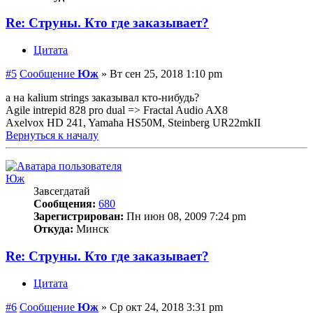
Re: Струны. Кто где заказывает?
Цитата
#5
Сообщение
Юж
»
Вт сен 25, 2018 1:10 pm
а на kalium strings заказывал кто-нибудь?
Agile intrepid 828 pro dual => Fractal Audio AX8
Axelvox HD 241, Yamaha HS50M, Steinberg UR22mkII
Вернуться к началу
Юж
Завсегдатай
Сообщения:
680
Зарегистрирован:
Пн июн 08, 2009 7:24 pm
Откуда:
Минск
Re: Струны. Кто где заказывает?
Цитата
#6
Сообщение
Юж
»
Ср окт 24, 2018 3:31 pm