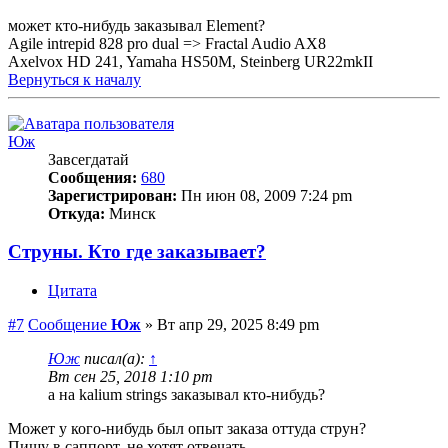
может кто-нибудь заказывал Element?
Agile intrepid 828 pro dual => Fractal Audio AX8
Axelvox HD 241, Yamaha HS50M, Steinberg UR22mkII
Вернуться к началу
Юж
Завсегдатай
Сообщения:
680
Зарегистрирован:
Пн июн 08, 2009 7:24 pm
Откуда:
Минск
Струны. Кто где заказывает?
Цитата
#7
Сообщение
Юж
»
Вт апр 29, 2025 8:49 pm
Юж
писал(а):
↑
Вт сен 25, 2018 1:10 pm
а на kalium strings заказывал кто-нибудь?
Может у кого-нибудь был опыт заказа оттуда струн?
Пишу в саппорт, не хотят отвечать.