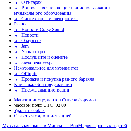
↳ О гитарах
↳ Вопросы, возникающие при использовании
музыкального оборудования
↳ Синтезаторы и электроника
Разное
↳ Новости Crazy Sound
↳ Новости
↳ О музыке
↳ Jam
↳ Уроки игры
↳ Послушайте и оцените
↳ Звукорежиссура
Немузыкальное для музыкантов
↳ Offtopic
↳ Продажа и покупка разного барахла
Книга жалоб и предложений
↳ Письма администрации
Магазин инструментов
Список форумов
Часовой пояс:
UTC+02:00
Удалить cookies
Связаться с администрацией
Музыкальная школа в Минске — BooM: для взрослых и детей