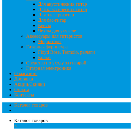
Для акустических гитар
Для классических гитар
Для электрогитар
Для бас-гитар
Кейсы
Чехлы для укулеле
Аксессуары для гитаристов
Медиаторы
Гитарная фурнитура
Floyd Rose, Tremolo, рычаги
Колки
Средства по уходу за гитарой
Гитарная электроника
О магазине
Доставка
Акции/Скидки
Оплата
Контакты
Каталог товаров
Каталог товаров
×