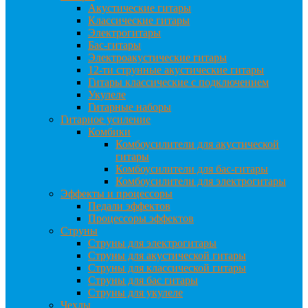
Акустические гитары
Классические гитары
Электрогитары
Бас-гитары
Электроакустические гитары
12-ти струнные акустические гитары
Гитары классические с подключением
Укулеле
Гитарные наборы
Гитарное усиление
Комбики
Комбоусилители для акустической
гитары
Комбоусилители для бас-гитары
Комбоусилители для электрогитары
Эффекты и процессоры
Педали эффектов
Процессоры эффектов
Струны
Струны для электрогитары
Струны для акустической гитары
Струны для классической гитары
Струны для бас гитары
Струны для укулеле
Чехлы