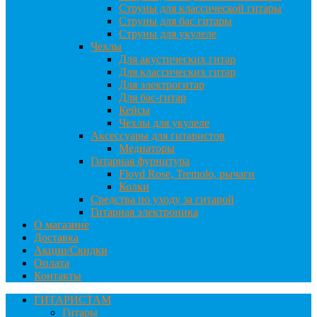
Струны для классической гитары
Струны для бас гитары
Струны для укулеле
Чехлы
Для акустических гитар
Для классических гитар
Для электрогитар
Для бас-гитар
Кейсы
Чехлы для укулеле
Аксессуары для гитаристов
Медиаторы
Гитарная фурнитура
Floyd Rose, Tremolo, рычаги
Колки
Средства по уходу за гитарой
Гитарная электроника
О магазине
Доставка
Акции/Скидки
Оплата
Контакты
ГИТАРИСТАМ
Гитары