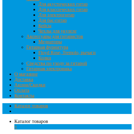
Для акустических гитар
Для классических гитар
Для электрогитар
Для бас-гитар
Кейсы
Чехлы для укулеле
Аксессуары для гитаристов
Медиаторы
Гитарная фурнитура
Floyd Rose, Tremolo, рычаги
Колки
Средства по уходу за гитарой
Гитарная электроника
О магазине
Доставка
Акции/Скидки
Оплата
Контакты
Каталог товаров
Каталог товаров
×