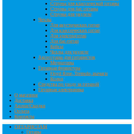
Струны для классической гитары
Струны для бас гитары
Струны для укулеле
Чехлы
Для акустических гитар
Для классических гитар
Для электрогитар
Для бас-гитар
Кейсы
Чехлы для укулеле
Аксессуары для гитаристов
Медиаторы
Гитарная фурнитура
Floyd Rose, Tremolo, рычаги
Колки
Средства по уходу за гитарой
Гитарная электроника
О магазине
Доставка
Акции/Скидки
Оплата
Контакты
ГИТАРИСТАМ
Гитары