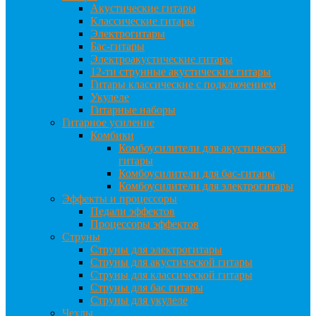
Акустические гитары
Классические гитары
Электрогитары
Бас-гитары
Электроакустические гитары
12-ти струнные акустические гитары
Гитары классические с подключением
Укулеле
Гитарные наборы
Гитарное усиление
Комбики
Комбоусилители для акустической
гитары
Комбоусилители для бас-гитары
Комбоусилители для электрогитары
Эффекты и процессоры
Педали эффектов
Процессоры эффектов
Струны
Струны для электрогитары
Струны для акустической гитары
Струны для классической гитары
Струны для бас гитары
Струны для укулеле
Чехлы