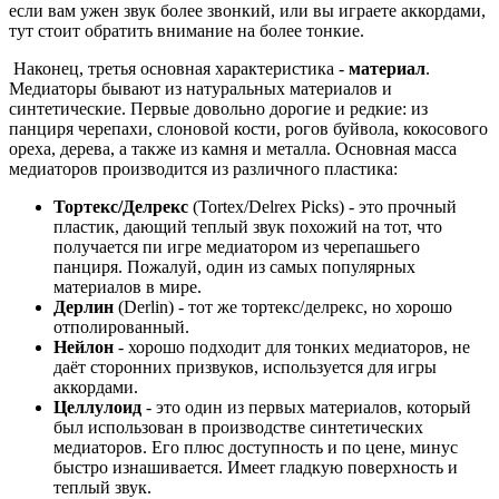
если вам ужен звук более звонкий, или вы играете аккордами,
тут стоит обратить внимание на более тонкие.
Наконец, третья основная характеристика -
материал
.
Медиаторы бывают из натуральных материалов и
синтетические. Первые довольно дорогие и редкие: из
панциря черепахи, слоновой кости, рогов буйвола, кокосового
ореха, дерева, а также из камня и металла. Основная масса
медиаторов производится из различного пластика:
Тортекс/Делрекс
(Tortex/Delrex Picks) - это прочный
пластик, дающий теплый звук похожий на тот, что
получается пи игре медиатором из черепашьего
панциря. Пожалуй, один из самых популярных
материалов в мире.
Дерлин
(Derlin) - тот же тортекс/делрекс, но хорошо
отполированный.
Нейлон
- хорошо подходит для тонких медиаторов, не
даёт сторонних призвуков, используется для игры
аккордами.
Целлулоид
- это один из первых материалов, который
был использован в производстве синтетических
медиаторов. Его плюс доступность и по цене, минус
быстро изнашивается. Имеет гладкую поверхность и
теплый звук.