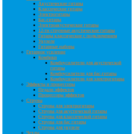
Акустические гитары
Классические гитары
Электрогитары
Бас-гитары
Электроакустические гитары
12-ти струнные акустические гитары
Гитары классические с подключением
Укулеле
Гитарные наборы
Гитарное усиление
Комбики
Комбоусилители для акустической
гитары
Комбоусилители для бас-гитары
Комбоусилители для электрогитары
Эффекты и процессоры
Педали эффектов
Процессоры эффектов
Струны
Струны для электрогитары
Струны для акустической гитары
Струны для классической гитары
Струны для бас гитары
Струны для укулеле
Чехлы