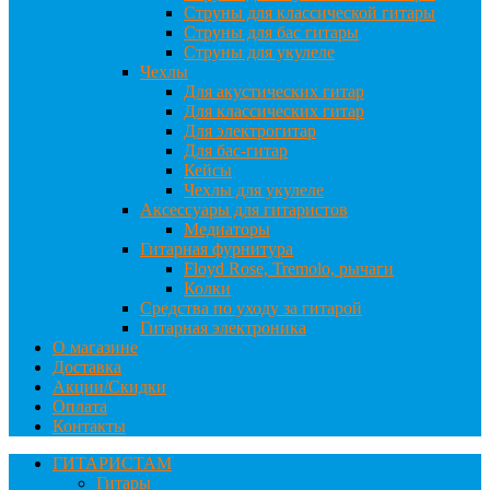
Струны для классической гитары
Струны для бас гитары
Струны для укулеле
Чехлы
Для акустических гитар
Для классических гитар
Для электрогитар
Для бас-гитар
Кейсы
Чехлы для укулеле
Аксессуары для гитаристов
Медиаторы
Гитарная фурнитура
Floyd Rose, Tremolo, рычаги
Колки
Средства по уходу за гитарой
Гитарная электроника
О магазине
Доставка
Акции/Скидки
Оплата
Контакты
ГИТАРИСТАМ
Гитары