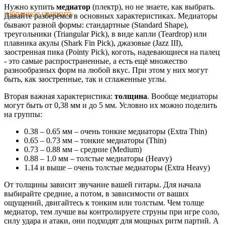
Нужно купить
медиатор
(плектр), но не знаете, как выбрать.
избранное
сравнить
Давайте разберёмся в основных характеристиках. Медиаторы
бывают разной формы: стандартные (Standard Shape),
треугольники (Triangular Pick), в виде капли (Teardrop) или
плавника акулы (Shark Fin Pick), джазовые (Jazz III),
заостренная пика (Pointy Pick), коготь, надевающиеся на палец
- это самые распространенные, а есть ещё множество
разнообразных форм на любой вкус. При этом у них могут
быть, как заостренные, так и сглаженные углы.
Вторая важная характеристика:
толщина
. Вообще медиаторы
могут быть от 0,38 мм и до 5 мм. Условно их можно поделить
на группы:
0.38 – 0.65 мм – очень тонкие медиаторы (Extra Thin)
0.65 – 0.73 мм – тонкие медиаторы (Thin)
0.73 – 0.88 мм – средние (Medium)
0.88 – 1.0 мм – толстые медиаторы (Heavy)
1.14 и выше – очень толстые медиаторы (Extra Heavy)
От толщины зависит звучание вашей гитары. Для начала
выбирайте средние, а потом, в зависимости от ваших
ощущений, двигайтесь к тонким или толстым. Чем толще
медиатор, тем лучше вы контролируете струны при игре соло,
силу удара и атаки, они подходят для мощных ритм партий. А