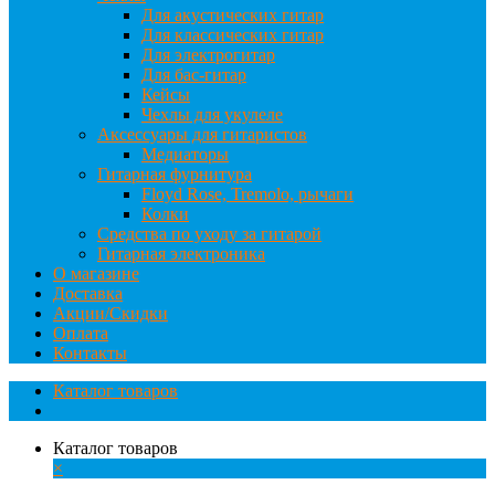
Для акустических гитар
Для классических гитар
Для электрогитар
Для бас-гитар
Кейсы
Чехлы для укулеле
Аксессуары для гитаристов
Медиаторы
Гитарная фурнитура
Floyd Rose, Tremolo, рычаги
Колки
Средства по уходу за гитарой
Гитарная электроника
О магазине
Доставка
Акции/Скидки
Оплата
Контакты
Каталог товаров
Каталог товаров
×