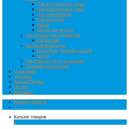
Для акустических гитар
Для классических гитар
Для электрогитар
Для бас-гитар
Кейсы
Чехлы для укулеле
Аксессуары для гитаристов
Медиаторы
Гитарная фурнитура
Floyd Rose, Tremolo, рычаги
Колки
Средства по уходу за гитарой
Гитарная электроника
О магазине
Доставка
Акции/Скидки
Оплата
Контакты
Каталог товаров
Каталог товаров
×