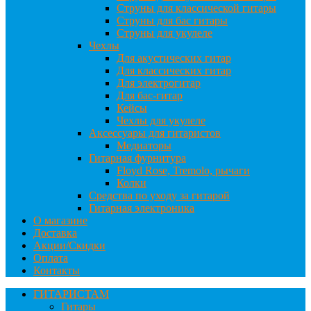
Струны для классической гитары
Струны для бас гитары
Струны для укулеле
Чехлы
Для акустических гитар
Для классических гитар
Для электрогитар
Для бас-гитар
Кейсы
Чехлы для укулеле
Аксессуары для гитаристов
Медиаторы
Гитарная фурнитура
Floyd Rose, Tremolo, рычаги
Колки
Средства по уходу за гитарой
Гитарная электроника
О магазине
Доставка
Акции/Скидки
Оплата
Контакты
ГИТАРИСТАМ
Гитары