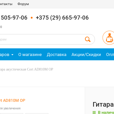
нтакты
Форум
) 505-97-06
+375 (29) 665-97-06
00
аров
О магазине
Доставка
Акции/Скидки
Опл
тара акустическая Cort AD810M OP
Гитара
ля увеличения
В налич