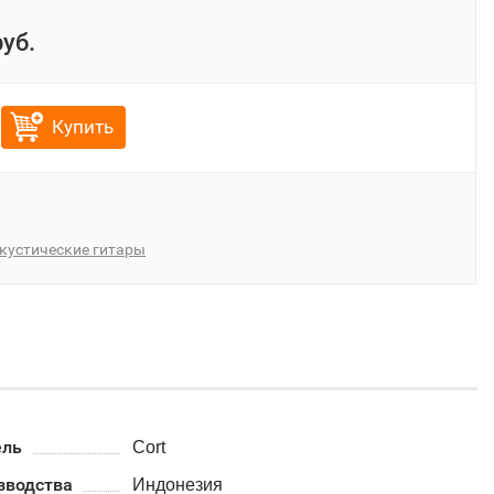
руб.
Купить
кустические гитары
ель
Cort
зводства
Индонезия