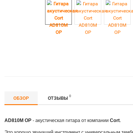
0
ОБЗОР
ОТЗЫВЫ
AD810M OP
- акустическая гитара от компании
Cort
.
Это хорошо звучащий инструмент с универсальным тембр