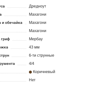
уса
Дредноут
а
Махагони
 и обечайка
Махагони
Махагони
 гриф
Мербау
ожка
43 мм
струн
6-ти струнные
трумента
4/4
Коричневый
Нет