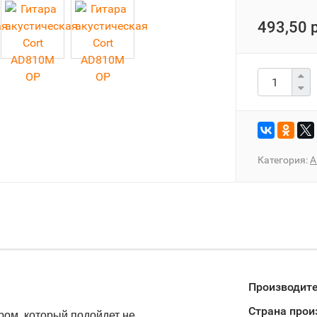
493,50 
Категория:
А
Производит
Страна прои
ом, который подойдет не