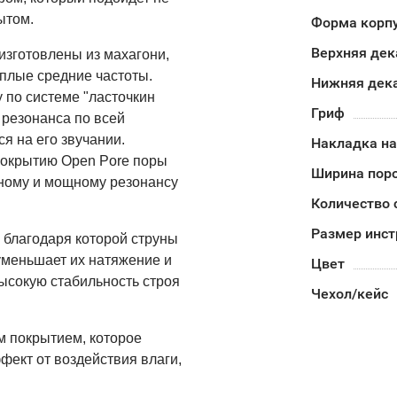
ытом.
Форма корп
Верхняя дек
 изготовлены из махагони,
еплые средние частоты.
Нижняя дека
у по системе "ласточкин
Гриф
 резонанса по всей
я на его звучании.
Накладка на
 покрытию Open Pore поры
Ширина пор
лному и мощному резонансу
Количество 
Размер инс
 благодаря которой струны
уменьшает их натяжение и
Цвет
ысокую стабильность строя
Чехол/кейс
м покрытием, которое
фект от воздействия влаги,