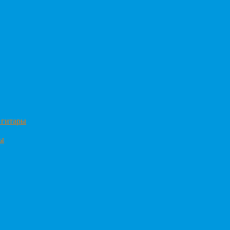
 гитары
ры