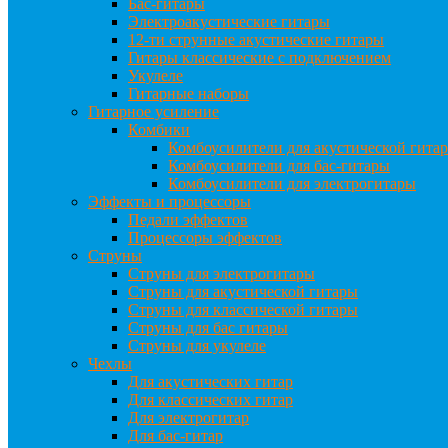
Бас-гитары
Электроакустические гитары
12-ти струнные акустические гитары
Гитары классические с подключением
Укулеле
Гитарные наборы
Гитарное усиление
Комбики
Комбоусилители для акустической гита
Комбоусилители для бас-гитары
Комбоусилители для электрогитары
Эффекты и процессоры
Педали эффектов
Процессоры эффектов
Струны
Струны для электрогитары
Струны для акустической гитары
Струны для классической гитары
Струны для бас гитары
Струны для укулеле
Чехлы
Для акустических гитар
Для классических гитар
Для электрогитар
Для бас-гитар