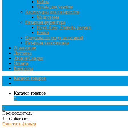
Кейсы
Чехлы для укулеле
Аксессуары для гитаристов
Медиаторы
Гитарная фурнитура
Floyd Rose, Tremolo, рычаги
Колки
Средства по уходу за гитарой
Гитарная электроника
О магазине
Доставка
Акции/Скидки
Оплата
Контакты
Каталог товаров
Каталог товаров
×
×
Производитель:
Guitarparts
Очистить фильтр