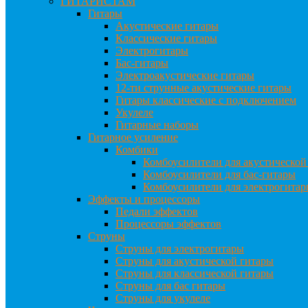
ГИТАРИСТАМ
Гитары
Акустические гитары
Классические гитары
Электрогитары
Бас-гитары
Электроакустические гитары
12-ти струнные акустические гитары
Гитары классические с подключением
Укулеле
Гитарные наборы
Гитарное усиление
Комбики
Комбоусилители для акустической
Комбоусилители для бас-гитары
Комбоусилители для электрогита
Эффекты и процессоры
Педали эффектов
Процессоры эффектов
Струны
Струны для электрогитары
Струны для акустической гитары
Струны для классической гитары
Струны для бас гитары
Струны для укулеле