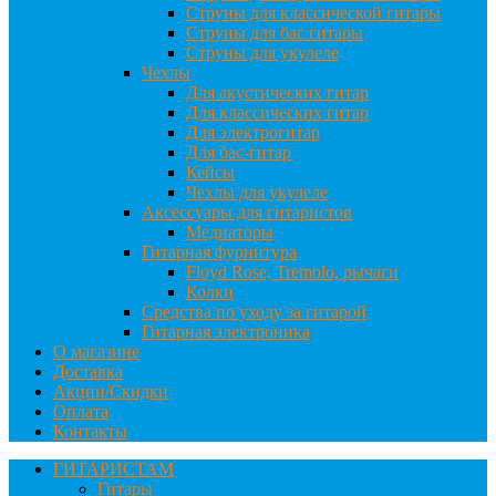
Струны для классической гитары
Струны для бас гитары
Струны для укулеле
Чехлы
Для акустических гитар
Для классических гитар
Для электрогитар
Для бас-гитар
Кейсы
Чехлы для укулеле
Аксессуары для гитаристов
Медиаторы
Гитарная фурнитура
Floyd Rose, Tremolo, рычаги
Колки
Средства по уходу за гитарой
Гитарная электроника
О магазине
Доставка
Акции/Скидки
Оплата
Контакты
ГИТАРИСТАМ
Гитары