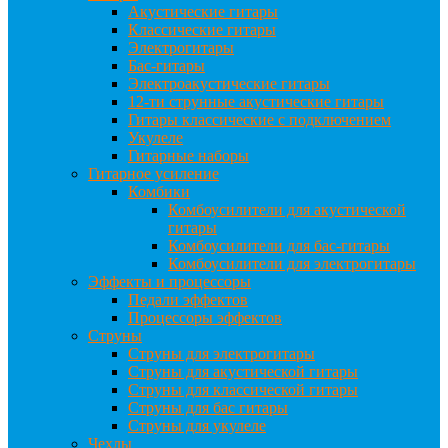
Акустические гитары
Классические гитары
Электрогитары
Бас-гитары
Электроакустические гитары
12-ти струнные акустические гитары
Гитары классические с подключением
Укулеле
Гитарные наборы
Гитарное усиление
Комбики
Комбоусилители для акустической
гитары
Комбоусилители для бас-гитары
Комбоусилители для электрогитары
Эффекты и процессоры
Педали эффектов
Процессоры эффектов
Струны
Струны для электрогитары
Струны для акустической гитары
Струны для классической гитары
Струны для бас гитары
Струны для укулеле
Чехлы