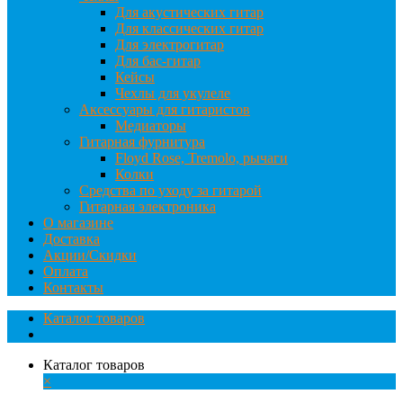
Для акустических гитар
Для классических гитар
Для электрогитар
Для бас-гитар
Кейсы
Чехлы для укулеле
Аксессуары для гитаристов
Медиаторы
Гитарная фурнитура
Floyd Rose, Tremolo, рычаги
Колки
Средства по уходу за гитарой
Гитарная электроника
О магазине
Доставка
Акции/Скидки
Оплата
Контакты
Каталог товаров
Каталог товаров
×