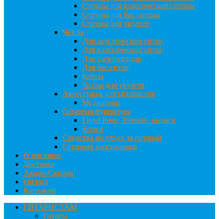
Струны для классической гитары
Струны для бас гитары
Струны для укулеле
Чехлы
Для акустических гитар
Для классических гитар
Для электрогитар
Для бас-гитар
Кейсы
Чехлы для укулеле
Аксессуары для гитаристов
Медиаторы
Гитарная фурнитура
Floyd Rose, Tremolo, рычаги
Колки
Средства по уходу за гитарой
Гитарная электроника
О магазине
Доставка
Акции/Скидки
Оплата
Контакты
ГИТАРИСТАМ
Гитары