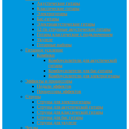
Акустические гитары
Классические гитары
Электрогитары
Бас-гитары
Электроакустические гитары
12-ти струнные акустические гитары
Гитары классические с подключением
Укулеле
Гитарные наборы
Гитарное усиление
Комбики
Комбоусилители для акустической
гитары
Комбоусилители для бас-гитары
Комбоусилители для электрогитары
Эффекты и процессоры
Педали эффектов
Процессоры эффектов
Струны
Струны для электрогитары
Струны для акустической гитары
Струны для классической гитары
Струны для бас гитары
Струны для укулеле
Чехлы