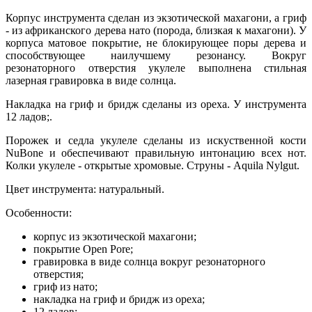
Корпус инструмента сделан из экзотической махагони, а гриф
- из африканского дерева нато (порода, близкая к махагони). У
корпуса матовое покрытие, не блокирующее поры дерева и
способствующее наилучшему резонансу. Вокруг
резонаторного отверстия укулеле выполнена стильная
лазерная гравировка в виде солнца.
Накладка на гриф и бридж сделаны из ореха. У инструмента
12 ладов;.
Порожек и седла укулеле сделаны из искуственной кости
NuBone и обеспечивают правильную интонацию всех нот.
Колки укулеле - открытые хромовые. Струны - Aquila Nylgut.
Цвет инструмента: натуральный.
Особенности:
корпус из экзотической махагони;
покрытие Open Pore;
гравировка в виде солнца вокруг резонаторного
отверстия;
гриф из нато;
накладка на гриф и бридж из ореха;
12 ладов;