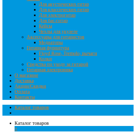
Для акустических гитар
Для классических гитар
Для электрогитар
Для бас-гитар
Кейсы
Чехлы для укулеле
Аксессуары для гитаристов
Медиаторы
Гитарная фурнитура
Floyd Rose, Tremolo, рычаги
Колки
Средства по уходу за гитарой
Гитарная электроника
О магазине
Доставка
Акции/Скидки
Оплата
Контакты
Каталог товаров
Каталог товаров
×