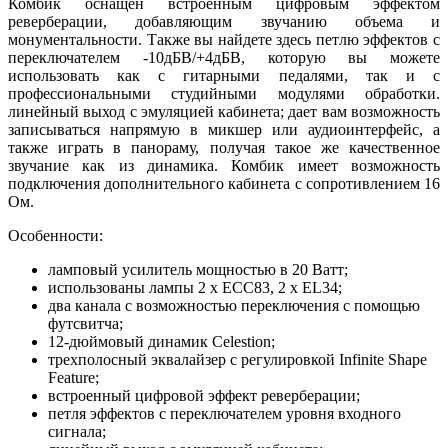
Комбик оснащен встроенным цифровым эффектом
реверберации, добавляющим звучанию объема и
монументальности. Также вы найдете здесь петлю эффектов с
переключателем -10дБВ/+4дБВ, которую вы можете
использовать как с гитарными педалями, так и с
профессиональными студийными модулями обработки.
линейный выход с эмуляцией кабинета; дает вам возможность
записываться напрямую в микшер или аудиоинтерфейс, а
также играть в панораму, получая такое же качественное
звучание как из динамика. Комбик имеет возможность
подключения дополнительного кабинета с сопротивлением 16
Ом.
Особенности:
ламповый усилитель мощностью в 20 Ватт;
использованы лампы 2 x ECC83, 2 x EL34;
два канала с возможностью переключения с помощью
футсвитча;
12-дюймовый динамик Celestion;
трехполосный эквалайзер с регулировкой Infinite Shape
Feature;
встроенный цифровой эффект реверберации;
петля эффектов с переключателем уровня входного
сигнала;