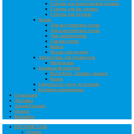
Струны для классической гитары
Струны для бас гитары
Струны для укулеле
Чехлы
Для акустических гитар
Для классических гитар
Для электрогитар
Для бас-гитар
Кейсы
Чехлы для укулеле
Аксессуары для гитаристов
Медиаторы
Гитарная фурнитура
Floyd Rose, Tremolo, рычаги
Колки
Средства по уходу за гитарой
Гитарная электроника
О магазине
Доставка
Акции/Скидки
Оплата
Контакты
ГИТАРИСТАМ
Гитары