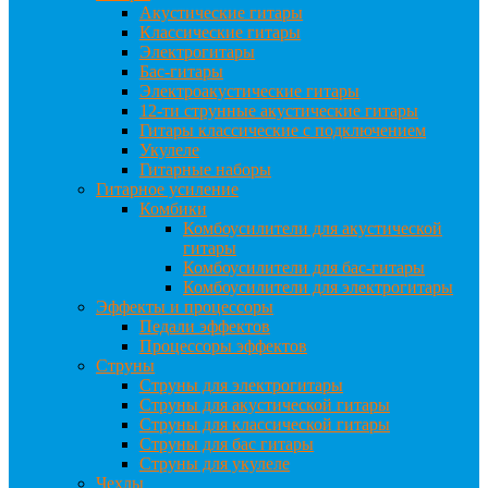
Акустические гитары
Классические гитары
Электрогитары
Бас-гитары
Электроакустические гитары
12-ти струнные акустические гитары
Гитары классические с подключением
Укулеле
Гитарные наборы
Гитарное усиление
Комбики
Комбоусилители для акустической
гитары
Комбоусилители для бас-гитары
Комбоусилители для электрогитары
Эффекты и процессоры
Педали эффектов
Процессоры эффектов
Струны
Струны для электрогитары
Струны для акустической гитары
Струны для классической гитары
Струны для бас гитары
Струны для укулеле
Чехлы