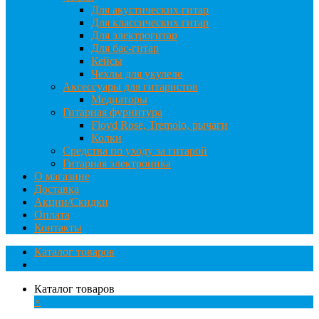
Для акустических гитар
Для классических гитар
Для электрогитар
Для бас-гитар
Кейсы
Чехлы для укулеле
Аксессуары для гитаристов
Медиаторы
Гитарная фурнитура
Floyd Rose, Tremolo, рычаги
Колки
Средства по уходу за гитарой
Гитарная электроника
О магазине
Доставка
Акции/Скидки
Оплата
Контакты
Каталог товаров
Каталог товаров
×