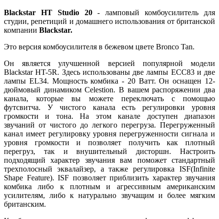
Blackstar HT Studio 20
- ламповый комбоусилитель для
студии, репетиций и домашнего использования от британской
компании
Blackstar.
Это версия комбоусилителя в бежевом цвете Bronco Tan.
Он является улучшенной версией популярной модели
Blackstar HT-5R. Здесь использованы две лампы ECC83 и две
лампы EL34. Мощность комбика - 20 Ватт. Он оснащен 12-
дюймовый динамиком Celestion. В вашем распоряжении два
канала, которые вы можете переключать с помощью
футсвитча. У чистого канала есть регулировки уровня
громкости и тона. На этом канале доступен диапазон
звучаний от чистого до легкого перегруза. Перегруженный
канал имеет регулировку уровня перегруженности сигнала и
уровня громкости и позволяет получить как плотный
перегруз, так и внушительный дисторшн. Настроить
подходящий характер звучания вам поможет стандартный
трехполосный эквалайзер, а также регулировка ISF(Infinite
Shape Feature). ISF позволяет приблизить характер звучания
комбика либо к плотным и агрессивным американским
усилителям, либо к натурально звучащим и более мягким
британским.