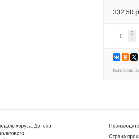
332,50 р
Категория:
Пе
педаль хоруcа. Да, она
Производите
вольтового
Страна прои