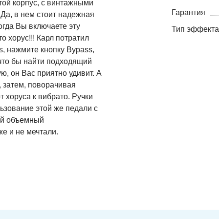
той корпус, с винтажными
Гарантия
 Да, в нем стоит надежная
когда Вы включаете эту
Тип эффекта
о хорус!!! Карл потратил
s, нажмите кнопку Bypass,
 что бы найти подходящий
ю, он Вас приятно удивит. А
, затем, поворачивая
т хоруса к вибрато. Ручки
ьзование этой же педали с
кой объемный
е и не мечтали.