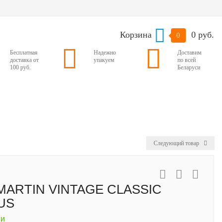
Корзина
0 руб.
0
Бесплатная
Надежно
Доставим
доставка от
упакуем
по всей
100 руб.
Беларуси
Следующий товар
MARTIN VINTAGE CLASSIC
US
ии