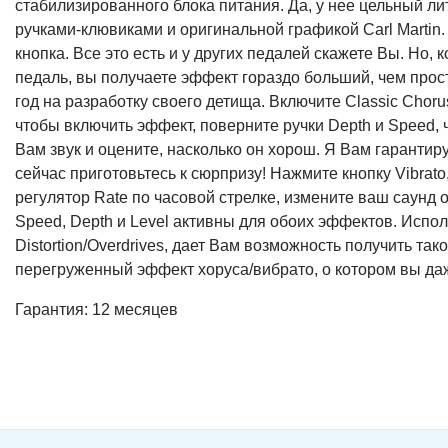
стабилизированного блока питания. Да, у нее цельный ли
ручками-клювиками и оригинальной графикой Carl Martin.
кнопка. Все это есть и у других педалей скажете Вы. Но, 
педаль, вы получаете эффект гораздо больший, чем прост
год на разработку своего детища. Включите Classic Choru
чтобы включить эффект, поверните ручки Depth и Speed,
Вам звук и оцените, насколько он хорош. Я Вам гарантиру
сейчас приготовьтесь к сюрпризу! Нажмите кнопку Vibrato
регулятор Rate по часовой стрелке, измените ваш саунд о
Speed, Depth и Level активны для обоих эффектов. Испол
Distortion/Overdrives, дает Вам возможность получить та
перегруженный эффект хоруса/вибрато, о котором вы даж
Гарантия: 12 месяцев