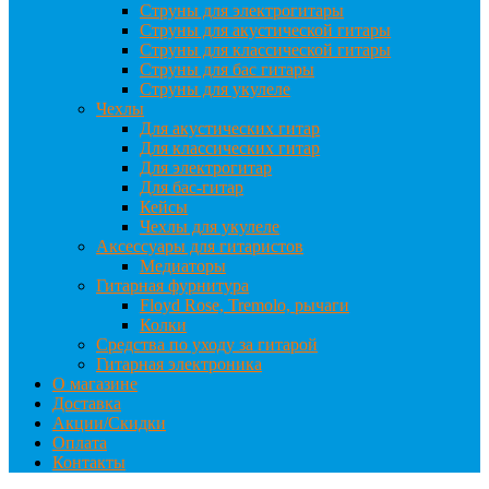
Струны для электрогитары
Струны для акустической гитары
Струны для классической гитары
Струны для бас гитары
Струны для укулеле
Чехлы
Для акустических гитар
Для классических гитар
Для электрогитар
Для бас-гитар
Кейсы
Чехлы для укулеле
Аксессуары для гитаристов
Медиаторы
Гитарная фурнитура
Floyd Rose, Tremolo, рычаги
Колки
Средства по уходу за гитарой
Гитарная электроника
О магазине
Доставка
Акции/Скидки
Оплата
Контакты