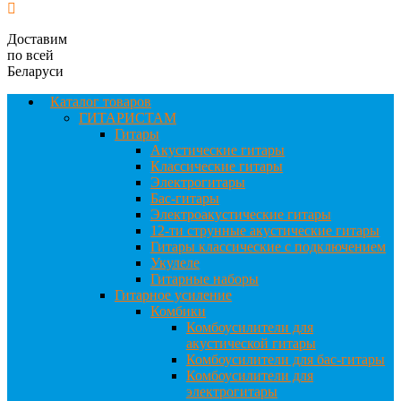
Доставим
по всей
Беларуси
Каталог товаров
ГИТАРИСТАМ
Гитары
Акустические гитары
Классические гитары
Электрогитары
Бас-гитары
Электроакустические гитары
12-ти струнные акустические гитары
Гитары классические с подключением
Укулеле
Гитарные наборы
Гитарное усиление
Комбики
Комбоусилители для
акустической гитары
Комбоусилители для бас-гитары
Комбоусилители для
электрогитары