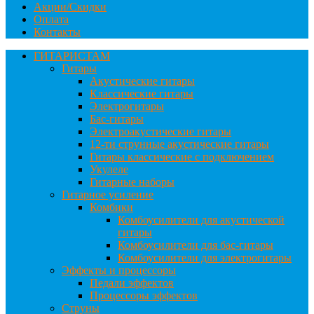
Акции/Скидки
Оплата
Контакты
ГИТАРИСТАМ
Гитары
Акустические гитары
Классические гитары
Электрогитары
Бас-гитары
Электроакустические гитары
12-ти струнные акустические гитары
Гитары классические с подключением
Укулеле
Гитарные наборы
Гитарное усиление
Комбики
Комбоусилители для акустической
гитары
Комбоусилители для бас-гитары
Комбоусилители для электрогитары
Эффекты и процессоры
Педали эффектов
Процессоры эффектов
Струны