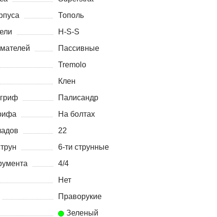
рпуса
Тополь
ели
H-S-S
имателей
Пассивные
Tremolo
Клен
 гриф
Палисандр
рифа
На болтах
ладов
22
струн
6-ти струнные
румента
4/4
Нет
Праворукие
Зеленый