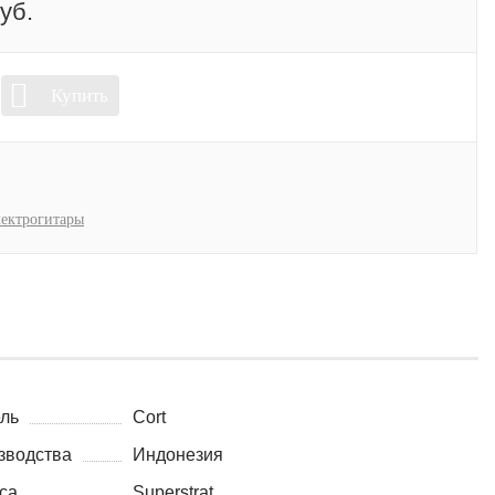
уб.
Купить
ектрогитары
ль
Cort
зводства
Индонезия
са
Superstrat