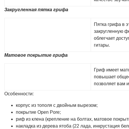
Закругленная пятка грифа
Пятка грифа в э
закругленную фо
облегчает досту
гитары.
Матовое покрытие грифа
Гриф имеет мат
повышает общее
позволяет вам 
Особенности:
корпус из тополя с двойным вырезом;
покрытие Open Pore;
риф из клена (крепление на болтах, матовое покрыти
накладка из дерева ятоба (22 лада, инкрустация бе