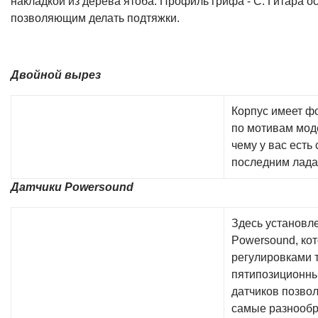
накладкой из дерева ятоба. Профиль грифа - С. Гитара 
позволяющим делать подтяжки.
Двойной вырез
Корпус имеет ф
по мотивам моде
чему у вас есть
последним лада
Датчики Powersound
Здесь установл
Powersound, кот
регулировками т
пятипозиционн
датчиков позво
самые разнообр