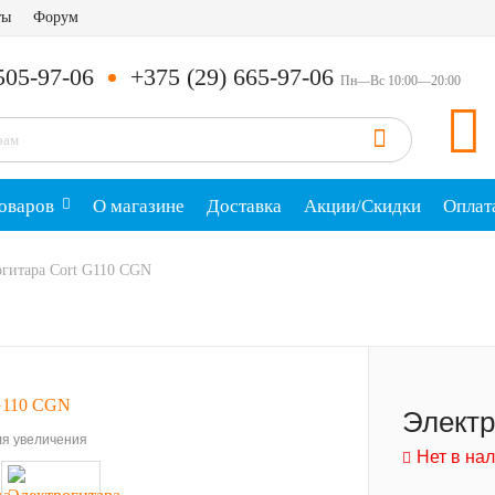
ты
Форум
505-97-06
+375 (29) 665-97-06
Пн—Вс 10:00—20:00
оваров
О магазине
Доставка
Акции/Скидки
Оплат
огитара Cort G110 CGN
Электр
я увеличения
Нет в на