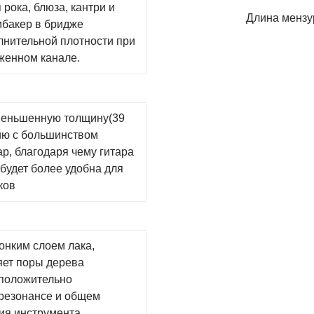
рока, блюза, кантри и
Длина менз
мбакер в бридже
лнительной плотности при
уженном канале.
меньшенную толщину(39
ию с большинством
р, благодаря чему гитара
будет более удобна для
ков
онким слоем лака,
яет поры дерева
 положительно
 резонансе и общем
ия инструмента.