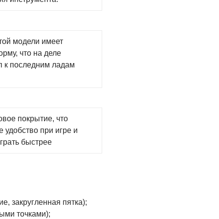
той модели имеет
рму, что на деле
п к последним ладам
овое покрытие, что
 удобство при игре и
играть быстрее
е, закругленная пятка);
лыми точками);