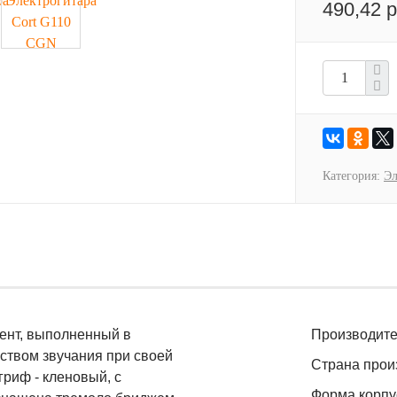
490,42 р
Категория:
Эл
мент, выполненный в
Производите
еством звучания при своей
Страна прои
гриф - кленовый, с
Форма корпу