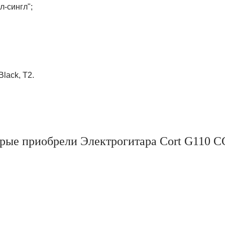
л-сингл";
lack, T2.
орые приобрели Электрогитара Cort G110 C