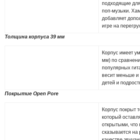
подходящие для 
поп-музыки. Ха
добавляет допо
игре на перегр
Толщина корпуса 39 мм
Корпус имеет у
мм) по сравнен
популярных гита
весит меньше и 
детей и подрост
Покрытие Open Pore
Корпус покрыт т
который оставл
открытыми, что
сказывается на
качестве звучан