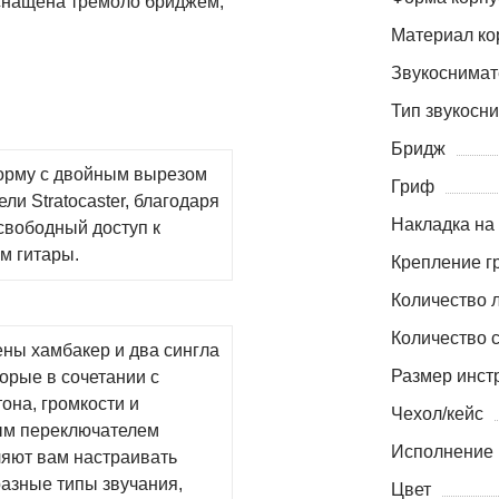
оснащена тремоло бриджем,
Материал ко
Звукоснимат
Тип звукосн
Бридж
орму с двойным вырезом
Гриф
ли Stratocaster, благодаря
Накладка на
 свободный доступ к
м гитары.
Крепление г
Количество 
Количество 
ены хамбакер и два сингла
Размер инст
орые в сочетании с
она, громкости и
Чехол/кейс
ым переключателем
Исполнение
ляют вам настраивать
азные типы звучания,
Цвет