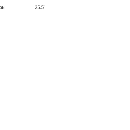
уры
25.5"