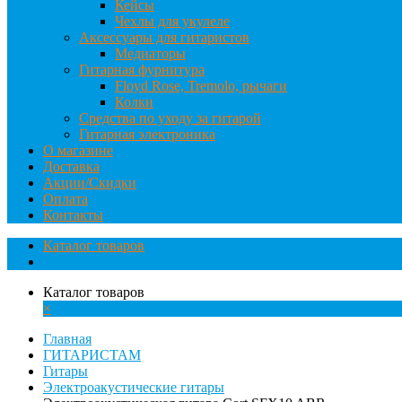
Кейсы
Чехлы для укулеле
Аксессуары для гитаристов
Медиаторы
Гитарная фурнитура
Floyd Rose, Tremolo, рычаги
Колки
Средства по уходу за гитарой
Гитарная электроника
О магазине
Доставка
Акции/Скидки
Оплата
Контакты
Каталог товаров
Каталог товаров
×
Главная
ГИТАРИСТАМ
Гитары
Электроакустические гитары