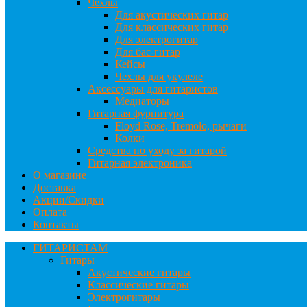
Чехлы
Для акустических гитар
Для классических гитар
Для электрогитар
Для бас-гитар
Кейсы
Чехлы для укулеле
Аксессуары для гитаристов
Медиаторы
Гитарная фурнитура
Floyd Rose, Tremolo, рычаги
Колки
Средства по уходу за гитарой
Гитарная электроника
О магазине
Доставка
Акции/Скидки
Оплата
Контакты
ГИТАРИСТАМ
Гитары
Акустические гитары
Классические гитары
Электрогитары