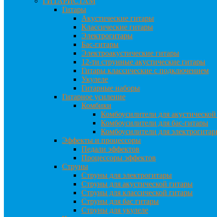
ГИТАРИСТАМ
Гитары
Акустические гитары
Классические гитары
Электрогитары
Бас-гитары
Электроакустические гитары
12-ти струнные акустические гитары
Гитары классические с подключением
Укулеле
Гитарные наборы
Гитарное усиление
Комбики
Комбоусилители для акустической
Комбоусилители для бас-гитары
Комбоусилители для электрогита
Эффекты и процессоры
Педали эффектов
Процессоры эффектов
Струны
Струны для электрогитары
Струны для акустической гитары
Струны для классической гитары
Струны для бас гитары
Струны для укулеле