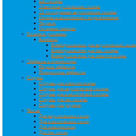
Бас-гитары
Электроакустические гитары
12-ти струнные акустические гитары
Гитары классические с подключением
Укулеле
Гитарные наборы
Гитарное усиление
Комбики
Комбоусилители для акустической гита
Комбоусилители для бас-гитары
Комбоусилители для электрогитары
Эффекты и процессоры
Педали эффектов
Процессоры эффектов
Струны
Струны для электрогитары
Струны для акустической гитары
Струны для классической гитары
Струны для бас гитары
Струны для укулеле
Чехлы
Для акустических гитар
Для классических гитар
Для электрогитар
Для бас-гитар