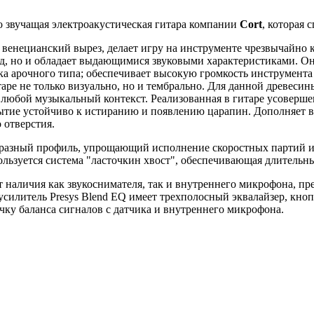
но звучащая электроакустическая гитара компании
Cort
, которая
енецианский вырез, делает игру на инструменте чрезвычайно ко
д, но и обладает выдающимися звуковыми характеристиками. Она
ка арочного типа; обеспечивает высокую громкость инструмента 
таре не только визуально, но и тембрально. Для данной древеси
в любой музыкальный контекст. Реализованная в гитаре усоверше
рытие устойчиво к истиранию и появлению царапин. Дополняет 
 отверстия.
бразный профиль, упрощающий исполнение скоростных партий и 
ользуется система "ласточкин хвост", обеспечивающая длительн
ет наличия как звукоснимателя, так и внутреннего микрофона, пр
силитель Presys Blend EQ имеет трехполосный эквалайзер, кнопк
чку баланса сигналов с датчика и внутреннего микрофона.