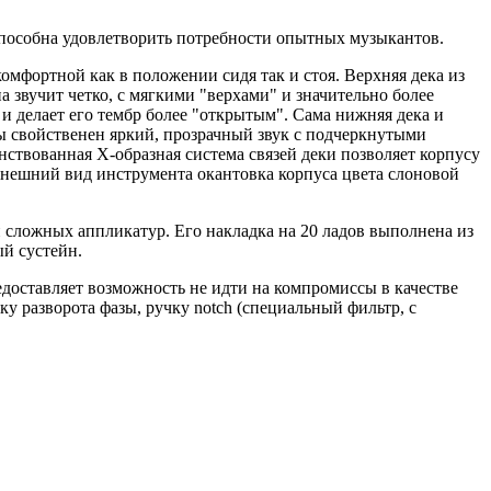
 способна удовлетворить потребности опытных музыкантов.
мфортной как в положении сидя так и стоя. Верхняя дека из
 звучит четко, с мягкими "верхами" и значительно более
и делает его тембр более "открытым". Сама нижняя дека и
ны свойственен яркий, прозрачный звук с подчеркнутыми
нствованная X-образная система связей деки позволяет корпусу
внешний вид инструмента окантовка корпуса цвета слоновой
сложных аппликатур. Его накладка на 20 ладов выполнена из
ый сустейн.
едоставляет возможность не идти на компромиссы в качестве
у разворота фазы, ручку notch (специальный фильтр, с