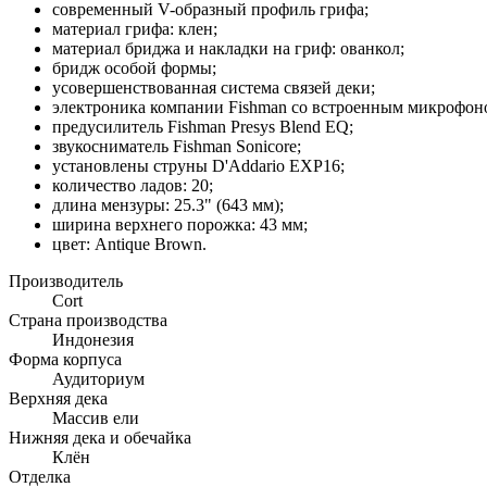
современный V-образный профиль грифа;
материал грифа: клен;
материал бриджа и накладки на гриф: ованкол;
бридж особой формы;
усовершенствованная система связей деки;
электроника компании Fishman со встроенным микрофон
предусилитель Fishman Presys Blend EQ;
звукосниматель Fishman Sonicore;
установлены струны D'Addario EXP16;
количество ладов: 20;
длина мензуры: 25.3" (643 мм);
ширина верхнего порожка: 43 мм;
цвет: Antique Brown.
Производитель
Cort
Страна производства
Индонезия
Форма корпуса
Аудиториум
Верхняя дека
Массив ели
Нижняя дека и обечайка
Клён
Отделка