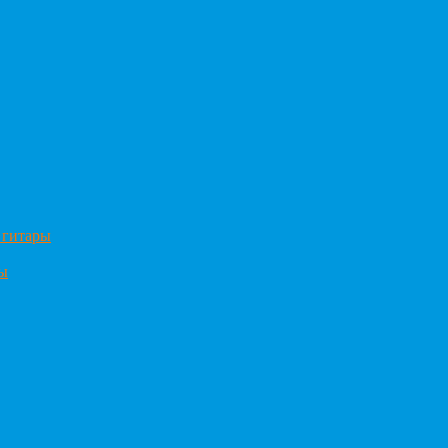
 гитары
ры