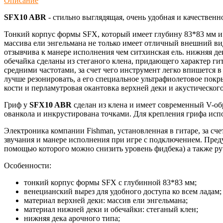
Описание
SFX10 ABR
- стильно выглядящая, очень удобная и качествен
Тонкий корпус формы SFX, который имеет глубину 83*83 мм и в
массива ели энгельмана не только имеет отличный внешний ви
отзывчива к манере исполнения чем ситхинская ель. нижняя де
обечайка сделаны из стеганого клена, придающего характер ги
средними частотами, за счет чего инструмент легко впишется 
лучше резонировать, а его специальное ультрафиолетовое пок
кости и перламутровая окантовка верхней деки и акустического
Гриф у
SFX10 ABR
сделан из клена и имеет современный V-о
ованкола и инкрустирована точками. Для крепления грифа исп
Электроника компании Fishman, установленная в гитаре, за сч
звучания и манере исполнения при игре с подключением. Преду
помощью которого можно снизить уровень фидбека) а также ру
Особенности:
тонкий корпус формы SFX с глубинной 83*83 мм;
венецианский вырез для удобного доступа ко всем ладам;
материал верхней деки: массив ели энгельмана;
материал нижней деки и обечайки: стеганый клен;
нижняя дека арочного типа;