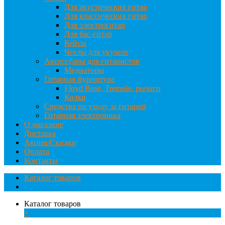
Для акустических гитар
Для классических гитар
Для электрогитар
Для бас-гитар
Кейсы
Чехлы для укулеле
Аксессуары для гитаристов
Медиаторы
Гитарная фурнитура
Floyd Rose, Tremolo, рычаги
Колки
Средства по уходу за гитарой
Гитарная электроника
О магазине
Доставка
Акции/Скидки
Оплата
Контакты
Каталог товаров
Каталог товаров
×