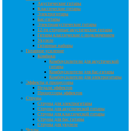
Акустические гитары
Классические гитары
Электрогитары
Бас-гитары
Электроакустические гитары
12-ти струнные акустические гитары
Гитары классические с подключением
Укулеле
Гитарные наборы
Гитарное усиление
Комбики
Комбоусилители для акустической
гитары
Комбоусилители для бас-гитары
Комбоусилители для электрогитары
Эффекты и процессоры
Педали эффектов
Процессоры эффектов
Струны
Струны для электрогитары
Струны для акустической гитары
Струны для классической гитары
Струны для бас гитары
Струны для укулеле
Чехлы