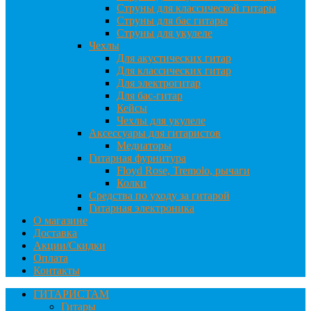
Струны для классической гитары
Струны для бас гитары
Струны для укулеле
Чехлы
Для акустических гитар
Для классических гитар
Для электрогитар
Для бас-гитар
Кейсы
Чехлы для укулеле
Аксессуары для гитаристов
Медиаторы
Гитарная фурнитура
Floyd Rose, Tremolo, рычаги
Колки
Средства по уходу за гитарой
Гитарная электроника
О магазине
Доставка
Акции/Скидки
Оплата
Контакты
ГИТАРИСТАМ
Гитары