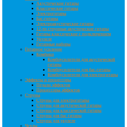
Акустические гитары
Классические гитары
Электрогитары
Бас-гитары
Электроакустические гитары
12-ти струнные акустические гитары
Гитары классические с подключением
Укулеле
Гитарные наборы
Гитарное усиление
Комбики
Комбоусилители для акустической
гитары
Комбоусилители для бас-гитары
Комбоусилители для электрогитары
Эффекты и процессоры
Педали эффектов
Процессоры эффектов
Струны
Струны для электрогитары
Струны для акустической гитары
Струны для классической гитары
Струны для бас гитары
Струны для укулеле
Чехлы