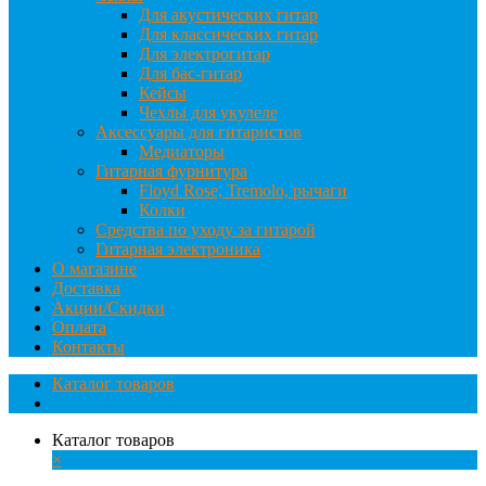
Для акустических гитар
Для классических гитар
Для электрогитар
Для бас-гитар
Кейсы
Чехлы для укулеле
Аксессуары для гитаристов
Медиаторы
Гитарная фурнитура
Floyd Rose, Tremolo, рычаги
Колки
Средства по уходу за гитарой
Гитарная электроника
О магазине
Доставка
Акции/Скидки
Оплата
Контакты
Каталог товаров
Каталог товаров
×