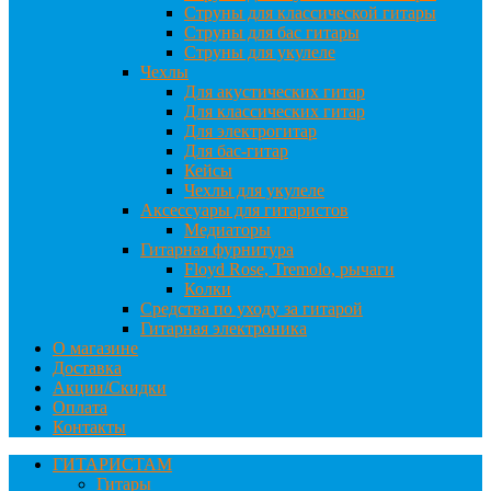
Струны для классической гитары
Струны для бас гитары
Струны для укулеле
Чехлы
Для акустических гитар
Для классических гитар
Для электрогитар
Для бас-гитар
Кейсы
Чехлы для укулеле
Аксессуары для гитаристов
Медиаторы
Гитарная фурнитура
Floyd Rose, Tremolo, рычаги
Колки
Средства по уходу за гитарой
Гитарная электроника
О магазине
Доставка
Акции/Скидки
Оплата
Контакты
ГИТАРИСТАМ
Гитары