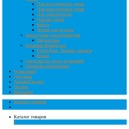
Для акустических гитар
Для классических гитар
Для электрогитар
Для бас-гитар
Кейсы
Чехлы для укулеле
Аксессуары для гитаристов
Медиаторы
Гитарная фурнитура
Floyd Rose, Tremolo, рычаги
Колки
Средства по уходу за гитарой
Гитарная электроника
О магазине
Доставка
Акции/Скидки
Оплата
Контакты
Каталог товаров
Каталог товаров
×