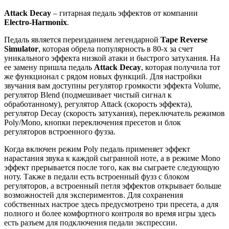
Attack Decay
– гитарная педаль эффектов от компании
Electro-Harmonix
.
Педаль является переизданием легендарной
Tape Reverse
Simulator
, которая обрела популярность в 80-х за счет
уникального эффекта низкой атаки и быстрого затухания. На
ее замену пришла педаль
Attack Decay
, которая получила тот
же функционал с рядом новых функций. Для настройки
звучания вам доступны регулятор громкости эффекта Volume,
регулятор Blend (подмешивает чистый сигнал к
обработанному), регулятор Attack (скорость эффекта),
регулятор Decay (скорость затухания), переключатель режимов
Poly/Mono, кнопки переключения пресетов и блок
регуляторов встроенного фузза.
Когда включен режим Poly педаль применяет эффект
нарастания звука к каждой сыгранной ноте, а в режиме Mono
эффект прерывается после того, как вы сыграете следующую
ноту. Также в педали есть встроенный фузз с блоком
регуляторов, а встроенный петля эффектов открывает больше
возможностей для экспериментов. Для сохранения
собственных настрое здесь предусмотрено три пресета, а для
полного и более комфортного контроля во время игры здесь
есть разъем для подключения педали экспрессии.