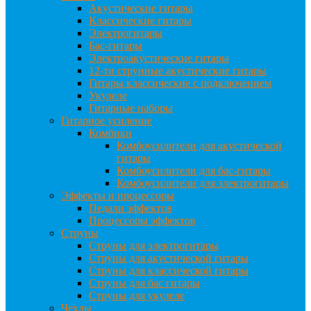
Акустические гитары
Классические гитары
Электрогитары
Бас-гитары
Электроакустические гитары
12-ти струнные акустические гитары
Гитары классические с подключением
Укулеле
Гитарные наборы
Гитарное усиление
Комбики
Комбоусилители для акустической
гитары
Комбоусилители для бас-гитары
Комбоусилители для электрогитары
Эффекты и процессоры
Педали эффектов
Процессоры эффектов
Струны
Струны для электрогитары
Струны для акустической гитары
Струны для классической гитары
Струны для бас гитары
Струны для укулеле
Чехлы