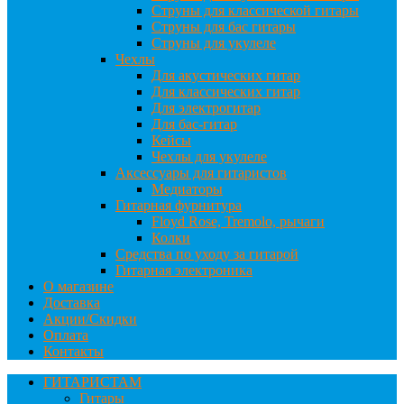
Струны для классической гитары
Струны для бас гитары
Струны для укулеле
Чехлы
Для акустических гитар
Для классических гитар
Для электрогитар
Для бас-гитар
Кейсы
Чехлы для укулеле
Аксессуары для гитаристов
Медиаторы
Гитарная фурнитура
Floyd Rose, Tremolo, рычаги
Колки
Средства по уходу за гитарой
Гитарная электроника
О магазине
Доставка
Акции/Скидки
Оплата
Контакты
ГИТАРИСТАМ
Гитары