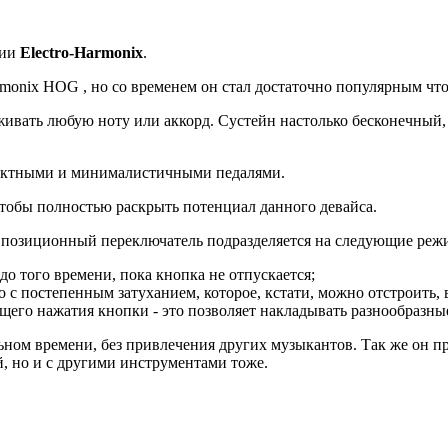
нии
Electro-Harmonix
.
armonix HOG , но со временем он стал достаточно популярным ч
живать любую ноту или аккорд. Сустейн настолько бесконечный,
пактными и минималистичными педалями.
 чтобы полностью раскрыть потенциал данного девайса.
-х позиционный переключатель подразделяется на следующие реж
до того времени, пока кнопка не отпускается;
но с постепенным затуханием, которое, кстати, можно отстроить
щего нажатия кнопки - это позволяет накладывать разнообразные
льном времени, без привлечения других музыкантов. Так же он
й, но и с другими инструментами тоже.