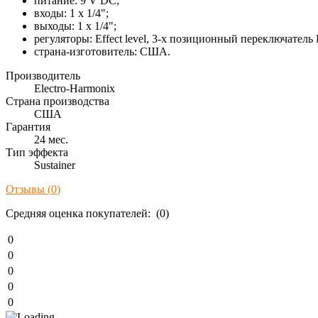
питание: 9 V DC;
входы: 1 х 1/4";
выходы: 1 х 1/4";
регуляторы: Effect level, 3-х позиционный переключатель F
страна-изготовитель: США.
Производитель
Electro-Harmonix
Страна производства
США
Гарантия
24 мес.
Тип эффекта
Sustainer
Отзывы (
0
)
Средняя оценка покупателей: (0)
0
0
0
0
0