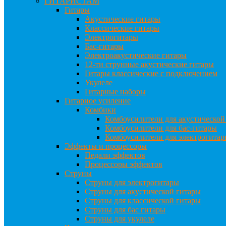
ГИТАРИСТАМ
Гитары
Акустические гитары
Классические гитары
Электрогитары
Бас-гитары
Электроакустические гитары
12-ти струнные акустические гитары
Гитары классические с подключением
Укулеле
Гитарные наборы
Гитарное усиление
Комбики
Комбоусилители для акустической
Комбоусилители для бас-гитары
Комбоусилители для электрогита
Эффекты и процессоры
Педали эффектов
Процессоры эффектов
Струны
Струны для электрогитары
Струны для акустической гитары
Струны для классической гитары
Струны для бас гитары
Струны для укулеле