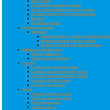
Бас-гитары
Электроакустические гитары
12-ти струнные акустические гитары
Гитары классические с подключением
Укулеле
Гитарные наборы
Гитарное усиление
Комбики
Комбоусилители для акустической гита
Комбоусилители для бас-гитары
Комбоусилители для электрогитары
Эффекты и процессоры
Педали эффектов
Процессоры эффектов
Струны
Струны для электрогитары
Струны для акустической гитары
Струны для классической гитары
Струны для бас гитары
Струны для укулеле
Чехлы
Для акустических гитар
Для классических гитар
Для электрогитар
Для бас-гитар