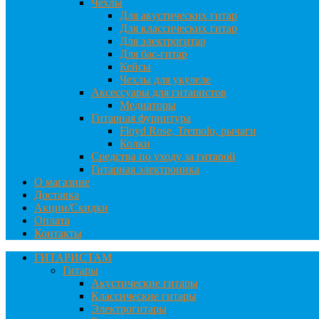
Чехлы
Для акустических гитар
Для классических гитар
Для электрогитар
Для бас-гитар
Кейсы
Чехлы для укулеле
Аксессуары для гитаристов
Медиаторы
Гитарная фурнитура
Floyd Rose, Tremolo, рычаги
Колки
Средства по уходу за гитарой
Гитарная электроника
О магазине
Доставка
Акции/Скидки
Оплата
Контакты
ГИТАРИСТАМ
Гитары
Акустические гитары
Классические гитары
Электрогитары