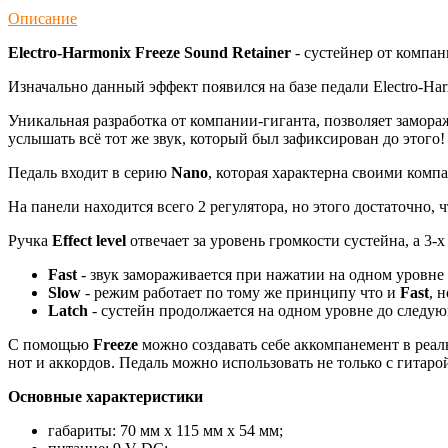
Описание
Electro-Harmonix Freeze Sound Retainer
- сустейнер от компа
Изначально данный эффект появился на базе педали Electro-H
Уникальная разработка от компании-гиганта, позволяет замора
услышать всё тот же звук, который был зафиксирован до этого!
Педаль входит в серию
Nano
, которая характерна своими ком
На панели находится всего 2 регулятора, но этого достаточно,
Ручка
Effect level
отвечает за уровень громкости сустейна, а 3
Fast
- звук замораживается при нажатии на одном уровне 
Slow
- режим работает по тому же принципу что и
Fast
, 
Latch
- сустейн продолжается на одном уровне до следую
С помощью
Freeze
можно создавать себе аккомпанемент в реа
нот и аккордов. Педаль можно использовать не только с гитаро
Основные характеристики
габариты: 70 мм x 115 мм x 54 мм;