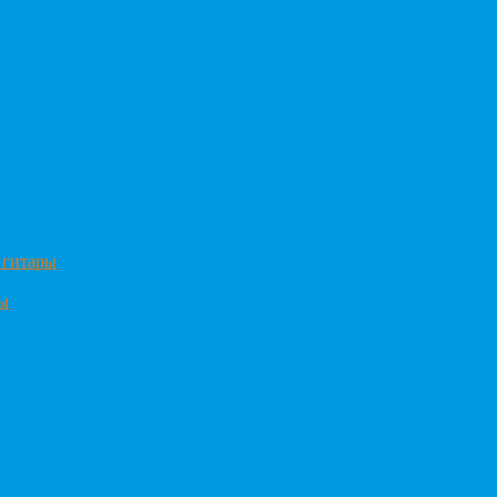
 гитары
ры