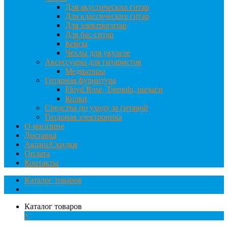
Для акустических гитар
Для классических гитар
Для электрогитар
Для бас-гитар
Кейсы
Чехлы для укулеле
Аксессуары для гитаристов
Медиаторы
Гитарная фурнитура
Floyd Rose, Tremolo, рычаги
Колки
Средства по уходу за гитарой
Гитарная электроника
О магазине
Доставка
Акции/Скидки
Оплата
Контакты
Каталог товаров
Каталог товаров
×