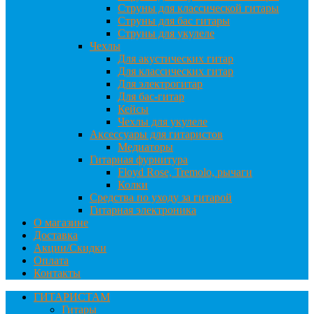
Струны для классической гитары
Струны для бас гитары
Струны для укулеле
Чехлы
Для акустических гитар
Для классических гитар
Для электрогитар
Для бас-гитар
Кейсы
Чехлы для укулеле
Аксессуары для гитаристов
Медиаторы
Гитарная фурнитура
Floyd Rose, Tremolo, рычаги
Колки
Средства по уходу за гитарой
Гитарная электроника
О магазине
Доставка
Акции/Скидки
Оплата
Контакты
ГИТАРИСТАМ
Гитары