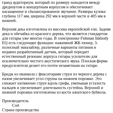
гранд аудиториум, который по размеру находится между
дредноутом и концертным корпусом и обеспечивает
насыщенное и сбалансированное звучание. Размеры кузова:
глубина 117 мм, ширина 292 мм в верхней части и 405 мм в
нижней.
Верхняя дека изготовлена из массива европейской ели. Задняя
дека и обечайка из красного дерева, что является стандартом
для гитары уже многие годы. В электронике Fishman Inkbody
EQ есть следующие функции: нажимной ЖК-тюнер, 3-
полосный эквалайзер, различные варианты питания и
недавно разработанный датчик, который передает
естественный резонанс корпуса гитары усилителю для
исключительно чистого акустического звука. Плоская форма
предусилителя делает его почти незаметным на гитаре.
Бридж из ованкола с фиксаторами струн из черного дерева с
пазом увеличивает угол струны на нижнем порожке. Это
снижает натяжение струн вдоль грифа, уменьшая усталость
пальцев и увеличивает длительность сустейна. Верхний и
нижний порожки изготовлены из кости азиатского буйвола.
Производитель
Cort
Страна производства