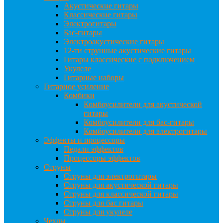
Акустические гитары
Классические гитары
Электрогитары
Бас-гитары
Электроакустические гитары
12-ти струнные акустические гитары
Гитары классические с подключением
Укулеле
Гитарные наборы
Гитарное усиление
Комбики
Комбоусилители для акустической
гитары
Комбоусилители для бас-гитары
Комбоусилители для электрогитары
Эффекты и процессоры
Педали эффектов
Процессоры эффектов
Струны
Струны для электрогитары
Струны для акустической гитары
Струны для классической гитары
Струны для бас гитары
Струны для укулеле
Чехлы