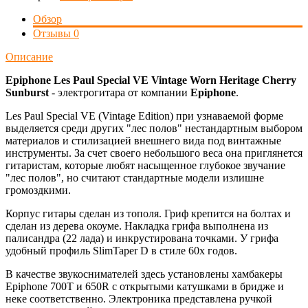
Обзор
Отзывы
0
Описание
Epiphone Les Paul Special VE Vintage Worn Heritage Cherry
Sunburst
- электрогитара от компании
Epiphone
.
Les Paul Special VE (Vintage Edition) при узнаваемой форме
выделяется среди других "лес полов" нестандартным выбором
материалов и стилизацией внешнего вида под винтажные
инструменты. За счет своего небольшого веса она приглянется
гитаристам, которые любят насыщенное глубокое звучание
"лес полов", но считают стандартные модели излишне
громоздкими.
Корпус гитары сделан из тополя. Гриф крепится на болтах и
сделан из дерева окоуме. Накладка грифа выполнена из
палисандра (22 лада) и инкрустирована точками. У грифа
удобный профиль SlimTaper D в стиле 60х годов.
В качестве звукоснимателей здесь установлены хамбакеры
Epiphone 700T и 650R с открытыми катушками в бридже и
неке соответственно. Электроника представлена ручкой