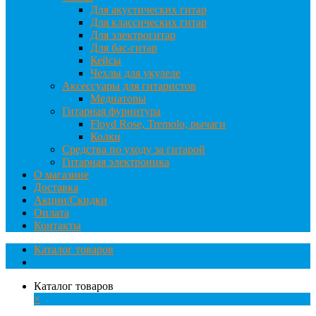
Для акустических гитар
Для классических гитар
Для электрогитар
Для бас-гитар
Кейсы
Чехлы для укулеле
Аксессуары для гитаристов
Медиаторы
Гитарная фурнитура
Floyd Rose, Tremolo, рычаги
Колки
Средства по уходу за гитарой
Гитарная электроника
О магазине
Доставка
Акции/Скидки
Оплата
Контакты
Каталог товаров
Каталог товаров
×