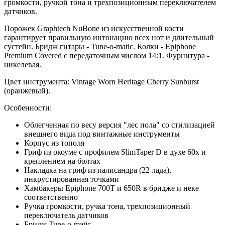
громкости, ручкой тона и трехпозиционным переключателем
датчиков.
Порожек Graphtech NuBone из искусственной кости
гарантирует правильную интонацию всех нот и длительный
сустейн. Бридж гитары - Tune-o-matic. Колки - Epiphone
Premium Covered с передаточным числом 14:1. Фурнитура -
никелевая.
Цвет инструмента: Vintage Worn Heritage Cherry Sunburst
(оранжевый).
Особенности:
Облегченная по весу версия "лес пола" со стилизацией
внешнего вида под винтажные инструменты
Корпус из тополя
Гриф из окоуме с профилем SlimTaper D в духе 60х и
креплением на болтах
Накладка на гриф из палисандра (22 лада),
инкрустированная точками
Хамбакеры Epiphone 700T и 650R в бридже и неке
соответственно
Ручка громкости, ручка тона, трехпозиционный
переключатель датчиков
Бридж Tune-o-matic