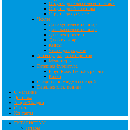
Струны для классической гитары
Струны для бас гитары
Струны для укулеле
Чехлы
Для акустических гитар
Для классических гитар
Для электрогитар
Для бас-гитар
Кейсы
Чехлы для укулеле
Аксессуары для гитаристов
Медиаторы
Гитарная фурнитура
Floyd Rose, Tremolo, рычаги
Колки
Средства по уходу за гитарой
Гитарная электроника
О магазине
Доставка
Акции/Скидки
Оплата
Контакты
ГИТАРИСТАМ
Гитары