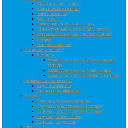
Акустические гитары
Классические гитары
Электрогитары
Бас-гитары
Электроакустические гитары
12-ти струнные акустические гитары
Гитары классические с подключением
Укулеле
Гитарные наборы
Гитарное усиление
Комбики
Комбоусилители для акустической
гитары
Комбоусилители для бас-гитары
Комбоусилители для электрогитары
Эффекты и процессоры
Педали эффектов
Процессоры эффектов
Струны
Струны для электрогитары
Струны для акустической гитары
Струны для классической гитары
Струны для бас гитары
Струны для укулеле
Чехлы