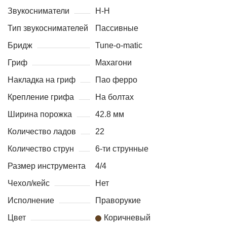
Звукосниматели
H-H
Тип звукоснимателей
Пассивные
Бридж
Tune-o-matic
Гриф
Махагони
Накладка на гриф
Пао ферро
Крепление грифа
На болтах
Ширина порожка
42.8 мм
Количество ладов
22
Количество струн
6-ти струнные
Размер инструмента
4/4
Чехол/кейс
Нет
Исполнение
Праворукие
Цвет
Коричневый