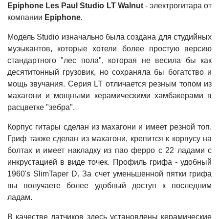
Epiphone Les Paul Studio LT Walnut
- электрогитара от
компании
Epiphone
.
Модель Studio изначально была создана для студийных
музыкантов, которые хотели более простую версию
стандартного "лес пола", которая не весила бы как
десятитонный грузовик, но сохраняла бы богатство и
мощь звучания. Серия LT отличается резным топом из
махагони и мощными керамическими хамбакерами в
расцветке "зебра".
Корпус гитары сделан из махагони и имеет резной топ.
Гриф также сделан из махагони, крепится к корпусу на
болтах и имеет накладку из пао ферро с 22 ладами с
инкрустацией в виде точек. Профиль грифа - удобный
1960's SlimTaper D. За счет уменьшенной пятки грифа
вы получаете более удобный доступ к последним
ладам.
В качестве датчиков здесь установлены керамические