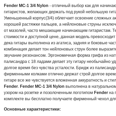
Fender MC-1 3/4 Nylon
- отличный выбор как для начина
гитаристов, желающих держать под рукой небольшую гит
Уменьшенный корпус(3/4) облегчает освоение сложных а
хорошей растяжки пальцев, а нейлоновые струны исклю
от мазолей, часто мешающие начинающим гитаристам. Т
стоимости и доступной цене, данная модель превосходит
дека гитары выполнена из агатиса, задняя и боковые част
комбинация делает тон нейлоновых струн более выразит
звучание резонансом. Эргономичная форма грифа из нато
палисандра с 18 ладами делает эту гитару необычайно уд
долгое время без чувства усталости. Бридж из палисандр
фирменными колками отлично держат строй долгое время
гитаре все же чувствуется вложенная аккуратность и сти
Fender
.
Fender MC-1 3/4 Nylon
выполнена в натуральном
узором на розетке и позолоченным логотипом
Fender
на 
комплекте вы бесплатно получаете фирменный чехол для
Основные характеристики: