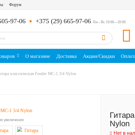
ты
Форум
505-97-06
+375 (29) 665-97-06
Пн—Вс 10:00—20:00
оваров
О магазине
Доставка
Акции/Скидки
Оплат
итара классическая Fender MC-1 3/4 Nylon
Гитара
я увеличения
Nylon
Нет в на