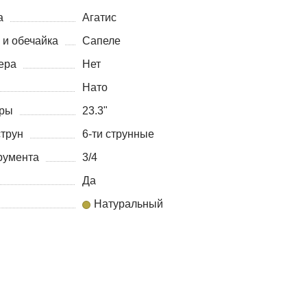
а
Агатис
 и обечайка
Сапеле
ера
Нет
Нато
уры
23.3"
струн
6-ти струнные
румента
3/4
Да
Натуральный