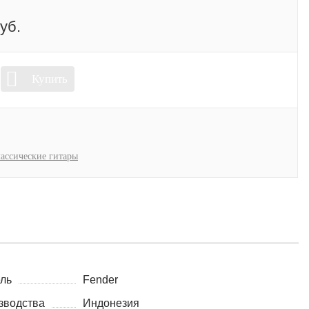
уб.
Купить
ассические гитары
ль
Fender
зводства
Индонезия