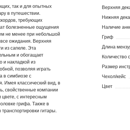
ющих, так и для опытных
Верхняя дек
ару в путешествии.
Нижняя дека
ккордов, требующих
чат болезненные ощущения
Наличие анк
ем не менее при небольшой
Гриф
 все ожидания. Верхняя
Длина менз
и из сапеле. Эта
ельным и обогащает
Количество 
 и накладкой из
Размер инст
обной, позволяя играть
а в симбиозе с
Чехол/кейс
. Имея классический вид, в
Цвет
ль, свойственные компании
 цвете, с интересным
головке грифа. Также в
 транспортировки гитары.