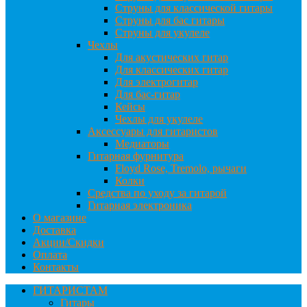
Струны для классической гитары
Струны для бас гитары
Струны для укулеле
Чехлы
Для акустических гитар
Для классических гитар
Для электрогитар
Для бас-гитар
Кейсы
Чехлы для укулеле
Аксессуары для гитаристов
Медиаторы
Гитарная фурнитура
Floyd Rose, Tremolo, рычаги
Колки
Средства по уходу за гитарой
Гитарная электроника
О магазине
Доставка
Акции/Скидки
Оплата
Контакты
ГИТАРИСТАМ
Гитары