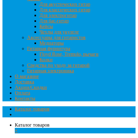
Для акустических гитар
Для классических гитар
Для электрогитар
Для бас-гитар
Кейсы
Чехлы для укулеле
Аксессуары для гитаристов
Медиаторы
Гитарная фурнитура
Floyd Rose, Tremolo, рычаги
Колки
Средства по уходу за гитарой
Гитарная электроника
О магазине
Доставка
Акции/Скидки
Оплата
Контакты
Каталог товаров
Каталог товаров
×