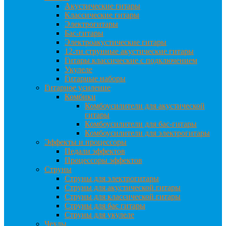
Акустические гитары
Классические гитары
Электрогитары
Бас-гитары
Электроакустические гитары
12-ти струнные акустические гитары
Гитары классические с подключением
Укулеле
Гитарные наборы
Гитарное усиление
Комбики
Комбоусилители для акустической
гитары
Комбоусилители для бас-гитары
Комбоусилители для электрогитары
Эффекты и процессоры
Педали эффектов
Процессоры эффектов
Струны
Струны для электрогитары
Струны для акустической гитары
Струны для классической гитары
Струны для бас гитары
Струны для укулеле
Чехлы