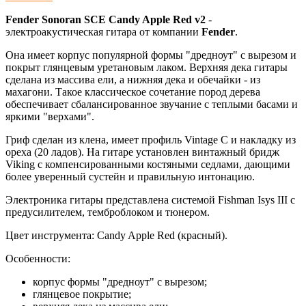
Fender Sonoran SCE Candy Apple Red v2
-
электроакустическая гитара от компании
Fender
.
Она имеет корпус популярной формы "дредноут" с вырезом и
покрыт глянцевым уретановым лаком. Верхняя дека гитары
сделана из массива ели, а нижняя дека и обечайки - из
махагони. Такое классическое сочетание пород дерева
обеспечивает сбалансированное звучание с теплыми басами и
яркими "верхами".
Гриф сделан из клена, имеет профиль Vintage C и накладку из
ореха (20 ладов). На гитаре установлен винтажный бридж
Viking с компенсированными костяными седлами, дающими
более уверенный сустейн и правильную интонацию.
Электроника гитары представлена системой Fishman Isys III с
предусилителем, темброблоком и тюнером.
Цвет инструмента: Candy Apple Red (красный).
Особенности:
корпус формы "дредноут" с вырезом;
глянцевое покрытие;