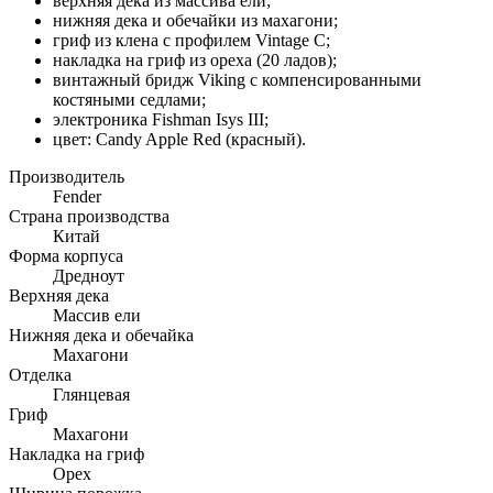
верхняя дека из массива ели;
нижняя дека и обечайки из махагони;
гриф из клена с профилем Vintage C;
накладка на гриф из ореха (20 ладов);
винтажный бридж Viking с компенсированными
костяными седлами;
электроника Fishman Isys III;
цвет: Candy Apple Red (красный).
Производитель
Fender
Страна производства
Китай
Форма корпуса
Дредноут
Верхняя дека
Массив ели
Нижняя дека и обечайка
Махагони
Отделка
Глянцевая
Гриф
Махагони
Накладка на гриф
Орех